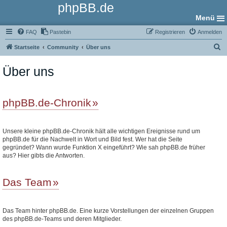
phpBB.de
Menü
FAQ
Pastebin
Registrieren
Anmelden
S
Startseite
Community
Über uns
u
Über uns
c
h
e
phpBB.de-Chronik
Unsere kleine phpBB.de-Chronik hält alle wichtigen Ereignisse rund um
phpBB.de für die Nachwelt in Wort und Bild fest. Wer hat die Seite
gegründet? Wann wurde Funktion X eingeführt? Wie sah phpBB.de früher
aus? Hier gibts die Antworten.
Das Team
Das Team hinter phpBB.de. Eine kurze Vorstellungen der einzelnen Gruppen
des phpBB.de-Teams und deren Mitglieder.