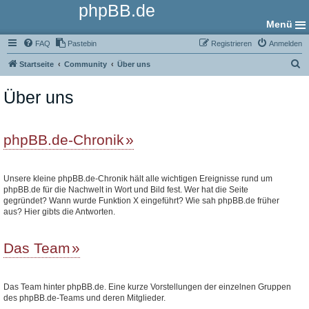
phpBB.de
Menü
FAQ
Pastebin
Registrieren
Anmelden
S
Startseite
Community
Über uns
u
Über uns
c
h
e
phpBB.de-Chronik
Unsere kleine phpBB.de-Chronik hält alle wichtigen Ereignisse rund um
phpBB.de für die Nachwelt in Wort und Bild fest. Wer hat die Seite
gegründet? Wann wurde Funktion X eingeführt? Wie sah phpBB.de früher
aus? Hier gibts die Antworten.
Das Team
Das Team hinter phpBB.de. Eine kurze Vorstellungen der einzelnen Gruppen
des phpBB.de-Teams und deren Mitglieder.