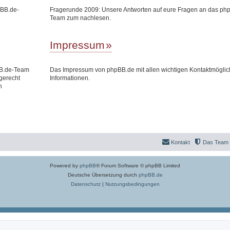
pBB.de-
Fragerunde 2009: Unsere Antworten auf eure Fragen an das ph
Team zum nachlesen.
Impressum
BB.de-Team
Das Impressum von phpBB.de mit allen wichtigen Kontaktmöglic
gerecht
Informationen.
n
Kontakt
Das Team
Powered by
phpBB
® Forum Software © phpBB Limited
Deutsche Übersetzung durch
phpBB.de
Datenschutz
|
Nutzungsbedingungen