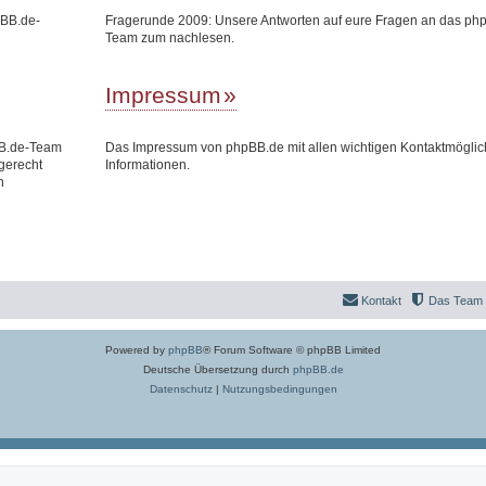
pBB.de-
Fragerunde 2009: Unsere Antworten auf eure Fragen an das ph
Team zum nachlesen.
Impressum
BB.de-Team
Das Impressum von phpBB.de mit allen wichtigen Kontaktmöglic
gerecht
Informationen.
n
Kontakt
Das Team
Powered by
phpBB
® Forum Software © phpBB Limited
Deutsche Übersetzung durch
phpBB.de
Datenschutz
|
Nutzungsbedingungen