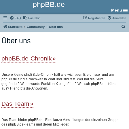
phpBB.de
Menü
FAQ
Pastebin
Registrieren
Anmelden
S
Startseite
Community
Über uns
u
Über uns
c
h
e
phpBB.de-Chronik
Unsere kleine phpBB.de-Chronik hält alle wichtigen Ereignisse rund um
phpBB.de für die Nachwelt in Wort und Bild fest. Wer hat die Seite
gegründet? Wann wurde Funktion X eingeführt? Wie sah phpBB.de früher
aus? Hier gibts die Antworten.
Das Team
Das Team hinter phpBB.de. Eine kurze Vorstellungen der einzelnen Gruppen
des phpBB.de-Teams und deren Mitglieder.