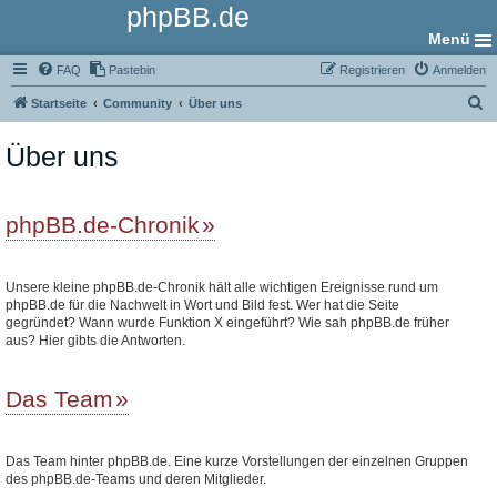
phpBB.de
Menü
FAQ
Pastebin
Registrieren
Anmelden
S
Startseite
Community
Über uns
u
Über uns
c
h
e
phpBB.de-Chronik
Unsere kleine phpBB.de-Chronik hält alle wichtigen Ereignisse rund um
phpBB.de für die Nachwelt in Wort und Bild fest. Wer hat die Seite
gegründet? Wann wurde Funktion X eingeführt? Wie sah phpBB.de früher
aus? Hier gibts die Antworten.
Das Team
Das Team hinter phpBB.de. Eine kurze Vorstellungen der einzelnen Gruppen
des phpBB.de-Teams und deren Mitglieder.