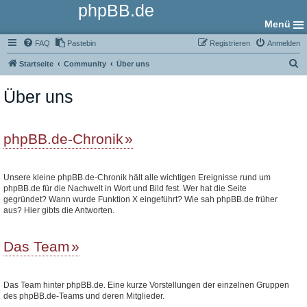
phpBB.de
Menü
FAQ
Pastebin
Registrieren
Anmelden
S
Startseite
Community
Über uns
u
Über uns
c
h
e
phpBB.de-Chronik
Unsere kleine phpBB.de-Chronik hält alle wichtigen Ereignisse rund um
phpBB.de für die Nachwelt in Wort und Bild fest. Wer hat die Seite
gegründet? Wann wurde Funktion X eingeführt? Wie sah phpBB.de früher
aus? Hier gibts die Antworten.
Das Team
Das Team hinter phpBB.de. Eine kurze Vorstellungen der einzelnen Gruppen
des phpBB.de-Teams und deren Mitglieder.