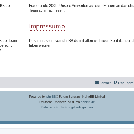
pBB.de-
Fragerunde 2009: Unsere Antworten auf eure Fragen an das ph
Team zum nachlesen.
Impressum
BB.de-Team
Das Impressum von phpBB.de mit allen wichtigen Kontaktmöglic
gerecht
Informationen.
n
Kontakt
Das Team
Powered by
phpBB
® Forum Software © phpBB Limited
Deutsche Übersetzung durch
phpBB.de
Datenschutz
|
Nutzungsbedingungen