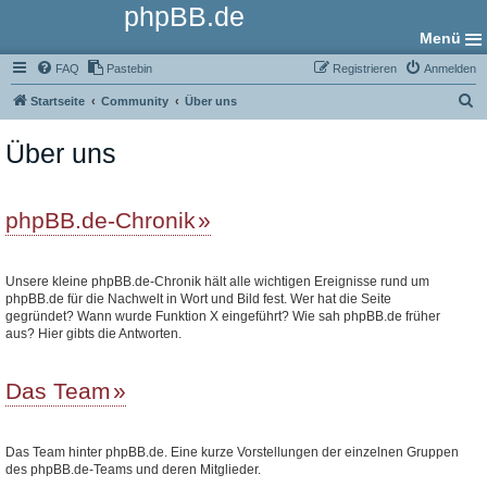
phpBB.de
Menü
FAQ
Pastebin
Registrieren
Anmelden
S
Startseite
Community
Über uns
u
Über uns
c
h
e
phpBB.de-Chronik
Unsere kleine phpBB.de-Chronik hält alle wichtigen Ereignisse rund um
phpBB.de für die Nachwelt in Wort und Bild fest. Wer hat die Seite
gegründet? Wann wurde Funktion X eingeführt? Wie sah phpBB.de früher
aus? Hier gibts die Antworten.
Das Team
Das Team hinter phpBB.de. Eine kurze Vorstellungen der einzelnen Gruppen
des phpBB.de-Teams und deren Mitglieder.