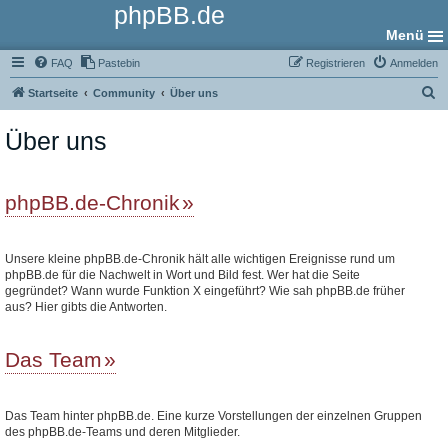
phpBB.de
Menü
FAQ
Pastebin
Registrieren
Anmelden
S
Startseite
Community
Über uns
u
Über uns
c
h
e
phpBB.de-Chronik
Unsere kleine phpBB.de-Chronik hält alle wichtigen Ereignisse rund um
phpBB.de für die Nachwelt in Wort und Bild fest. Wer hat die Seite
gegründet? Wann wurde Funktion X eingeführt? Wie sah phpBB.de früher
aus? Hier gibts die Antworten.
Das Team
Das Team hinter phpBB.de. Eine kurze Vorstellungen der einzelnen Gruppen
des phpBB.de-Teams und deren Mitglieder.