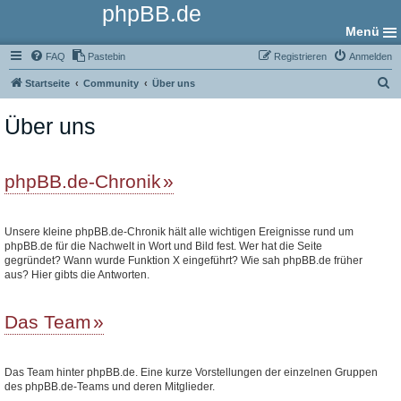
phpBB.de
Menü
FAQ
Pastebin
Registrieren
Anmelden
S
Startseite
Community
Über uns
u
Über uns
c
h
e
phpBB.de-Chronik
Unsere kleine phpBB.de-Chronik hält alle wichtigen Ereignisse rund um
phpBB.de für die Nachwelt in Wort und Bild fest. Wer hat die Seite
gegründet? Wann wurde Funktion X eingeführt? Wie sah phpBB.de früher
aus? Hier gibts die Antworten.
Das Team
Das Team hinter phpBB.de. Eine kurze Vorstellungen der einzelnen Gruppen
des phpBB.de-Teams und deren Mitglieder.