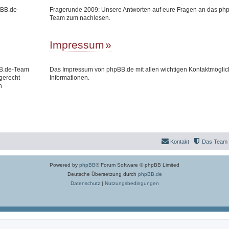
pBB.de-
Fragerunde 2009: Unsere Antworten auf eure Fragen an das ph
Team zum nachlesen.
Impressum
BB.de-Team
Das Impressum von phpBB.de mit allen wichtigen Kontaktmöglic
gerecht
Informationen.
n
Kontakt
Das Team
Powered by
phpBB
® Forum Software © phpBB Limited
Deutsche Übersetzung durch
phpBB.de
Datenschutz
|
Nutzungsbedingungen