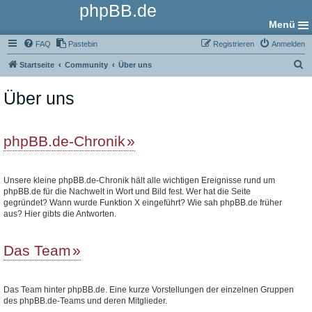
phpBB.de
Menü
FAQ
Pastebin
Registrieren
Anmelden
S
Startseite
Community
Über uns
u
Über uns
c
h
e
phpBB.de-Chronik
Unsere kleine phpBB.de-Chronik hält alle wichtigen Ereignisse rund um
phpBB.de für die Nachwelt in Wort und Bild fest. Wer hat die Seite
gegründet? Wann wurde Funktion X eingeführt? Wie sah phpBB.de früher
aus? Hier gibts die Antworten.
Das Team
Das Team hinter phpBB.de. Eine kurze Vorstellungen der einzelnen Gruppen
des phpBB.de-Teams und deren Mitglieder.