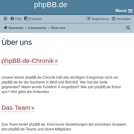
phpBB.de
Menü
FAQ
Pastebin
Registrieren
Anmelden
S
Startseite
Community
Über uns
u
Über uns
c
h
e
phpBB.de-Chronik
Unsere kleine phpBB.de-Chronik hält alle wichtigen Ereignisse rund um
phpBB.de für die Nachwelt in Wort und Bild fest. Wer hat die Seite
gegründet? Wann wurde Funktion X eingeführt? Wie sah phpBB.de früher
aus? Hier gibts die Antworten.
Das Team
Das Team hinter phpBB.de. Eine kurze Vorstellungen der einzelnen Gruppen
des phpBB.de-Teams und deren Mitglieder.