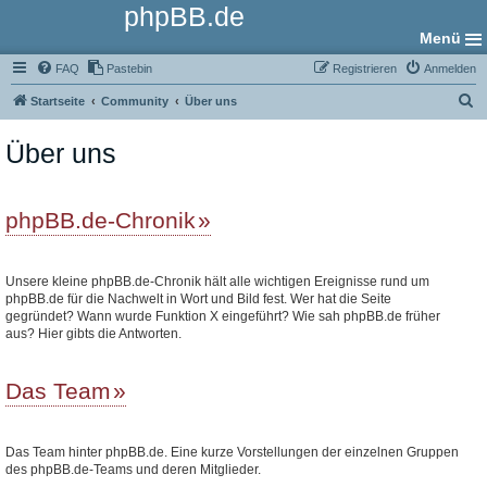
phpBB.de
Menü
FAQ
Pastebin
Registrieren
Anmelden
S
Startseite
Community
Über uns
u
Über uns
c
h
e
phpBB.de-Chronik
Unsere kleine phpBB.de-Chronik hält alle wichtigen Ereignisse rund um
phpBB.de für die Nachwelt in Wort und Bild fest. Wer hat die Seite
gegründet? Wann wurde Funktion X eingeführt? Wie sah phpBB.de früher
aus? Hier gibts die Antworten.
Das Team
Das Team hinter phpBB.de. Eine kurze Vorstellungen der einzelnen Gruppen
des phpBB.de-Teams und deren Mitglieder.