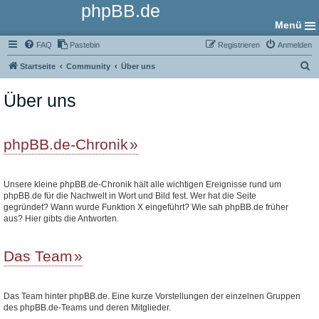
phpBB.de
Menü
FAQ
Pastebin
Registrieren
Anmelden
S
Startseite
Community
Über uns
u
Über uns
c
h
e
phpBB.de-Chronik
Unsere kleine phpBB.de-Chronik hält alle wichtigen Ereignisse rund um
phpBB.de für die Nachwelt in Wort und Bild fest. Wer hat die Seite
gegründet? Wann wurde Funktion X eingeführt? Wie sah phpBB.de früher
aus? Hier gibts die Antworten.
Das Team
Das Team hinter phpBB.de. Eine kurze Vorstellungen der einzelnen Gruppen
des phpBB.de-Teams und deren Mitglieder.