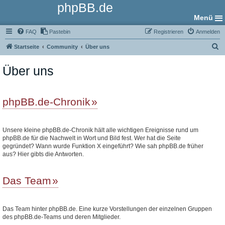
phpBB.de
Menü
FAQ
Pastebin
Registrieren
Anmelden
S
Startseite
Community
Über uns
u
Über uns
c
h
e
phpBB.de-Chronik
Unsere kleine phpBB.de-Chronik hält alle wichtigen Ereignisse rund um
phpBB.de für die Nachwelt in Wort und Bild fest. Wer hat die Seite
gegründet? Wann wurde Funktion X eingeführt? Wie sah phpBB.de früher
aus? Hier gibts die Antworten.
Das Team
Das Team hinter phpBB.de. Eine kurze Vorstellungen der einzelnen Gruppen
des phpBB.de-Teams und deren Mitglieder.