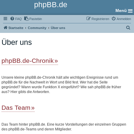
phpBB.de
Menü
FAQ
Pastebin
Registrieren
Anmelden
S
Startseite
Community
Über uns
u
Über uns
c
h
e
phpBB.de-Chronik
Unsere kleine phpBB.de-Chronik hält alle wichtigen Ereignisse rund um
phpBB.de für die Nachwelt in Wort und Bild fest. Wer hat die Seite
gegründet? Wann wurde Funktion X eingeführt? Wie sah phpBB.de früher
aus? Hier gibts die Antworten.
Das Team
Das Team hinter phpBB.de. Eine kurze Vorstellungen der einzelnen Gruppen
des phpBB.de-Teams und deren Mitglieder.