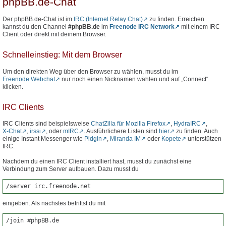
phpBB.de-Chat
Der phpBB.de-Chat ist im
IRC (Internet Relay Chat)
zu finden. Erreichen
kannst du den Channel
#phpBB.de
im
Freenode IRC Network
mit einem IRC
Client oder direkt mit deinem Browser.
Schnelleinstieg: Mit dem Browser
Um den direkten Weg über den Browser zu wählen, musst du im
Freenode Webchat
nur noch einen Nicknamen wählen und auf „Connect“
klicken.
IRC Clients
IRC Clients sind beispielsweise
ChatZilla für Mozilla Firefox
,
HydraIRC
,
X-Chat
,
irssi
, oder
mIRC
. Ausführlichere Listen sind
hier
zu finden. Auch
einige Instant Messenger wie
Pidgin
,
Miranda IM
oder
Kopete
unterstützen
IRC.
Nachdem du einen IRC Client installiert hast, musst du zunächst eine
Verbindung zum Server aufbauen. Dazu musst du
/server irc.freenode.net
eingeben. Als nächstes betrittst du mit
/join #phpBB.de