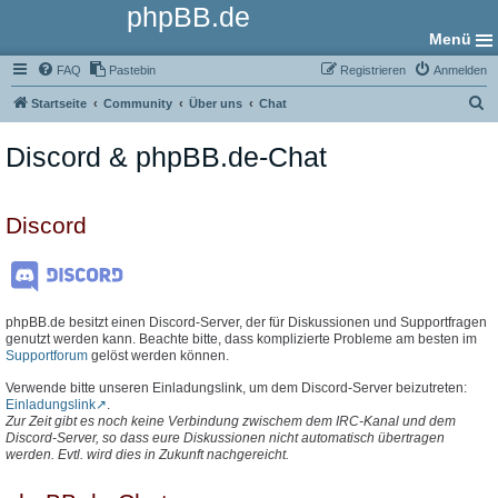
phpBB.de
Menü
FAQ
Pastebin
Registrieren
Anmelden
S
Startseite
Community
Über uns
Chat
u
Discord & phpBB.de-Chat
c
h
e
Discord
phpBB.de besitzt einen Discord-Server, der für Diskussionen und Supportfragen
genutzt werden kann. Beachte bitte, dass komplizierte Probleme am besten im
Supportforum
gelöst werden können.
Verwende bitte unseren Einladungslink, um dem Discord-Server beizutreten:
Einladungslink
.
Zur Zeit gibt es noch keine Verbindung zwischem dem IRC-Kanal und dem
Discord-Server, so dass eure Diskussionen nicht automatisch übertragen
werden. Evtl. wird dies in Zukunft nachgereicht.