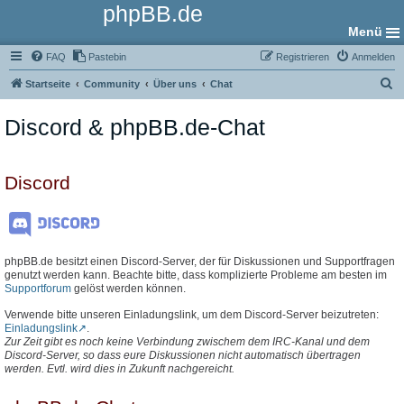
phpBB.de
Menü
FAQ
Pastebin
Registrieren
Anmelden
S
Startseite
Community
Über uns
Chat
u
Discord & phpBB.de-Chat
c
h
e
Discord
phpBB.de besitzt einen Discord-Server, der für Diskussionen und Supportfragen
genutzt werden kann. Beachte bitte, dass komplizierte Probleme am besten im
Supportforum
gelöst werden können.
Verwende bitte unseren Einladungslink, um dem Discord-Server beizutreten:
Einladungslink
.
Zur Zeit gibt es noch keine Verbindung zwischem dem IRC-Kanal und dem
Discord-Server, so dass eure Diskussionen nicht automatisch übertragen
werden. Evtl. wird dies in Zukunft nachgereicht.