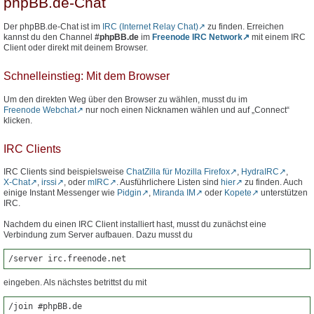
phpBB.de-Chat
Der phpBB.de-Chat ist im
IRC (Internet Relay Chat)
zu finden. Erreichen
kannst du den Channel
#phpBB.de
im
Freenode IRC Network
mit einem IRC
Client oder direkt mit deinem Browser.
Schnelleinstieg: Mit dem Browser
Um den direkten Weg über den Browser zu wählen, musst du im
Freenode Webchat
nur noch einen Nicknamen wählen und auf „Connect“
klicken.
IRC Clients
IRC Clients sind beispielsweise
ChatZilla für Mozilla Firefox
,
HydraIRC
,
X-Chat
,
irssi
, oder
mIRC
. Ausführlichere Listen sind
hier
zu finden. Auch
einige Instant Messenger wie
Pidgin
,
Miranda IM
oder
Kopete
unterstützen
IRC.
Nachdem du einen IRC Client installiert hast, musst du zunächst eine
Verbindung zum Server aufbauen. Dazu musst du
/server irc.freenode.net
eingeben. Als nächstes betrittst du mit
/join #phpBB.de