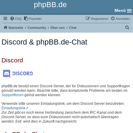
phpBB.de
Menü
FAQ
Pastebin
Registrieren
Anmelden
S
Startseite
Community
Über uns
Chat
u
Discord & phpBB.de-Chat
c
h
e
Discord
phpBB.de besitzt einen Discord-Server, der für Diskussionen und Supportfragen
genutzt werden kann. Beachte bitte, dass komplizierte Probleme am besten im
Supportforum
gelöst werden können.
Verwende bitte unseren Einladungslink, um dem Discord-Server beizutreten:
Einladungslink
.
Zur Zeit gibt es noch keine Verbindung zwischem dem IRC-Kanal und dem
Discord-Server, so dass eure Diskussionen nicht automatisch übertragen
werden. Evtl. wird dies in Zukunft nachgereicht.