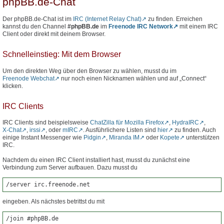
phpBB.de-Chat
Der phpBB.de-Chat ist im
IRC (Internet Relay Chat)
zu finden. Erreichen
kannst du den Channel
#phpBB.de
im
Freenode IRC Network
mit einem IRC
Client oder direkt mit deinem Browser.
Schnelleinstieg: Mit dem Browser
Um den direkten Weg über den Browser zu wählen, musst du im
Freenode Webchat
nur noch einen Nicknamen wählen und auf „Connect“
klicken.
IRC Clients
IRC Clients sind beispielsweise
ChatZilla für Mozilla Firefox
,
HydraIRC
,
X-Chat
,
irssi
, oder
mIRC
. Ausführlichere Listen sind
hier
zu finden. Auch
einige Instant Messenger wie
Pidgin
,
Miranda IM
oder
Kopete
unterstützen
IRC.
Nachdem du einen IRC Client installiert hast, musst du zunächst eine
Verbindung zum Server aufbauen. Dazu musst du
/server irc.freenode.net
eingeben. Als nächstes betrittst du mit
/join #phpBB.de