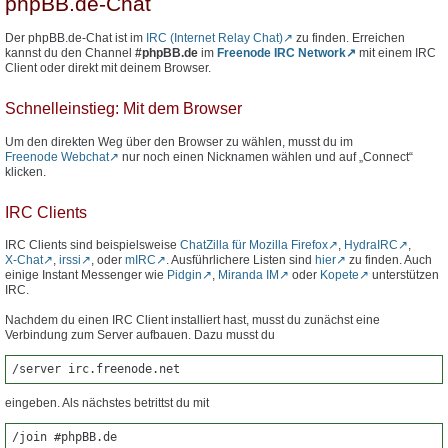
phpBB.de-Chat
Der phpBB.de-Chat ist im
IRC (Internet Relay Chat)
zu finden. Erreichen
kannst du den Channel
#phpBB.de
im
Freenode IRC Network
mit einem IRC
Client oder direkt mit deinem Browser.
Schnelleinstieg: Mit dem Browser
Um den direkten Weg über den Browser zu wählen, musst du im
Freenode Webchat
nur noch einen Nicknamen wählen und auf „Connect“
klicken.
IRC Clients
IRC Clients sind beispielsweise
ChatZilla für Mozilla Firefox
,
HydraIRC
,
X-Chat
,
irssi
, oder
mIRC
. Ausführlichere Listen sind
hier
zu finden. Auch
einige Instant Messenger wie
Pidgin
,
Miranda IM
oder
Kopete
unterstützen
IRC.
Nachdem du einen IRC Client installiert hast, musst du zunächst eine
Verbindung zum Server aufbauen. Dazu musst du
/server irc.freenode.net
eingeben. Als nächstes betrittst du mit
/join #phpBB.de