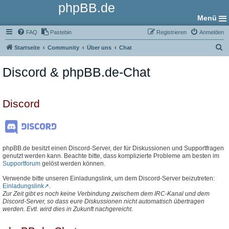
phpBB.de
Menü
FAQ
Pastebin
Registrieren
Anmelden
S
Startseite
Community
Über uns
Chat
u
Discord & phpBB.de-Chat
c
h
e
Discord
phpBB.de besitzt einen Discord-Server, der für Diskussionen und Supportfragen
genutzt werden kann. Beachte bitte, dass komplizierte Probleme am besten im
Supportforum
gelöst werden können.
Verwende bitte unseren Einladungslink, um dem Discord-Server beizutreten:
Einladungslink
.
Zur Zeit gibt es noch keine Verbindung zwischem dem IRC-Kanal und dem
Discord-Server, so dass eure Diskussionen nicht automatisch übertragen
werden. Evtl. wird dies in Zukunft nachgereicht.