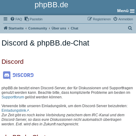
phpBB.de
Menü
FAQ
Pastebin
Registrieren
Anmelden
S
Startseite
Community
Über uns
Chat
u
Discord & phpBB.de-Chat
c
h
e
Discord
phpBB.de besitzt einen Discord-Server, der für Diskussionen und Supportfragen
genutzt werden kann. Beachte bitte, dass komplizierte Probleme am besten im
Supportforum
gelöst werden können.
Verwende bitte unseren Einladungslink, um dem Discord-Server beizutreten:
Einladungslink
.
Zur Zeit gibt es noch keine Verbindung zwischem dem IRC-Kanal und dem
Discord-Server, so dass eure Diskussionen nicht automatisch übertragen
werden. Evtl. wird dies in Zukunft nachgereicht.