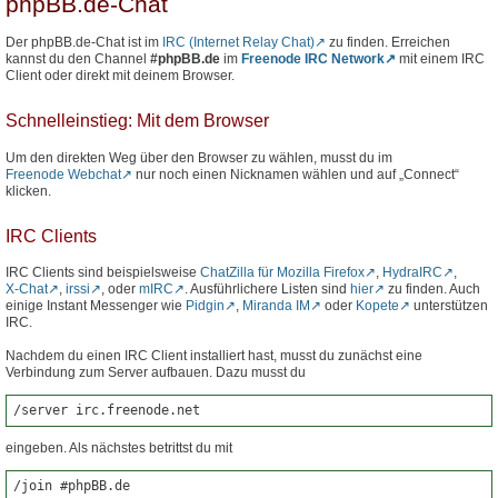
phpBB.de-Chat
Der phpBB.de-Chat ist im
IRC (Internet Relay Chat)
zu finden. Erreichen
kannst du den Channel
#phpBB.de
im
Freenode IRC Network
mit einem IRC
Client oder direkt mit deinem Browser.
Schnelleinstieg: Mit dem Browser
Um den direkten Weg über den Browser zu wählen, musst du im
Freenode Webchat
nur noch einen Nicknamen wählen und auf „Connect“
klicken.
IRC Clients
IRC Clients sind beispielsweise
ChatZilla für Mozilla Firefox
,
HydraIRC
,
X-Chat
,
irssi
, oder
mIRC
. Ausführlichere Listen sind
hier
zu finden. Auch
einige Instant Messenger wie
Pidgin
,
Miranda IM
oder
Kopete
unterstützen
IRC.
Nachdem du einen IRC Client installiert hast, musst du zunächst eine
Verbindung zum Server aufbauen. Dazu musst du
/server irc.freenode.net
eingeben. Als nächstes betrittst du mit
/join #phpBB.de