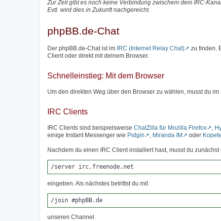
Zur Zeit gibt es noch keine Verbindung zwischem dem IRC-Kanal
Evtl. wird dies in Zukunft nachgereicht.
phpBB.de-Chat
Der phpBB.de-Chat ist im
IRC (Internet Relay Chat)
zu finden.
Client oder direkt mit deinem Browser.
Schnelleinstieg: Mit dem Browser
Um den direkten Weg über den Browser zu wählen, musst du im
IRC Clients
IRC Clients sind beispielsweise
ChatZilla für Mozilla Firefox
,
H
einige Instant Messenger wie
Pidgin
,
Miranda IM
oder
Kopet
Nachdem du einen IRC Client installiert hast, musst du zunäch
/server irc.freenode.net
eingeben. Als nächstes betrittst du mit
/join #phpBB.de
unseren Channel.