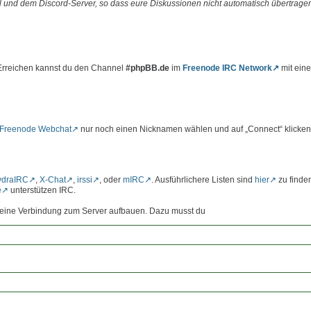
 und dem Discord-Server, so dass eure Diskussionen nicht automatisch übertrage
 Erreichen kannst du den Channel
#phpBB.de
im
Freenode IRC Network
mit ein
Freenode Webchat
nur noch einen Nicknamen wählen und auf „Connect“ klicken
ydraIRC
,
X-Chat
,
irssi
, oder
mIRC
. Ausführlichere Listen sind
hier
zu finde
e
unterstützen IRC.
st eine Verbindung zum Server aufbauen. Dazu musst du