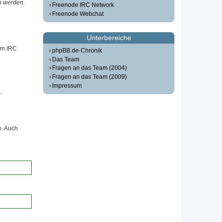
n werden.
Freenode IRC Network
Freenode Webchat
Unterbereiche
em IRC
phpBB.de-Chronik
Das Team
Fragen an das Team (2004)
Fragen an das Team (2009)
Impressum
.
n. Auch