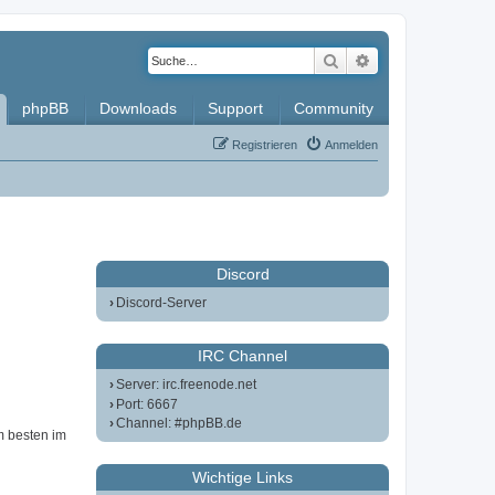
Suche
Erweiterte Such
phpBB
Downloads
Support
Community
Registrieren
Anmelden
Discord
Discord-Server
IRC Channel
Server: irc.freenode.net
Port: 6667
Channel: #phpBB.de
m besten im
Wichtige Links