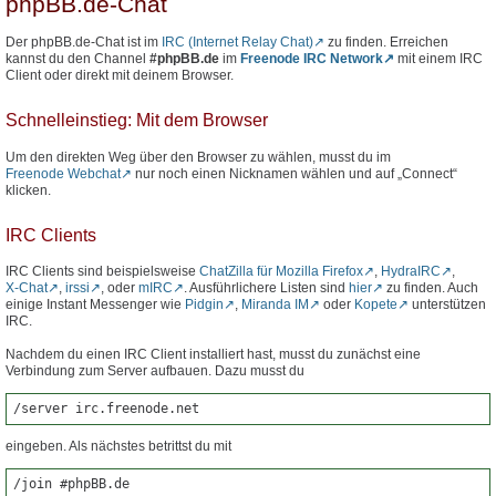
phpBB.de-Chat
Der phpBB.de-Chat ist im
IRC (Internet Relay Chat)
zu finden. Erreichen
kannst du den Channel
#phpBB.de
im
Freenode IRC Network
mit einem IRC
Client oder direkt mit deinem Browser.
Schnelleinstieg: Mit dem Browser
Um den direkten Weg über den Browser zu wählen, musst du im
Freenode Webchat
nur noch einen Nicknamen wählen und auf „Connect“
klicken.
IRC Clients
IRC Clients sind beispielsweise
ChatZilla für Mozilla Firefox
,
HydraIRC
,
X-Chat
,
irssi
, oder
mIRC
. Ausführlichere Listen sind
hier
zu finden. Auch
einige Instant Messenger wie
Pidgin
,
Miranda IM
oder
Kopete
unterstützen
IRC.
Nachdem du einen IRC Client installiert hast, musst du zunächst eine
Verbindung zum Server aufbauen. Dazu musst du
/server irc.freenode.net
eingeben. Als nächstes betrittst du mit
/join #phpBB.de