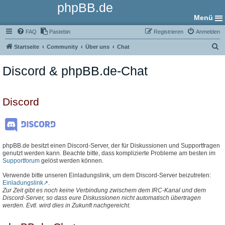
phpBB.de
Menü
FAQ
Pastebin
Registrieren
Anmelden
S
Startseite
Community
Über uns
Chat
u
Discord & phpBB.de-Chat
c
h
e
Discord
phpBB.de besitzt einen Discord-Server, der für Diskussionen und Supportfragen
genutzt werden kann. Beachte bitte, dass komplizierte Probleme am besten im
Supportforum
gelöst werden können.
Verwende bitte unseren Einladungslink, um dem Discord-Server beizutreten:
Einladungslink
.
Zur Zeit gibt es noch keine Verbindung zwischem dem IRC-Kanal und dem
Discord-Server, so dass eure Diskussionen nicht automatisch übertragen
werden. Evtl. wird dies in Zukunft nachgereicht.