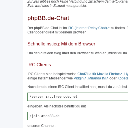
Zur Zeit gibt es noch keine Verbindung zwischem dem IRC-Kanal
Evtl. wird dies in Zukunft nachgereicht.
phpBB.de-Chat
Der phpBB.de-Chat ist im
IRC (Internet Relay Chat)
zu finden.
Client oder direkt mit deinem Browser.
Schnelleinstieg: Mit dem Browser
Um den direkten Weg über den Browser zu wählen, musst du im
IRC Clients
IRC Clients sind beispielsweise
ChatZilla für Mozilla Firefox
,
H
einige Instant Messenger wie
Pidgin
,
Miranda IM
oder
Kopet
Nachdem du einen IRC Client installiert hast, musst du zunäch
/server irc.freenode.net
eingeben. Als nächstes betrittst du mit
/join #phpBB.de
unseren Channel.