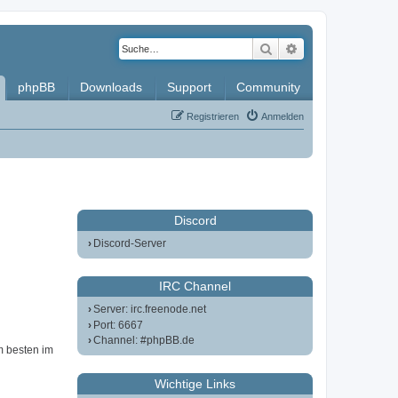
Suche
Erweiterte Such
phpBB
Downloads
Support
Community
Registrieren
Anmelden
Discord
Discord-Server
IRC Channel
Server: irc.freenode.net
Port: 6667
Channel: #phpBB.de
m besten im
Wichtige Links