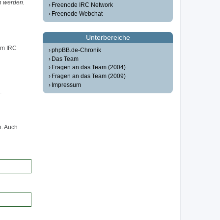
n werden.
Freenode IRC Network
Freenode Webchat
Unterbereiche
em IRC
phpBB.de-Chronik
Das Team
Fragen an das Team (2004)
Fragen an das Team (2009)
Impressum
.
n. Auch