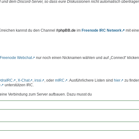
 und dem Discord-Server, so dass eure Diskussionen nicht automatisch übertrage
 Erreichen kannst du den Channel
#phpBB.de
im
Freenode IRC Network
mit ein
Freenode Webchat
nur noch einen Nicknamen wählen und auf „Connect“ klicken
ydraIRC
,
X-Chat
,
irssi
, oder
mIRC
. Ausführlichere Listen sind
hier
zu finde
e
unterstützen IRC.
st eine Verbindung zum Server aufbauen. Dazu musst du