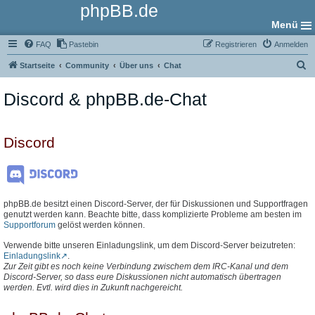
phpBB.de
Menü
FAQ
Pastebin
Registrieren
Anmelden
S
Startseite
Community
Über uns
Chat
u
Discord & phpBB.de-Chat
c
h
e
Discord
phpBB.de besitzt einen Discord-Server, der für Diskussionen und Supportfragen
genutzt werden kann. Beachte bitte, dass komplizierte Probleme am besten im
Supportforum
gelöst werden können.
Verwende bitte unseren Einladungslink, um dem Discord-Server beizutreten:
Einladungslink
.
Zur Zeit gibt es noch keine Verbindung zwischem dem IRC-Kanal und dem
Discord-Server, so dass eure Diskussionen nicht automatisch übertragen
werden. Evtl. wird dies in Zukunft nachgereicht.