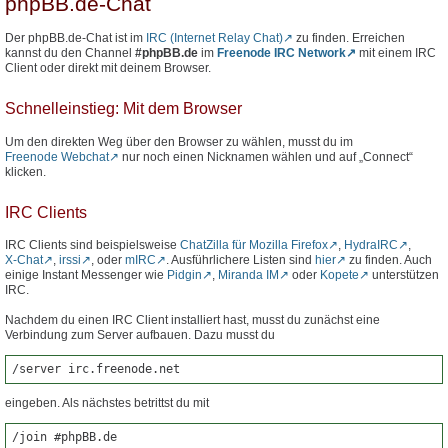
phpBB.de-Chat
Der phpBB.de-Chat ist im
IRC (Internet Relay Chat)
zu finden. Erreichen
kannst du den Channel
#phpBB.de
im
Freenode IRC Network
mit einem IRC
Client oder direkt mit deinem Browser.
Schnelleinstieg: Mit dem Browser
Um den direkten Weg über den Browser zu wählen, musst du im
Freenode Webchat
nur noch einen Nicknamen wählen und auf „Connect“
klicken.
IRC Clients
IRC Clients sind beispielsweise
ChatZilla für Mozilla Firefox
,
HydraIRC
,
X-Chat
,
irssi
, oder
mIRC
. Ausführlichere Listen sind
hier
zu finden. Auch
einige Instant Messenger wie
Pidgin
,
Miranda IM
oder
Kopete
unterstützen
IRC.
Nachdem du einen IRC Client installiert hast, musst du zunächst eine
Verbindung zum Server aufbauen. Dazu musst du
/server irc.freenode.net
eingeben. Als nächstes betrittst du mit
/join #phpBB.de