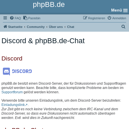
phpBB.de
Menü
FAQ
Pastebin
Registrieren
Anmelden
S
Startseite
Community
Über uns
Chat
u
Discord & phpBB.de-Chat
c
h
e
Discord
phpBB.de besitzt einen Discord-Server, der für Diskussionen und Supportfragen
genutzt werden kann. Beachte bitte, dass komplizierte Probleme am besten im
Supportforum
gelöst werden können.
Verwende bitte unseren Einladungslink, um dem Discord-Server beizutreten:
Einladungslink
.
Zur Zeit gibt es noch keine Verbindung zwischem dem IRC-Kanal und dem
Discord-Server, so dass eure Diskussionen nicht automatisch übertragen
werden. Evtl. wird dies in Zukunft nachgereicht.