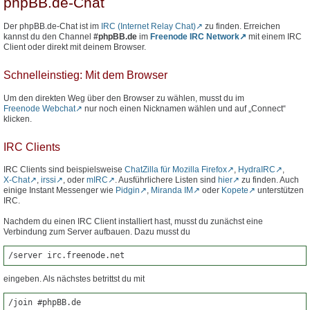
phpBB.de-Chat
Der phpBB.de-Chat ist im
IRC (Internet Relay Chat)
zu finden. Erreichen
kannst du den Channel
#phpBB.de
im
Freenode IRC Network
mit einem IRC
Client oder direkt mit deinem Browser.
Schnelleinstieg: Mit dem Browser
Um den direkten Weg über den Browser zu wählen, musst du im
Freenode Webchat
nur noch einen Nicknamen wählen und auf „Connect“
klicken.
IRC Clients
IRC Clients sind beispielsweise
ChatZilla für Mozilla Firefox
,
HydraIRC
,
X-Chat
,
irssi
, oder
mIRC
. Ausführlichere Listen sind
hier
zu finden. Auch
einige Instant Messenger wie
Pidgin
,
Miranda IM
oder
Kopete
unterstützen
IRC.
Nachdem du einen IRC Client installiert hast, musst du zunächst eine
Verbindung zum Server aufbauen. Dazu musst du
/server irc.freenode.net
eingeben. Als nächstes betrittst du mit
/join #phpBB.de