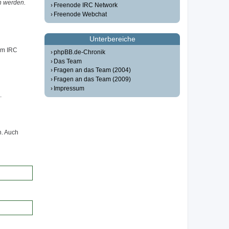
n werden.
Freenode IRC Network
Freenode Webchat
Unterbereiche
em IRC
phpBB.de-Chronik
Das Team
Fragen an das Team (2004)
Fragen an das Team (2009)
Impressum
.
n. Auch