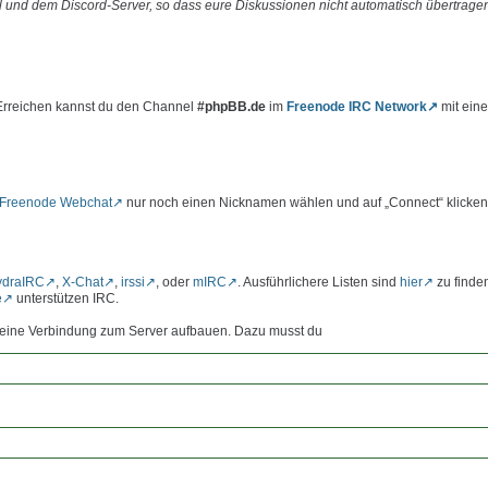
 und dem Discord-Server, so dass eure Diskussionen nicht automatisch übertrage
 Erreichen kannst du den Channel
#phpBB.de
im
Freenode IRC Network
mit ein
Freenode Webchat
nur noch einen Nicknamen wählen und auf „Connect“ klicken
ydraIRC
,
X-Chat
,
irssi
, oder
mIRC
. Ausführlichere Listen sind
hier
zu finde
e
unterstützen IRC.
st eine Verbindung zum Server aufbauen. Dazu musst du