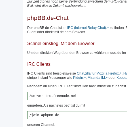
Zur Zeit gibt es noch keine Verbindung zwischem dem IRC-Kanal
Evtl. wird dies in Zukunft nachgereicht.
phpBB.de-Chat
Der phpBB.de-Chat ist im
IRC (Internet Relay Chat)
zu finden.
Client oder direkt mit deinem Browser.
Schnelleinstieg: Mit dem Browser
Um den direkten Weg über den Browser zu wählen, musst du im
IRC Clients
IRC Clients sind beispielsweise
ChatZilla für Mozilla Firefox
,
H
einige Instant Messenger wie
Pidgin
,
Miranda IM
oder
Kopet
Nachdem du einen IRC Client installiert hast, musst du zunäch
/server irc.freenode.net
eingeben. Als nächstes betrittst du mit
/join #phpBB.de
unseren Channel.