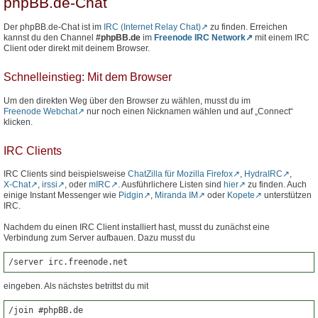
phpBB.de-Chat
Der phpBB.de-Chat ist im
IRC (Internet Relay Chat)
zu finden. Erreichen
kannst du den Channel
#phpBB.de
im
Freenode IRC Network
mit einem IRC
Client oder direkt mit deinem Browser.
Schnelleinstieg: Mit dem Browser
Um den direkten Weg über den Browser zu wählen, musst du im
Freenode Webchat
nur noch einen Nicknamen wählen und auf „Connect“
klicken.
IRC Clients
IRC Clients sind beispielsweise
ChatZilla für Mozilla Firefox
,
HydraIRC
,
X-Chat
,
irssi
, oder
mIRC
. Ausführlichere Listen sind
hier
zu finden. Auch
einige Instant Messenger wie
Pidgin
,
Miranda IM
oder
Kopete
unterstützen
IRC.
Nachdem du einen IRC Client installiert hast, musst du zunächst eine
Verbindung zum Server aufbauen. Dazu musst du
/server irc.freenode.net
eingeben. Als nächstes betrittst du mit
/join #phpBB.de