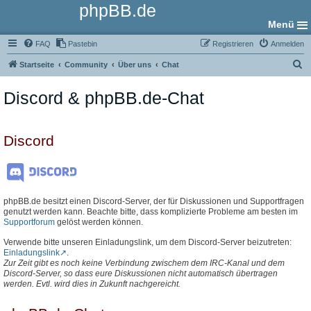
phpBB.de
Menü
FAQ
Pastebin
Registrieren
Anmelden
S
Startseite
Community
Über uns
Chat
u
Discord & phpBB.de-Chat
c
h
e
Discord
phpBB.de besitzt einen Discord-Server, der für Diskussionen und Supportfragen
genutzt werden kann. Beachte bitte, dass komplizierte Probleme am besten im
Supportforum
gelöst werden können.
Verwende bitte unseren Einladungslink, um dem Discord-Server beizutreten:
Einladungslink
.
Zur Zeit gibt es noch keine Verbindung zwischem dem IRC-Kanal und dem
Discord-Server, so dass eure Diskussionen nicht automatisch übertragen
werden. Evtl. wird dies in Zukunft nachgereicht.