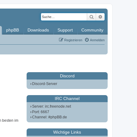
Suche
Erweiterte Such
phpBB
Downloads
Support
Community
Registrieren
Anmelden
Discord
Discord-Server
IRC Channel
Server: irc.freenode.net
Port: 6667
Channel: #phpBB.de
m besten im
Wichtige Links