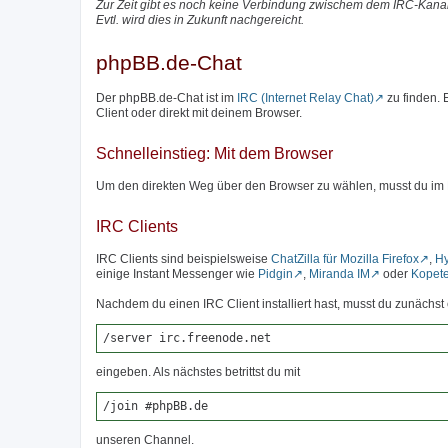
Zur Zeit gibt es noch keine Verbindung zwischem dem IRC-Kanal
Evtl. wird dies in Zukunft nachgereicht.
phpBB.de-Chat
Der phpBB.de-Chat ist im
IRC (Internet Relay Chat)
zu finden.
Client oder direkt mit deinem Browser.
Schnelleinstieg: Mit dem Browser
Um den direkten Weg über den Browser zu wählen, musst du im
IRC Clients
IRC Clients sind beispielsweise
ChatZilla für Mozilla Firefox
,
H
einige Instant Messenger wie
Pidgin
,
Miranda IM
oder
Kopet
Nachdem du einen IRC Client installiert hast, musst du zunäch
/server irc.freenode.net
eingeben. Als nächstes betrittst du mit
/join #phpBB.de
unseren Channel.