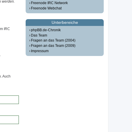
n werden.
Freenode IRC Network
Freenode Webchat
Unterbereiche
em IRC
phpBB.de-Chronik
Das Team
Fragen an das Team (2004)
Fragen an das Team (2009)
Impressum
.
n. Auch