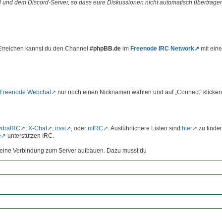
 und dem Discord-Server, so dass eure Diskussionen nicht automatisch übertrage
 Erreichen kannst du den Channel
#phpBB.de
im
Freenode IRC Network
mit ein
Freenode Webchat
nur noch einen Nicknamen wählen und auf „Connect“ klicken
ydraIRC
,
X-Chat
,
irssi
, oder
mIRC
. Ausführlichere Listen sind
hier
zu finde
e
unterstützen IRC.
st eine Verbindung zum Server aufbauen. Dazu musst du