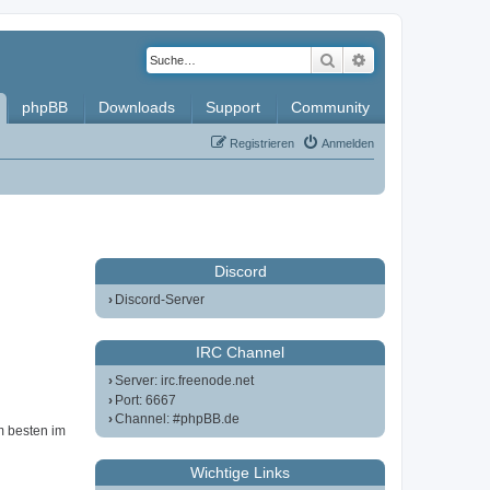
Suche
Erweiterte Such
phpBB
Downloads
Support
Community
Registrieren
Anmelden
Discord
Discord-Server
IRC Channel
Server: irc.freenode.net
Port: 6667
Channel: #phpBB.de
m besten im
Wichtige Links