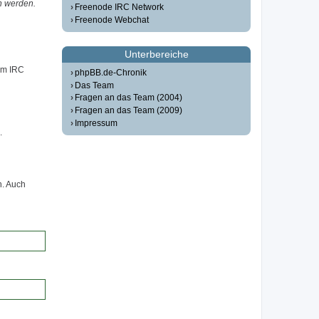
n werden.
Freenode IRC Network
Freenode Webchat
Unterbereiche
em IRC
phpBB.de-Chronik
Das Team
Fragen an das Team (2004)
Fragen an das Team (2009)
Impressum
.
n. Auch