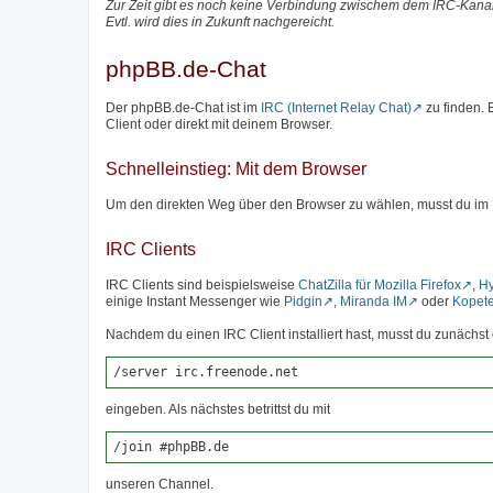
Zur Zeit gibt es noch keine Verbindung zwischem dem IRC-Kanal
Evtl. wird dies in Zukunft nachgereicht.
phpBB.de-Chat
Der phpBB.de-Chat ist im
IRC (Internet Relay Chat)
zu finden.
Client oder direkt mit deinem Browser.
Schnelleinstieg: Mit dem Browser
Um den direkten Weg über den Browser zu wählen, musst du im
IRC Clients
IRC Clients sind beispielsweise
ChatZilla für Mozilla Firefox
,
H
einige Instant Messenger wie
Pidgin
,
Miranda IM
oder
Kopet
Nachdem du einen IRC Client installiert hast, musst du zunäch
/server irc.freenode.net
eingeben. Als nächstes betrittst du mit
/join #phpBB.de
unseren Channel.