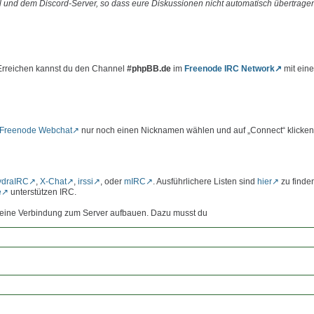
 und dem Discord-Server, so dass eure Diskussionen nicht automatisch übertrage
 Erreichen kannst du den Channel
#phpBB.de
im
Freenode IRC Network
mit ein
Freenode Webchat
nur noch einen Nicknamen wählen und auf „Connect“ klicken
ydraIRC
,
X-Chat
,
irssi
, oder
mIRC
. Ausführlichere Listen sind
hier
zu finde
e
unterstützen IRC.
st eine Verbindung zum Server aufbauen. Dazu musst du