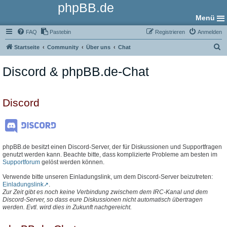
phpBB.de
Menü
FAQ
Pastebin
Registrieren
Anmelden
S
Startseite
Community
Über uns
Chat
u
Discord & phpBB.de-Chat
c
h
e
Discord
phpBB.de besitzt einen Discord-Server, der für Diskussionen und Supportfragen
genutzt werden kann. Beachte bitte, dass komplizierte Probleme am besten im
Supportforum
gelöst werden können.
Verwende bitte unseren Einladungslink, um dem Discord-Server beizutreten:
Einladungslink
.
Zur Zeit gibt es noch keine Verbindung zwischem dem IRC-Kanal und dem
Discord-Server, so dass eure Diskussionen nicht automatisch übertragen
werden. Evtl. wird dies in Zukunft nachgereicht.