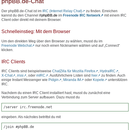
phpBB.de-Chat
Der phpBB.de-Chat ist im
IRC (Internet Relay Chat)
zu finden. Erreichen
kannst du den Channel
#phpBB.de
im
Freenode IRC Network
mit einem IRC
Client oder direkt mit deinem Browser.
Schnelleinstieg: Mit dem Browser
Um den direkten Weg über den Browser zu wählen, musst du im
Freenode Webchat
nur noch einen Nicknamen wählen und auf „Connect“
klicken.
IRC Clients
IRC Clients sind beispielsweise
ChatZilla für Mozilla Firefox
,
HydraIRC
,
X-Chat
,
irssi
, oder
mIRC
. Ausführlichere Listen sind
hier
zu finden. Auch
einige Instant Messenger wie
Pidgin
,
Miranda IM
oder
Kopete
unterstützen
IRC.
Nachdem du einen IRC Client installiert hast, musst du zunächst eine
Verbindung zum Server aufbauen. Dazu musst du
/server irc.freenode.net
eingeben. Als nächstes betrittst du mit
/join #phpBB.de