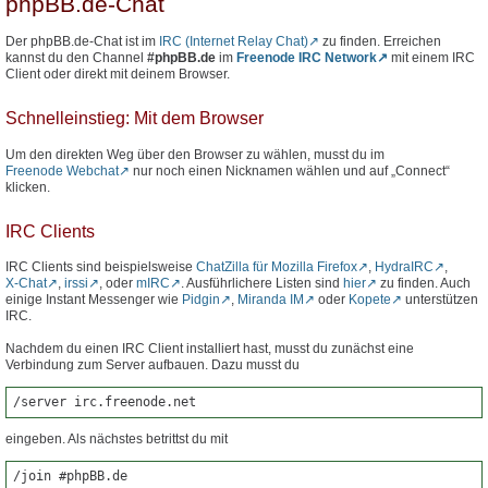
phpBB.de-Chat
Der phpBB.de-Chat ist im
IRC (Internet Relay Chat)
zu finden. Erreichen
kannst du den Channel
#phpBB.de
im
Freenode IRC Network
mit einem IRC
Client oder direkt mit deinem Browser.
Schnelleinstieg: Mit dem Browser
Um den direkten Weg über den Browser zu wählen, musst du im
Freenode Webchat
nur noch einen Nicknamen wählen und auf „Connect“
klicken.
IRC Clients
IRC Clients sind beispielsweise
ChatZilla für Mozilla Firefox
,
HydraIRC
,
X-Chat
,
irssi
, oder
mIRC
. Ausführlichere Listen sind
hier
zu finden. Auch
einige Instant Messenger wie
Pidgin
,
Miranda IM
oder
Kopete
unterstützen
IRC.
Nachdem du einen IRC Client installiert hast, musst du zunächst eine
Verbindung zum Server aufbauen. Dazu musst du
/server irc.freenode.net
eingeben. Als nächstes betrittst du mit
/join #phpBB.de