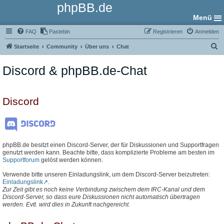
phpBB.de
Menü
FAQ
Pastebin
Registrieren
Anmelden
S
Startseite
Community
Über uns
Chat
u
Discord & phpBB.de-Chat
c
h
e
Discord
phpBB.de besitzt einen Discord-Server, der für Diskussionen und Supportfragen
genutzt werden kann. Beachte bitte, dass komplizierte Probleme am besten im
Supportforum
gelöst werden können.
Verwende bitte unseren Einladungslink, um dem Discord-Server beizutreten:
Einladungslink
.
Zur Zeit gibt es noch keine Verbindung zwischem dem IRC-Kanal und dem
Discord-Server, so dass eure Diskussionen nicht automatisch übertragen
werden. Evtl. wird dies in Zukunft nachgereicht.