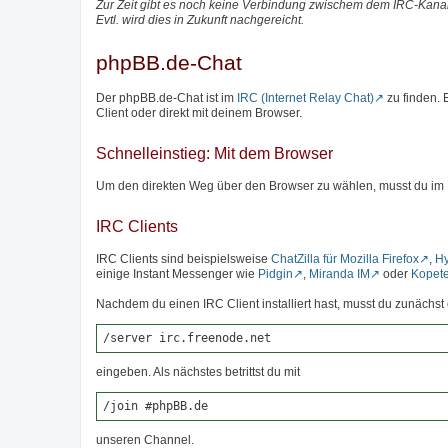
Zur Zeit gibt es noch keine Verbindung zwischem dem IRC-Kanal
Evtl. wird dies in Zukunft nachgereicht.
phpBB.de-Chat
Der phpBB.de-Chat ist im
IRC (Internet Relay Chat)
zu finden.
Client oder direkt mit deinem Browser.
Schnelleinstieg: Mit dem Browser
Um den direkten Weg über den Browser zu wählen, musst du im
IRC Clients
IRC Clients sind beispielsweise
ChatZilla für Mozilla Firefox
,
H
einige Instant Messenger wie
Pidgin
,
Miranda IM
oder
Kopet
Nachdem du einen IRC Client installiert hast, musst du zunäch
/server irc.freenode.net
eingeben. Als nächstes betrittst du mit
/join #phpBB.de
unseren Channel.