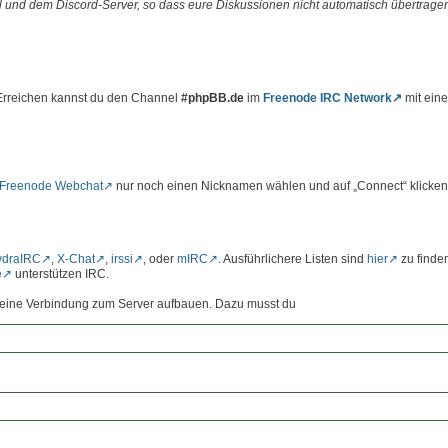
 und dem Discord-Server, so dass eure Diskussionen nicht automatisch übertrage
 Erreichen kannst du den Channel
#phpBB.de
im
Freenode IRC Network
mit ein
Freenode Webchat
nur noch einen Nicknamen wählen und auf „Connect“ klicken
ydraIRC
,
X-Chat
,
irssi
, oder
mIRC
. Ausführlichere Listen sind
hier
zu finde
e
unterstützen IRC.
st eine Verbindung zum Server aufbauen. Dazu musst du