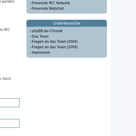
n werden.
Freenode IRC Network
Freenode Webchat
Unterbereiche
em IRC
phpBB.de-Chronik
Das Team
Fragen an das Team (2004)
Fragen an das Team (2009)
Impressum
.
n. Auch