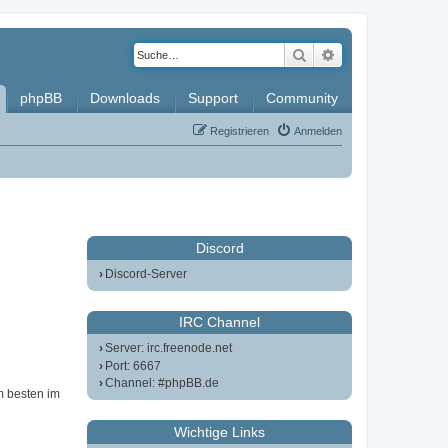
Suche
Erweiterte Such
phpBB
Downloads
Support
Community
Registrieren
Anmelden
Discord
Discord-Server
IRC Channel
Server: irc.freenode.net
Port: 6667
Channel: #phpBB.de
m besten im
Wichtige Links