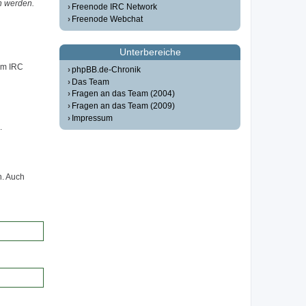
n werden.
Freenode IRC Network
Freenode Webchat
Unterbereiche
em IRC
phpBB.de-Chronik
Das Team
Fragen an das Team (2004)
Fragen an das Team (2009)
Impressum
.
n. Auch