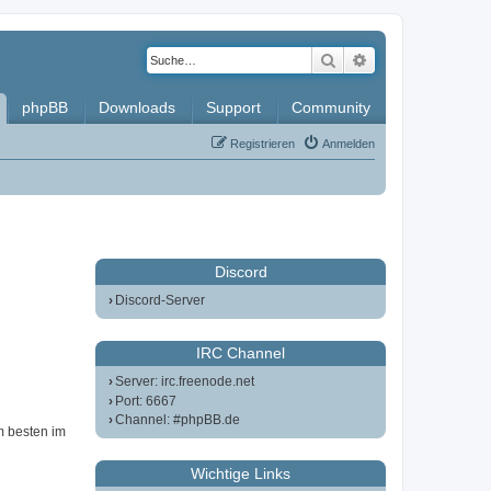
Suche
Erweiterte Such
phpBB
Downloads
Support
Community
Registrieren
Anmelden
Discord
Discord-Server
IRC Channel
Server: irc.freenode.net
Port: 6667
Channel: #phpBB.de
m besten im
Wichtige Links