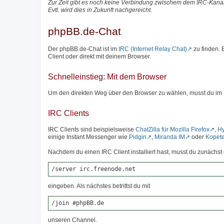
Zur Zeit gibt es noch keine Verbindung zwischem dem IRC-Kanal
Evtl. wird dies in Zukunft nachgereicht.
phpBB.de-Chat
Der phpBB.de-Chat ist im
IRC (Internet Relay Chat)
zu finden.
Client oder direkt mit deinem Browser.
Schnelleinstieg: Mit dem Browser
Um den direkten Weg über den Browser zu wählen, musst du im
IRC Clients
IRC Clients sind beispielsweise
ChatZilla für Mozilla Firefox
,
H
einige Instant Messenger wie
Pidgin
,
Miranda IM
oder
Kopet
Nachdem du einen IRC Client installiert hast, musst du zunäch
/server irc.freenode.net
eingeben. Als nächstes betrittst du mit
/join #phpBB.de
unseren Channel.