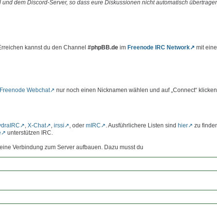
 und dem Discord-Server, so dass eure Diskussionen nicht automatisch übertrage
 Erreichen kannst du den Channel
#phpBB.de
im
Freenode IRC Network
mit ein
Freenode Webchat
nur noch einen Nicknamen wählen und auf „Connect“ klicken
ydraIRC
,
X-Chat
,
irssi
, oder
mIRC
. Ausführlichere Listen sind
hier
zu finde
e
unterstützen IRC.
st eine Verbindung zum Server aufbauen. Dazu musst du