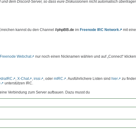
 und dem Discord-Server, so dass eure Diskussionen nicht automatisch übertrage
 Erreichen kannst du den Channel
#phpBB.de
im
Freenode IRC Network
mit ein
Freenode Webchat
nur noch einen Nicknamen wählen und auf „Connect“ klicken
ydraIRC
,
X-Chat
,
irssi
, oder
mIRC
. Ausführlichere Listen sind
hier
zu finde
e
unterstützen IRC.
st eine Verbindung zum Server aufbauen. Dazu musst du