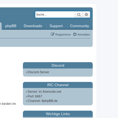
Suche
Erweiterte Such
phpBB
Downloads
Support
Community
Registrieren
Anmelden
Discord
Discord-Server
IRC Channel
Server: irc.freenode.net
Port: 6667
Channel: #phpBB.de
m besten im
Wichtige Links