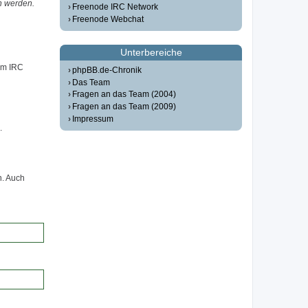
n werden.
Freenode IRC Network
Freenode Webchat
Unterbereiche
em IRC
phpBB.de-Chronik
Das Team
Fragen an das Team (2004)
Fragen an das Team (2009)
Impressum
.
n. Auch