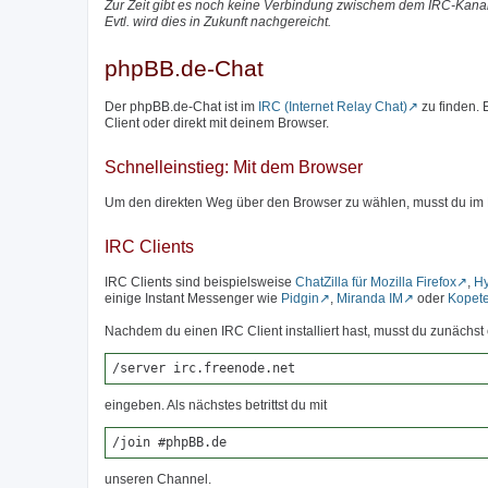
Zur Zeit gibt es noch keine Verbindung zwischem dem IRC-Kanal
Evtl. wird dies in Zukunft nachgereicht.
phpBB.de-Chat
Der phpBB.de-Chat ist im
IRC (Internet Relay Chat)
zu finden.
Client oder direkt mit deinem Browser.
Schnelleinstieg: Mit dem Browser
Um den direkten Weg über den Browser zu wählen, musst du im
IRC Clients
IRC Clients sind beispielsweise
ChatZilla für Mozilla Firefox
,
H
einige Instant Messenger wie
Pidgin
,
Miranda IM
oder
Kopet
Nachdem du einen IRC Client installiert hast, musst du zunäch
/server irc.freenode.net
eingeben. Als nächstes betrittst du mit
/join #phpBB.de
unseren Channel.