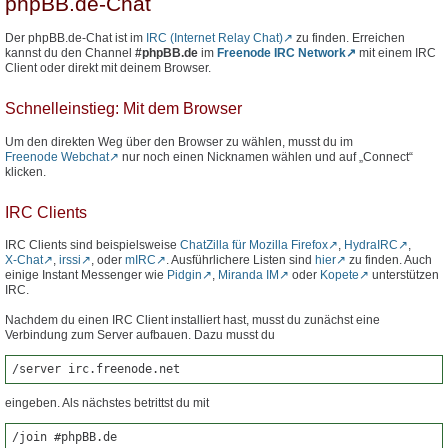
phpBB.de-Chat
Der phpBB.de-Chat ist im
IRC (Internet Relay Chat)
zu finden. Erreichen
kannst du den Channel
#phpBB.de
im
Freenode IRC Network
mit einem IRC
Client oder direkt mit deinem Browser.
Schnelleinstieg: Mit dem Browser
Um den direkten Weg über den Browser zu wählen, musst du im
Freenode Webchat
nur noch einen Nicknamen wählen und auf „Connect“
klicken.
IRC Clients
IRC Clients sind beispielsweise
ChatZilla für Mozilla Firefox
,
HydraIRC
,
X-Chat
,
irssi
, oder
mIRC
. Ausführlichere Listen sind
hier
zu finden. Auch
einige Instant Messenger wie
Pidgin
,
Miranda IM
oder
Kopete
unterstützen
IRC.
Nachdem du einen IRC Client installiert hast, musst du zunächst eine
Verbindung zum Server aufbauen. Dazu musst du
/server irc.freenode.net
eingeben. Als nächstes betrittst du mit
/join #phpBB.de