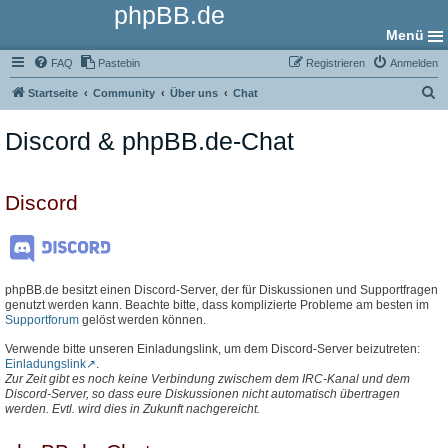
phpBB.de
Menü
FAQ
Pastebin
Registrieren
Anmelden
S
Startseite
Community
Über uns
Chat
u
Discord & phpBB.de-Chat
c
h
e
Discord
phpBB.de besitzt einen Discord-Server, der für Diskussionen und Supportfragen
genutzt werden kann. Beachte bitte, dass komplizierte Probleme am besten im
Supportforum
gelöst werden können.
Verwende bitte unseren Einladungslink, um dem Discord-Server beizutreten:
Einladungslink
.
Zur Zeit gibt es noch keine Verbindung zwischem dem IRC-Kanal und dem
Discord-Server, so dass eure Diskussionen nicht automatisch übertragen
werden. Evtl. wird dies in Zukunft nachgereicht.