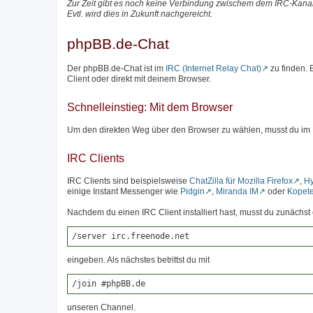
Zur Zeit gibt es noch keine Verbindung zwischem dem IRC-Kanal
Evtl. wird dies in Zukunft nachgereicht.
phpBB.de-Chat
Der phpBB.de-Chat ist im
IRC (Internet Relay Chat)
zu finden.
Client oder direkt mit deinem Browser.
Schnelleinstieg: Mit dem Browser
Um den direkten Weg über den Browser zu wählen, musst du im
IRC Clients
IRC Clients sind beispielsweise
ChatZilla für Mozilla Firefox
,
H
einige Instant Messenger wie
Pidgin
,
Miranda IM
oder
Kopet
Nachdem du einen IRC Client installiert hast, musst du zunäch
/server irc.freenode.net
eingeben. Als nächstes betrittst du mit
/join #phpBB.de
unseren Channel.