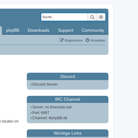
Suche
Erweiterte Such
phpBB
Downloads
Support
Community
Registrieren
Anmelden
Discord
Discord-Server
IRC Channel
Server: irc.freenode.net
Port: 6667
Channel: #phpBB.de
m besten im
Wichtige Links