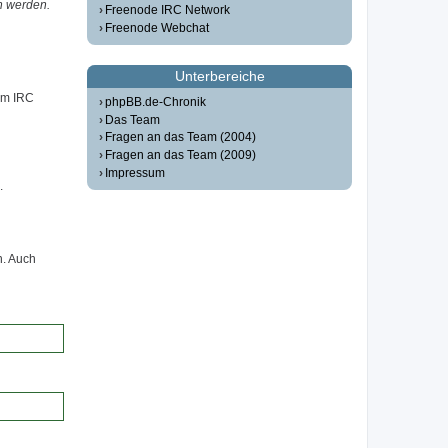
n werden.
Freenode IRC Network
Freenode Webchat
Unterbereiche
em IRC
phpBB.de-Chronik
Das Team
Fragen an das Team (2004)
Fragen an das Team (2009)
Impressum
.
n. Auch