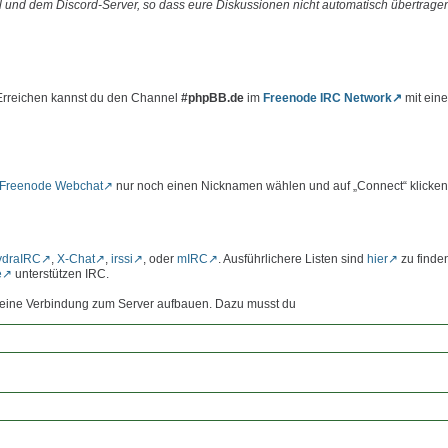
 und dem Discord-Server, so dass eure Diskussionen nicht automatisch übertrage
 Erreichen kannst du den Channel
#phpBB.de
im
Freenode IRC Network
mit ein
Freenode Webchat
nur noch einen Nicknamen wählen und auf „Connect“ klicken
ydraIRC
,
X-Chat
,
irssi
, oder
mIRC
. Ausführlichere Listen sind
hier
zu finde
e
unterstützen IRC.
st eine Verbindung zum Server aufbauen. Dazu musst du