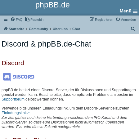
phpBB.de
Menü
FAQ
Pastebin
Registrieren
Anmelden
S
Startseite
Community
Über uns
Chat
u
Discord & phpBB.de-Chat
c
h
e
Discord
phpBB.de besitzt einen Discord-Server, der für Diskussionen und Supportfragen
genutzt werden kann. Beachte bitte, dass komplizierte Probleme am besten im
Supportforum
gelöst werden können.
Verwende bitte unseren Einladungslink, um dem Discord-Server beizutreten:
Einladungslink
.
Zur Zeit gibt es noch keine Verbindung zwischem dem IRC-Kanal und dem
Discord-Server, so dass eure Diskussionen nicht automatisch übertragen
werden. Evtl. wird dies in Zukunft nachgereicht.