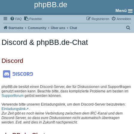
phpBB.de
Menü
FAQ
Pastebin
Registrieren
Anmelden
S
Startseite
Community
Über uns
Chat
u
Discord & phpBB.de-Chat
c
h
e
Discord
phpBB.de besitzt einen Discord-Server, der für Diskussionen und Supportfragen
genutzt werden kann. Beachte bitte, dass komplizierte Probleme am besten im
Supportforum
gelöst werden können.
Verwende bitte unseren Einladungslink, um dem Discord-Server beizutreten:
Einladungslink
.
Zur Zeit gibt es noch keine Verbindung zwischem dem IRC-Kanal und dem
Discord-Server, so dass eure Diskussionen nicht automatisch übertragen
werden. Evtl. wird dies in Zukunft nachgereicht.