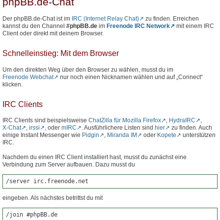
phpBB.de-Chat
Der phpBB.de-Chat ist im
IRC (Internet Relay Chat)
zu finden. Erreichen
kannst du den Channel
#phpBB.de
im
Freenode IRC Network
mit einem IRC
Client oder direkt mit deinem Browser.
Schnelleinstieg: Mit dem Browser
Um den direkten Weg über den Browser zu wählen, musst du im
Freenode Webchat
nur noch einen Nicknamen wählen und auf „Connect“
klicken.
IRC Clients
IRC Clients sind beispielsweise
ChatZilla für Mozilla Firefox
,
HydraIRC
,
X-Chat
,
irssi
, oder
mIRC
. Ausführlichere Listen sind
hier
zu finden. Auch
einige Instant Messenger wie
Pidgin
,
Miranda IM
oder
Kopete
unterstützen
IRC.
Nachdem du einen IRC Client installiert hast, musst du zunächst eine
Verbindung zum Server aufbauen. Dazu musst du
/server irc.freenode.net
eingeben. Als nächstes betrittst du mit
/join #phpBB.de