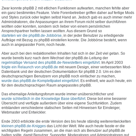
Zwar konnte phpBB 2 mit etlichen Funktionen aufwarten, manchen fehlte aber
ein ganz bestimmtes Feature. Viele Forenbetreiber griffen daher auf fertige Mods
und Styles zurück oder legten selbst Hand an. Jedoch gab es auch immer mehr
Administratoren, die Anpassungen an ihrem Forum nicht selber durchführen
wollten oder konnten, sondern sich lieber von einem persönlichen
Ansprechpartner helfen lassen wollten. Aus diesem Grund so
starteten wir die phpBB.de-Jobbörse
, in der jeder Benutzer zu erledigende
Aufträge mit Bezug zu phpBB einstellen konnte. Die Jobbörse besteht, wenn
auch in angepasster Form, noch heute.
Aber auch bei den redaktionellen Inhalten hat sich in der Zeit viel getan. So
wurde bereits kurz nach dem Wechsel der phpBB.de-Leitung der
regelmäßige Versand des phpBB.de-Newsletters eingeführt
. Im April 2003
folgte ein Relaunch von phpBB.de
mit neuem Design, einer verbesserten Mod-
Datenbank und der deutschen Dokumentation für phpBB 2.0. Um es den
deutschsprachigen Benutzern von phpBB noch einfacher zu machen,
wurde das phpBB.de-Komplettpaket eingeführt
. Es enthielt, wie auch heute, ein
für den deutschsprachigen Raum angepasstes phpBB.
Das ehemalige Anleitungsforum wurde immer unübersichtlicher und
wurde schließlich in die Knowledge Base überführt
. Diese bot eine besserer
Übersicht und verfügte außerdem über eine eigene Suchfunktion. Zudem
entstanden verschiedene statischen Seiten mit Hinweisen für Einsteiger,
Webmaster und Entwickler.
Ende 2003 erblickte die erste Version des bis heute ständig weiterentwickelten
kleinen phpBB.de-Knigges
das Licht der Welt. Wie auch heute fasste er die
wichtigsten Regeln zusammen, an die man sich als Benutzer auf phpBB.de
halten sollte, damit Benutzer, Supporter, Moderatoren und Administratoren gut