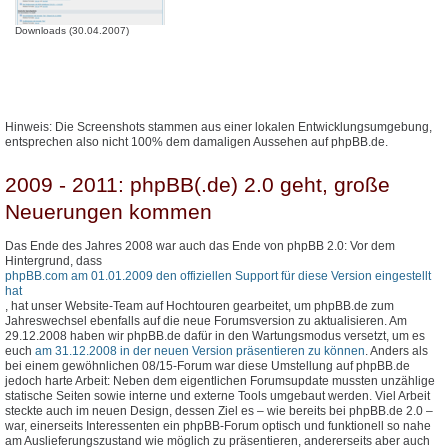
Downloads (30.04.2007)
Hinweis: Die Screenshots stammen aus einer lokalen Entwicklungsumgebung,
entsprechen also nicht 100% dem damaligen Aussehen auf phpBB.de.
2009 - 2011: phpBB(.de) 2.0 geht, große
Neuerungen kommen
Das Ende des Jahres 2008 war auch das Ende von phpBB 2.0: Vor dem
Hintergrund, dass
phpBB.com am 01.01.2009 den offiziellen Support für diese Version eingestellt
hat
, hat unser Website-Team auf Hochtouren gearbeitet, um phpBB.de zum
Jahreswechsel ebenfalls auf die neue Forumsversion zu aktualisieren. Am
29.12.2008 haben wir phpBB.de dafür in den Wartungsmodus versetzt, um es
euch
am 31.12.2008 in der neuen Version präsentieren zu können
. Anders als
bei einem gewöhnlichen 08/15-Forum war diese Umstellung auf phpBB.de
jedoch harte Arbeit: Neben dem eigentlichen Forumsupdate mussten unzählige
statische Seiten sowie interne und externe Tools umgebaut werden. Viel Arbeit
steckte auch im neuen Design, dessen Ziel es – wie bereits bei phpBB.de 2.0 –
war, einerseits Interessenten ein phpBB-Forum optisch und funktionell so nahe
am Auslieferungszustand wie möglich zu präsentieren, andererseits aber auch