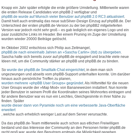
Knapp ein Jahr später erfolgte die erste größere Umstellung. Mittlerweile waren
die ersten Release Candidates von phpBB 2 verfügbar und
phpBB.de wurde auf Wunsch vieler Benutzer auf phpBB 2.0 RC3 aktualisiert
.
Damit hielt auch erstmalig das neue subSilver-Design Einzug auf phpBB.de. Der
Unterschied der ersten phpBB.de-Version zu der bei phpBB2 mitgelieferten
Version war jedoch nicht sehr groß – es gab lediglich ein eigenes Logo und ein
paar zusätzliche Links im Header. Bei einem Pruning im Zuge der Umstellung
wurden wieder 20000 Beiträge gelöscht.
Im Oktober 2002 entschloss sich Philip aus Zeitmangel,
phpBB.de nach eineinhalb Jahren an »Sascha Carlin« (itst) zu übergeben
.
Sascha hatte sich bereits zuvor auf phpBB.de engagiert und brachte viele neue
Ideen mit, um die Community stärker an phpBB und phpBB.de zu binden.
So
wurde der phpBB.de Smalltalk-Chat eingerichtet
, in dem man sich
ungezwungen und abseits vom phpBB-Support unterhalten konnte. Um darüber
hinaus auch persönliche Treffen zu planen,
wurden mehrere »phpBB User Groups« gegründet
. Als Hilfsmittel für die neuen
User Groups wurde der »Map Mod« von Bananeweizen installiert. Nun konnte
jeder Benutzer in seinem Profil die Koordinaten seines Wohnortes eintragen und
für andere Benutzer war es nun ein Leichtes, Gleichgesinnte in ihrer Nähe zu
finden. Später
wurde dieser dann von Pyramide noch um eine verbesserte Java-Oberfläche
erweitert
, welche auch erheblich weniger Last auf dem Server verursachte.
Da das phpBB.de-Team mittlerweile auch schon aus etlichen Freiwilligen
bestand und das Interesse der Community an den Personen hinter phpBB.de
recht groß war, wurde den Benutzern erstmals die Möglichkeit gegeben,