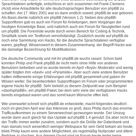
Sprachdateien anfertigte, entschloss er sich zusammen mit Frank Clemens
(Acid) eine Anlaufstelle für alle deutschsprachigen Benutzer von phpBB zu
schaffen. Am 17. März 2001 war es dann endlich soweit: phpBB.de war geboren.
Als Basis diente natürlich ein phpBB (Version 1.2). Neben drei phpBB-
Supportforen gab es auch ein Forum für Anleitungen, dem Vorgänger der
heutigen Knowledge Base, und natürlich auch ein Forum für Neuigkeiten rund
um phpBB. Die Forenliste wurde durch einen Bereich für Coding & Technik,
Smalltalk sowie ein Testforum vervollständigt. Zusätzlich wurde auf phpBB.de
noch eine Sammlung von Hacks, für die deutsche Sprachdateien verfügbar
waren, gepflegt. Wissenswert in diesem Zusammenhang: der Begriff Hacks war
die damalige Bezeichnung für Modifikationen.
Die deutsche Community und mit ihr phpBB.de wuchs rasant. Schon bald
konnten Philip und Frank phpBB.de nicht mehr ohne Hilfe von anderen
Benutzern betreiben und so wurde bereits im April »floyd« Moderator und wenig
später folgten ihm »davil« und »Pyramide«. Aber auch viele andere Benutzer
hatten mittlerweile einige Erfahrungen mit phpBB gesammelt und gaben ihr
Wissen weiter. Sie beantworteten Supportfragen im Forum oder programmierten
eigene Hacks für phpBB. Sehr beliebt zu diesem Zeitpunkt war zum Beispiel
»davilsphpBB«, ein phpBB-Paket, bei dem sehr viele der verfügbaren Hacks
bereits eingebaut waren und das somit kaum Wünsche offen ließ.
Wie unerwartet schnell sich phpBB.de entwickelte, macht folgendes deutlich:
noch im gleichen April war das Interesse so groß, dass Philip durch das enorme
Trafficaufkommen zu einem Serverwechsel gezwungen wurde. Der Umzug
wurde dann auch gleich für das Update auf phpBB 1.4 genutzt. Da aber nicht nur
der Traffic immer weiter zunahm, sondern auch die Größe der Datenbank und
man damals noch wesentlich weniger Webspace für sein Geld bekam als heute,
blieb Philip kaum eine andere Möglichkeit, als regelmäßig Nullposter und ältere
Beiträge zu löschen. Aus diesem Grund sind im Forum heute leider keine