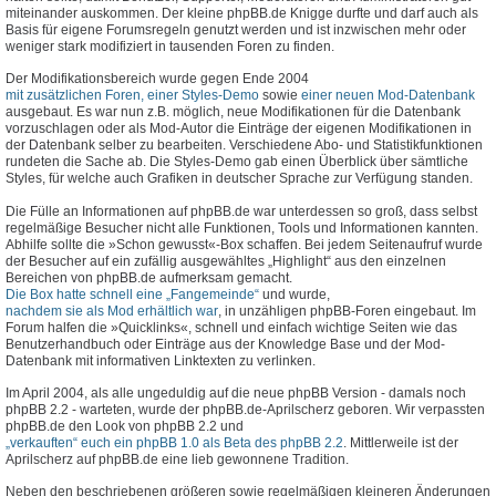
miteinander auskommen. Der kleine phpBB.de Knigge durfte und darf auch als
Basis für eigene Forumsregeln genutzt werden und ist inzwischen mehr oder
weniger stark modifiziert in tausenden Foren zu finden.
Der Modifikationsbereich wurde gegen Ende 2004
mit zusätzlichen Foren, einer Styles-Demo
sowie
einer neuen Mod-Datenbank
ausgebaut. Es war nun z.B. möglich, neue Modifikationen für die Datenbank
vorzuschlagen oder als Mod-Autor die Einträge der eigenen Modifikationen in
der Datenbank selber zu bearbeiten. Verschiedene Abo- und Statistikfunktionen
rundeten die Sache ab. Die Styles-Demo gab einen Überblick über sämtliche
Styles, für welche auch Grafiken in deutscher Sprache zur Verfügung standen.
Die Fülle an Informationen auf phpBB.de war unterdessen so groß, dass selbst
regelmäßige Besucher nicht alle Funktionen, Tools und Informationen kannten.
Abhilfe sollte die »Schon gewusst«-Box schaffen. Bei jedem Seitenaufruf wurde
der Besucher auf ein zufällig ausgewähltes „Highlight“ aus den einzelnen
Bereichen von phpBB.de aufmerksam gemacht.
Die Box hatte schnell eine „Fangemeinde“
und wurde,
nachdem sie als Mod erhältlich war
, in unzähligen phpBB-Foren eingebaut. Im
Forum halfen die »Quicklinks«, schnell und einfach wichtige Seiten wie das
Benutzerhandbuch oder Einträge aus der Knowledge Base und der Mod-
Datenbank mit informativen Linktexten zu verlinken.
Im April 2004, als alle ungeduldig auf die neue phpBB Version - damals noch
phpBB 2.2 - warteten, wurde der phpBB.de-Aprilscherz geboren. Wir verpassten
phpBB.de den Look von phpBB 2.2 und
„verkauften“ euch ein phpBB 1.0 als Beta des phpBB 2.2
. Mittlerweile ist der
Aprilscherz auf phpBB.de eine lieb gewonnene Tradition.
Neben den beschriebenen größeren sowie regelmäßigen kleineren Änderungen