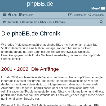
phpBB.de
Menü
FAQ
Pastebin
Registrieren
Anmelden
S
Startseite
Community
Über uns
Chronik
u
Die phpBB.de Chronik
c
h
e
Wie jedes Projekt hatte natürlich auch phpBB.de nicht schon am ersten Tag
50.000 Benutzer und eine Million Beiträge, sondern hat zunächst klein
angefangen und hat sich dann mit der Zeit weiterentwickelt. Um diese
Enwicklungsgeschichte für die Nachwelt zu erhalten, haben wir die phpBB.de
Chronik erstellt.
2001 - 2002: Die Anfänge
Im Jahr 2000 erschien die erste Version der Forensoftware phpBB und erlangte
innerhalb kürzester Zeit große Popularität. Dabei nahm auch die Anzahl der
deutschsprachigen Nutzer stetig zu. Infolgedessen gab es auch immer mehr
Anwender, die Fragen zu phpBB hatten oder bei der Installation bzw. der
Administration auf Probleme gestoßen sind. Nützliche Informationen und Hilfe zu
phpBB fand man zwar auf der Website der Entwickler, jedoch lagen diese bisher
nur in englischer Sprache vor.
Während Philip Mayer (PhilRM) die erste deutsche Übersetzung der phpBB-