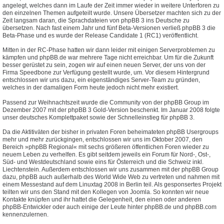
angelegt, welches dann im Laufe der Zeit immer wieder in weitere Unterforen zu
den einzelnen Themen aufgeteilt wurde. Unsere Übersetzer machten sich zu der
Zeit langsam daran, die Sprachdateien von phpBB 3 ins Deutsche zu
übersetzen. Nach fast einem Jahr und fünf Beta-Versionen verließ phpBB 3 die
Beta-Phase und es wurde der Release Candidate 1 (RC1) veröffentlicht.
Mitten in der RC-Phase hatten wir dann leider mit einigen Serverproblemen zu
kämpfen und phpBB.de war mehrere Tage nicht erreichbar. Um für die Zukunft
besser gerüstet zu sein, zogen wir auf einen neuen Server, der uns von der
Firma Speedbone zur Verfügung gestellt wurde, um. Vor diesem Hintergrund
entschlossen wir uns dazu, ein eigenständiges Server-Team zu gründen,
welches in der damaligen Form heute jedoch nicht mehr existiert.
Passend zur Weihnachtszeit wurde die Community von der phpBB Group im
Dezember 2007 mit der phpBB 3 Gold-Version beschenkt. Im Januar 2008 folgte
unser deutsches Komplettpaket sowie der Schnelleinstieg für phpBB 3.
Da die Aktitiväten der bisher in privaten Foren beheimateten phpBB Usergroups
mehr und mehr zurückgingen, entschlossen wir uns im Oktober 2007, den
Bereich »phpBB Regional« mit sechs größeren öffentlichen Foren wieder zu
neuem Leben zu verhelfen. Es gibt seitdem jeweils ein Forum für Nord-, Ost-,
Süd- und Westdeutschland sowie eins für Österreich und die Schweiz inkl.
Liechtenstein. Außerdem entschlossen wir uns zusammen mit der phpBB Group
dazu, phpBB auch außerhalb des World Wide Web zu vertreten und nahmen mit
einem Messestand auf dem Linuxtag 2008 in Berlin teil. Als gesponsertes Projekt
teilten wir uns den Stand mit den Kollegen von Joomla. So konnten wir neue
Kontakte knüpfen und ihr hattet die Gelegenheit, den einen oder anderen
phpBB-Entwickler oder auch einige der Leute hinter phpBB.de und phpBB.com
kennenzulernen.