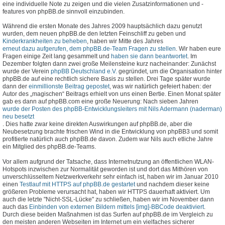
eine individuelle Note zu zeigen und die vielen Zusatzinformationen und -
features von phpBB.de sinnvoll einzubinden.
Während die ersten Monate des Jahres 2009 hauptsächlich dazu genutzt
wurden, dem neuen phpBB.de den letzten Feinschliff zu geben und
Kinderkrankheiten zu beheben
, haben wir Mitte des Jahres
erneut dazu aufgerufen, dem phpBB.de-Team Fragen zu stellen
. Wir haben eure
Fragen einige Zeit lang gesammelt und
haben sie dann beantwortet
. Im
Dezember folgten dann zwei große Meilensteine kurz nacheinander: Zunächst
wurde der Verein
phpBB Deutschland e.V.
gegründet, um die Organisation hinter
phpBB.de auf eine rechtlich sichere Basis zu stellen. Drei Tage später wurde
dann der
einmillionste Beitrag gepostet
, was wir natürlich gefeiert haben: der
Autor des „magischen“ Beitrags erhielt von uns einen Bertie. Einen Monat später
gab es dann auf phpBB.com eine große Neuerung: Nach sieben Jahren
wurde der Posten des phpBB-Entwicklungsleiters mit Nils Adermann (naderman)
neu besetzt
. Dies hatte zwar keine direkten Auswirkungen auf phpBB.de, aber die
Neubesetzung brachte frischen Wind in die Entwicklung von phpBB3 und somit
profitierte natürlich auch phpBB.de davon. Zudem war Nils auch etliche Jahre
ein Mitglied des phpBB.de-Teams.
Vor allem aufgrund der Tatsache, dass Internetnutzung an öffentlichen WLAN-
Hotspots inzwischen zur Normalität geworden ist und dort das Mithören von
unverschlüsseltem Netzwerkverkehr sehr einfach ist, haben wir im Januar 2010
einen
Testlauf mit HTTPS auf phpBB.de gestartet
und nachdem dieser keine
größeren Probleme verursacht hat, haben wir HTTPS dauerhaft aktiviert. Um
auch die letzte "Nicht-SSL-Lücke" zu schließen, haben wir im November dann
auch das
Einbinden von externen Bildern mittels [img]-BBCode deaktiviert
.
Durch diese beiden Maßnahmen ist das Surfen auf phpBB.de im Vergleich zu
den meisten anderen Webseiten im Internet um ein vielfaches sicherer