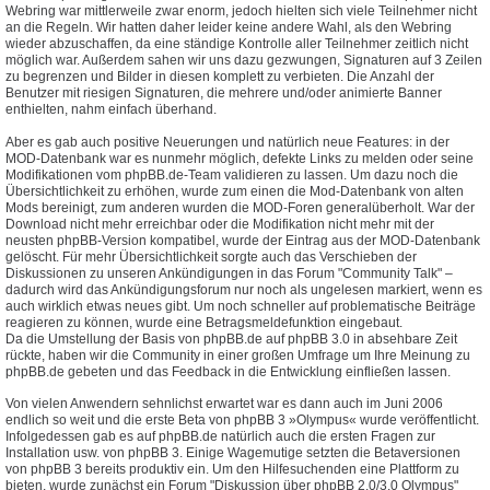
Webring war mittlerweile zwar enorm, jedoch hielten sich viele Teilnehmer nicht
an die Regeln. Wir hatten daher leider keine andere Wahl, als den Webring
wieder abzuschaffen, da eine ständige Kontrolle aller Teilnehmer zeitlich nicht
möglich war. Außerdem sahen wir uns dazu gezwungen, Signaturen auf 3 Zeilen
zu begrenzen und Bilder in diesen komplett zu verbieten. Die Anzahl der
Benutzer mit riesigen Signaturen, die mehrere und/oder animierte Banner
enthielten, nahm einfach überhand.
Aber es gab auch positive Neuerungen und natürlich neue Features: in der
MOD-Datenbank war es nunmehr möglich, defekte Links zu melden oder seine
Modifikationen vom phpBB.de-Team validieren zu lassen. Um dazu noch die
Übersichtlichkeit zu erhöhen, wurde zum einen die Mod-Datenbank von alten
Mods bereinigt, zum anderen wurden die MOD-Foren generalüberholt. War der
Download nicht mehr erreichbar oder die Modifikation nicht mehr mit der
neusten phpBB-Version kompatibel, wurde der Eintrag aus der MOD-Datenbank
gelöscht. Für mehr Übersichtlichkeit sorgte auch das Verschieben der
Diskussionen zu unseren Ankündigungen in das Forum "Community Talk" –
dadurch wird das Ankündigungsforum nur noch als ungelesen markiert, wenn es
auch wirklich etwas neues gibt. Um noch schneller auf problematische Beiträge
reagieren zu können, wurde eine Betragsmeldefunktion eingebaut.
Da die Umstellung der Basis von phpBB.de auf phpBB 3.0 in absehbare Zeit
rückte, haben wir die Community in einer großen Umfrage um Ihre Meinung zu
phpBB.de gebeten und das Feedback in die Entwicklung einfließen lassen.
Von vielen Anwendern sehnlichst erwartet war es dann auch im Juni 2006
endlich so weit und die erste Beta von phpBB 3 »Olympus« wurde veröffentlicht.
Infolgedessen gab es auf phpBB.de natürlich auch die ersten Fragen zur
Installation usw. von phpBB 3. Einige Wagemutige setzten die Betaversionen
von phpBB 3 bereits produktiv ein. Um den Hilfesuchenden eine Plattform zu
bieten, wurde zunächst ein Forum "Diskussion über phpBB 2.0/3.0 Olympus"