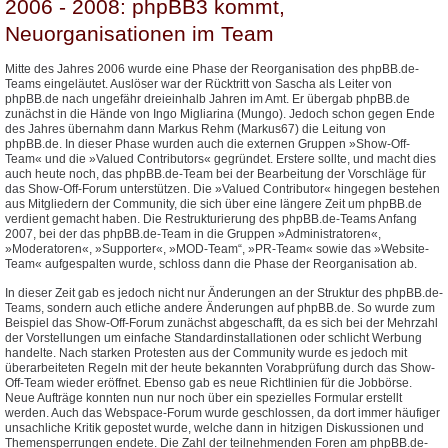
2006 - 2008: phpBB3 kommt,
Neuorganisationen im Team
Mitte des Jahres 2006 wurde eine Phase der Reorganisation des phpBB.de-
Teams eingeläutet. Auslöser war der Rücktritt von Sascha als Leiter von
phpBB.de nach ungefähr dreieinhalb Jahren im Amt. Er übergab phpBB.de
zunächst in die Hände von Ingo Migliarina (Mungo). Jedoch schon gegen Ende
des Jahres übernahm dann Markus Rehm (Markus67) die Leitung von
phpBB.de. In dieser Phase wurden auch die externen Gruppen »Show-Off-
Team« und die »Valued Contributors« gegründet. Erstere sollte, und macht dies
auch heute noch, das phpBB.de-Team bei der Bearbeitung der Vorschläge für
das Show-Off-Forum unterstützen. Die »Valued Contributor« hingegen bestehen
aus Mitgliedern der Community, die sich über eine längere Zeit um phpBB.de
verdient gemacht haben. Die Restrukturierung des phpBB.de-Teams Anfang
2007, bei der das phpBB.de-Team in die Gruppen »Administratoren«,
»Moderatoren«, »Supporter«, »MOD-Team“, »PR-Team« sowie das »Website-
Team« aufgespalten wurde, schloss dann die Phase der Reorganisation ab.
In dieser Zeit gab es jedoch nicht nur Änderungen an der Struktur des phpBB.de-
Teams, sondern auch etliche andere Änderungen auf phpBB.de. So wurde zum
Beispiel das Show-Off-Forum zunächst abgeschafft, da es sich bei der Mehrzahl
der Vorstellungen um einfache Standardinstallationen oder schlicht Werbung
handelte. Nach starken Protesten aus der Community wurde es jedoch mit
überarbeiteten Regeln mit der heute bekannten Vorabprüfung durch das Show-
Off-Team wieder eröffnet. Ebenso gab es neue Richtlinien für die Jobbörse.
Neue Aufträge konnten nun nur noch über ein spezielles Formular erstellt
werden. Auch das Webspace-Forum wurde geschlossen, da dort immer häufiger
unsachliche Kritik gepostet wurde, welche dann in hitzigen Diskussionen und
Themensperrungen endete. Die Zahl der teilnehmenden Foren am phpBB.de-