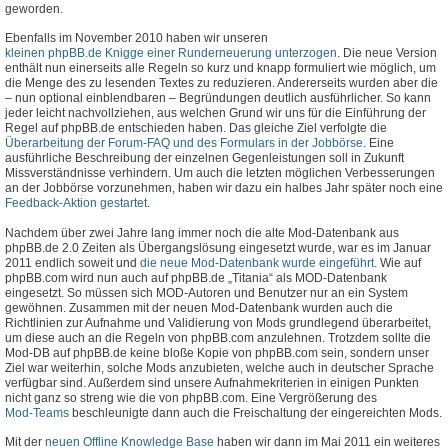
geworden.
Ebenfalls im November 2010 haben wir unseren
kleinen phpBB.de Knigge einer Runderneuerung unterzogen
. Die neue Version
enthält nun einerseits alle Regeln so kurz und knapp formuliert wie möglich, um
die Menge des zu lesenden Textes zu reduzieren. Andererseits wurden aber die
– nun optional einblendbaren – Begründungen deutlich ausführlicher. So kann
jeder leicht nachvollziehen, aus welchen Grund wir uns für die Einführung der
Regel auf phpBB.de entschieden haben. Das gleiche Ziel verfolgte die
Überarbeitung der Forum-FAQ und des Formulars in der Jobbörse
. Eine
ausführliche Beschreibung der einzelnen Gegenleistungen soll in Zukunft
Missverständnisse verhindern. Um auch die letzten möglichen Verbesserungen
an der Jobbörse vorzunehmen, haben wir dazu ein halbes Jahr später noch eine
Feedback-Aktion gestartet
.
Nachdem über zwei Jahre lang immer noch die alte Mod-Datenbank aus
phpBB.de 2.0 Zeiten als Übergangslösung eingesetzt wurde, war es im Januar
2011 endlich soweit und
die neue Mod-Datenbank wurde eingeführt
. Wie auf
phpBB.com wird nun auch auf phpBB.de „Titania“ als MOD-Datenbank
eingesetzt. So müssen sich MOD-Autoren und Benutzer nur an ein System
gewöhnen. Zusammen mit der neuen Mod-Datenbank wurden auch die
Richtlinien zur Aufnahme und Validierung von Mods grundlegend überarbeitet,
um diese auch an die Regeln von phpBB.com anzulehnen. Trotzdem sollte die
Mod-DB auf phpBB.de keine bloße Kopie von phpBB.com sein, sondern unser
Ziel war weiterhin, solche Mods anzubieten, welche auch in deutscher Sprache
verfügbar sind. Außerdem sind unsere Aufnahmekriterien in einigen Punkten
nicht ganz so streng wie die von phpBB.com. Eine Vergrößerung des
Mod-Teams
beschleunigte dann auch die Freischaltung der eingereichten Mods.
Mit der
neuen Offline Knowledge Base
haben wir dann im Mai 2011 ein weiteres