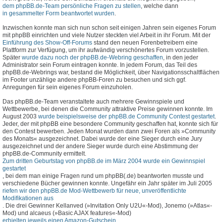
dem phpBB.de-Team persönliche Fragen zu stellen
, welche dann
in gesammelter Form beantwortet wurden
.
Inzwischen konnte man sich nun schon seit einigen Jahren sein eigenes Forum
mit phpBB einrichten und viele Nutzer steckten viel Arbeit in ihr Forum. Mit der
Einführung des Show-Off-Forums
stand den neuen Forenbetreibern eine
Plattform zur Verfügung, um ihr aufwändig verschönertes Forum vorzustellen.
Später
wurde dazu noch der phpBB.de-Webring geschaffen
, in den jeder
Administrator sein Forum eintragen konnte. In jedem Forum, das Teil des
phpBB.de-Webrings war, bestand die Möglichkeit, über Navigationsschaltflächen
im Footer unzählige andere phpBB-Foren zu besuchen und sich ggf.
Anregungen für sein eigenes Forum einzuholen.
Das phpBB.de-Team veranstaltete auch mehrere Gewinnspiele und
Wettbewerbe, bei denen die Community attraktive Preise gewinnen konnte. Im
August 2003
wurde beispielsweise der phpBB.de Community Contest gestartet
.
Jeder, der mit phpBB eine besondere Community geschaffen hat, konnte sich für
den Contest bewerben. Jeden Monat wurden dann zwei Foren als »Community
des Monats« ausgezeichnet. Dabei wurde der eine Sieger durch eine Jury
ausgezeichnet und der andere Sieger wurde durch eine Abstimmung der
phpBB.de-Community ermittelt.
Zum dritten Geburtstag von phpBB.de im März 2004 wurde ein Gewinnspiel
gestartet
, bei dem man einige Fragen rund um phpBB(.de) beantworten musste und
verschiedene Bücher gewinnen konnte. Ungefähr ein Jahr später im Juli 2005
riefen wir den phpBB.de Mod-Wettbewerb für neue, unveröffentlichte
Modifikationen aus
. Die drei Gewinner Kellanved (»Invitation Only U2U«-Mod), Jonemo (»Atlas«-
Mod) und alcaeus (»Basic AJAX features«-Mod)
erhielten jeweils einen Amazon-Gutschein
.