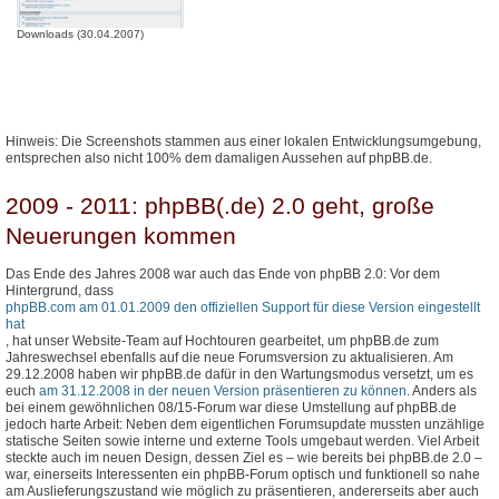
Downloads (30.04.2007)
Hinweis: Die Screenshots stammen aus einer lokalen Entwicklungsumgebung,
entsprechen also nicht 100% dem damaligen Aussehen auf phpBB.de.
2009 - 2011: phpBB(.de) 2.0 geht, große
Neuerungen kommen
Das Ende des Jahres 2008 war auch das Ende von phpBB 2.0: Vor dem
Hintergrund, dass
phpBB.com am 01.01.2009 den offiziellen Support für diese Version eingestellt
hat
, hat unser Website-Team auf Hochtouren gearbeitet, um phpBB.de zum
Jahreswechsel ebenfalls auf die neue Forumsversion zu aktualisieren. Am
29.12.2008 haben wir phpBB.de dafür in den Wartungsmodus versetzt, um es
euch
am 31.12.2008 in der neuen Version präsentieren zu können
. Anders als
bei einem gewöhnlichen 08/15-Forum war diese Umstellung auf phpBB.de
jedoch harte Arbeit: Neben dem eigentlichen Forumsupdate mussten unzählige
statische Seiten sowie interne und externe Tools umgebaut werden. Viel Arbeit
steckte auch im neuen Design, dessen Ziel es – wie bereits bei phpBB.de 2.0 –
war, einerseits Interessenten ein phpBB-Forum optisch und funktionell so nahe
am Auslieferungszustand wie möglich zu präsentieren, andererseits aber auch