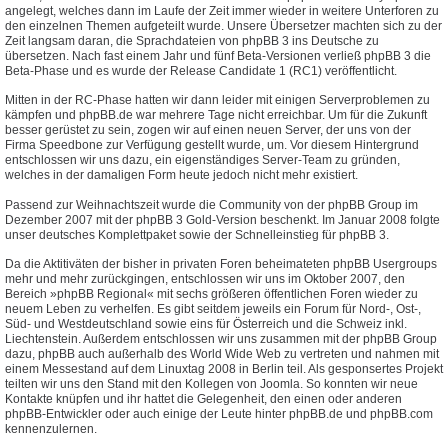
angelegt, welches dann im Laufe der Zeit immer wieder in weitere Unterforen zu
den einzelnen Themen aufgeteilt wurde. Unsere Übersetzer machten sich zu der
Zeit langsam daran, die Sprachdateien von phpBB 3 ins Deutsche zu
übersetzen. Nach fast einem Jahr und fünf Beta-Versionen verließ phpBB 3 die
Beta-Phase und es wurde der Release Candidate 1 (RC1) veröffentlicht.
Mitten in der RC-Phase hatten wir dann leider mit einigen Serverproblemen zu
kämpfen und phpBB.de war mehrere Tage nicht erreichbar. Um für die Zukunft
besser gerüstet zu sein, zogen wir auf einen neuen Server, der uns von der
Firma Speedbone zur Verfügung gestellt wurde, um. Vor diesem Hintergrund
entschlossen wir uns dazu, ein eigenständiges Server-Team zu gründen,
welches in der damaligen Form heute jedoch nicht mehr existiert.
Passend zur Weihnachtszeit wurde die Community von der phpBB Group im
Dezember 2007 mit der phpBB 3 Gold-Version beschenkt. Im Januar 2008 folgte
unser deutsches Komplettpaket sowie der Schnelleinstieg für phpBB 3.
Da die Aktitiväten der bisher in privaten Foren beheimateten phpBB Usergroups
mehr und mehr zurückgingen, entschlossen wir uns im Oktober 2007, den
Bereich »phpBB Regional« mit sechs größeren öffentlichen Foren wieder zu
neuem Leben zu verhelfen. Es gibt seitdem jeweils ein Forum für Nord-, Ost-,
Süd- und Westdeutschland sowie eins für Österreich und die Schweiz inkl.
Liechtenstein. Außerdem entschlossen wir uns zusammen mit der phpBB Group
dazu, phpBB auch außerhalb des World Wide Web zu vertreten und nahmen mit
einem Messestand auf dem Linuxtag 2008 in Berlin teil. Als gesponsertes Projekt
teilten wir uns den Stand mit den Kollegen von Joomla. So konnten wir neue
Kontakte knüpfen und ihr hattet die Gelegenheit, den einen oder anderen
phpBB-Entwickler oder auch einige der Leute hinter phpBB.de und phpBB.com
kennenzulernen.