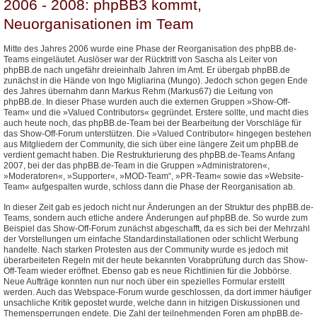
2006 - 2008: phpBB3 kommt,
Neuorganisationen im Team
Mitte des Jahres 2006 wurde eine Phase der Reorganisation des phpBB.de-
Teams eingeläutet. Auslöser war der Rücktritt von Sascha als Leiter von
phpBB.de nach ungefähr dreieinhalb Jahren im Amt. Er übergab phpBB.de
zunächst in die Hände von Ingo Migliarina (Mungo). Jedoch schon gegen Ende
des Jahres übernahm dann Markus Rehm (Markus67) die Leitung von
phpBB.de. In dieser Phase wurden auch die externen Gruppen »Show-Off-
Team« und die »Valued Contributors« gegründet. Erstere sollte, und macht dies
auch heute noch, das phpBB.de-Team bei der Bearbeitung der Vorschläge für
das Show-Off-Forum unterstützen. Die »Valued Contributor« hingegen bestehen
aus Mitgliedern der Community, die sich über eine längere Zeit um phpBB.de
verdient gemacht haben. Die Restrukturierung des phpBB.de-Teams Anfang
2007, bei der das phpBB.de-Team in die Gruppen »Administratoren«,
»Moderatoren«, »Supporter«, »MOD-Team“, »PR-Team« sowie das »Website-
Team« aufgespalten wurde, schloss dann die Phase der Reorganisation ab.
In dieser Zeit gab es jedoch nicht nur Änderungen an der Struktur des phpBB.de-
Teams, sondern auch etliche andere Änderungen auf phpBB.de. So wurde zum
Beispiel das Show-Off-Forum zunächst abgeschafft, da es sich bei der Mehrzahl
der Vorstellungen um einfache Standardinstallationen oder schlicht Werbung
handelte. Nach starken Protesten aus der Community wurde es jedoch mit
überarbeiteten Regeln mit der heute bekannten Vorabprüfung durch das Show-
Off-Team wieder eröffnet. Ebenso gab es neue Richtlinien für die Jobbörse.
Neue Aufträge konnten nun nur noch über ein spezielles Formular erstellt
werden. Auch das Webspace-Forum wurde geschlossen, da dort immer häufiger
unsachliche Kritik gepostet wurde, welche dann in hitzigen Diskussionen und
Themensperrungen endete. Die Zahl der teilnehmenden Foren am phpBB.de-