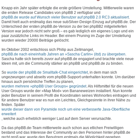
Knapp ein Jahr später erfolgte die erste größere Umstellung. Mittlerweile waren
die ersten Release Candidates von phpBB 2 verfügbar und
phpBB.de wurde auf Wunsch vieler Benutzer auf phpBB 2.0 RC3 aktualisiert
.
Damit hielt auch erstmalig das neue subSilver-Design Einzug auf phpBB.de. Der
Unterschied der ersten phpBB.de-Version zu der bei phpBB2 mitgelieferten
Version war jedoch nicht sehr groß – es gab lediglich ein eigenes Logo und ein
paar zusätzliche Links im Header. Bei einem Pruning im Zuge der Umstellung
wurden wieder 20000 Beiträge gelöscht.
Im Oktober 2002 entschloss sich Philip aus Zeitmangel,
phpBB.de nach eineinhalb Jahren an »Sascha Carlin« (itst) zu übergeben
.
Sascha hatte sich bereits zuvor auf phpBB.de engagiert und brachte viele neue
Ideen mit, um die Community stärker an phpBB und phpBB.de zu binden.
So
wurde der phpBB.de Smalltalk-Chat eingerichtet
, in dem man sich
ungezwungen und abseits vom phpBB-Support unterhalten konnte. Um darüber
hinaus auch persönliche Treffen zu planen,
wurden mehrere »phpBB User Groups« gegründet
. Als Hilfsmittel für die neuen
User Groups wurde der »Map Mod« von Bananeweizen installiert. Nun konnte
jeder Benutzer in seinem Profil die Koordinaten seines Wohnortes eintragen und
für andere Benutzer war es nun ein Leichtes, Gleichgesinnte in ihrer Nähe zu
finden. Später
wurde dieser dann von Pyramide noch um eine verbesserte Java-Oberfläche
erweitert
, welche auch erheblich weniger Last auf dem Server verursachte.
Da das phpBB.de-Team mittlerweile auch schon aus etlichen Freiwilligen
bestand und das Interesse der Community an den Personen hinter phpBB.de
recht groß war, wurde den Benutzern erstmals die Möglichkeit gegeben,