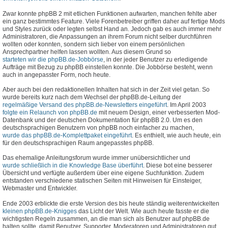
Zwar konnte phpBB 2 mit etlichen Funktionen aufwarten, manchen fehlte aber
ein ganz bestimmtes Feature. Viele Forenbetreiber griffen daher auf fertige Mods
und Styles zurück oder legten selbst Hand an. Jedoch gab es auch immer mehr
Administratoren, die Anpassungen an ihrem Forum nicht selber durchführen
wollten oder konnten, sondern sich lieber von einem persönlichen
Ansprechpartner helfen lassen wollten. Aus diesem Grund so
starteten wir die phpBB.de-Jobbörse
, in der jeder Benutzer zu erledigende
Aufträge mit Bezug zu phpBB einstellen konnte. Die Jobbörse besteht, wenn
auch in angepasster Form, noch heute.
Aber auch bei den redaktionellen Inhalten hat sich in der Zeit viel getan. So
wurde bereits kurz nach dem Wechsel der phpBB.de-Leitung der
regelmäßige Versand des phpBB.de-Newsletters eingeführt
. Im April 2003
folgte ein Relaunch von phpBB.de
mit neuem Design, einer verbesserten Mod-
Datenbank und der deutschen Dokumentation für phpBB 2.0. Um es den
deutschsprachigen Benutzern von phpBB noch einfacher zu machen,
wurde das phpBB.de-Komplettpaket eingeführt
. Es enthielt, wie auch heute, ein
für den deutschsprachigen Raum angepasstes phpBB.
Das ehemalige Anleitungsforum wurde immer unübersichtlicher und
wurde schließlich in die Knowledge Base überführt
. Diese bot eine besserer
Übersicht und verfügte außerdem über eine eigene Suchfunktion. Zudem
entstanden verschiedene statischen Seiten mit Hinweisen für Einsteiger,
Webmaster und Entwickler.
Ende 2003 erblickte die erste Version des bis heute ständig weiterentwickelten
kleinen phpBB.de-Knigges
das Licht der Welt. Wie auch heute fasste er die
wichtigsten Regeln zusammen, an die man sich als Benutzer auf phpBB.de
halten sollte, damit Benutzer, Supporter, Moderatoren und Administratoren gut