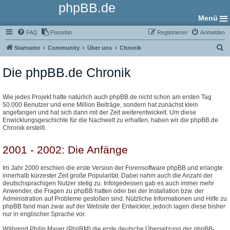
phpBB.de
Menü
FAQ
Pastebin
Registrieren
Anmelden
S
Startseite
Community
Über uns
Chronik
u
Die phpBB.de Chronik
c
h
e
Wie jedes Projekt hatte natürlich auch phpBB.de nicht schon am ersten Tag
50.000 Benutzer und eine Million Beiträge, sondern hat zunächst klein
angefangen und hat sich dann mit der Zeit weiterentwickelt. Um diese
Enwicklungsgeschichte für die Nachwelt zu erhalten, haben wir die phpBB.de
Chronik erstellt.
2001 - 2002: Die Anfänge
Im Jahr 2000 erschien die erste Version der Forensoftware phpBB und erlangte
innerhalb kürzester Zeit große Popularität. Dabei nahm auch die Anzahl der
deutschsprachigen Nutzer stetig zu. Infolgedessen gab es auch immer mehr
Anwender, die Fragen zu phpBB hatten oder bei der Installation bzw. der
Administration auf Probleme gestoßen sind. Nützliche Informationen und Hilfe zu
phpBB fand man zwar auf der Website der Entwickler, jedoch lagen diese bisher
nur in englischer Sprache vor.
Während Philip Mayer (PhilRM) die erste deutsche Übersetzung der phpBB-