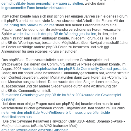
dem phpBB.de-Team persönliche Fragen zu stellen
, welche dann
in gesammelter Form beantwortet wurden
.
Inzwischen konnte man sich nun schon seit einigen Jahren sein eigenes Forum
mit phpBB einrichten und viele Nutzer steckten viel Arbeit in ihr Forum. Mit der
Einführung des Show-Off-Forums
stand den neuen Forenbetreibern eine
Plattform zur Verfügung, um ihr aufwändig verschönertes Forum vorzustellen.
Später
wurde dazu noch der phpBB.de-Webring geschaffen
, in den jeder
Administrator sein Forum eintragen konnte. In jedem Forum, das Teil des
phpBB.de-Webrings war, bestand die Möglichkeit, über Navigationsschaltflächen
im Footer unzählige andere phpBB-Foren zu besuchen und sich ggf.
Anregungen für sein eigenes Forum einzuholen.
Das phpBB.de-Team veranstaltete auch mehrere Gewinnspiele und
Wettbewerbe, bei denen die Community attraktive Preise gewinnen konnte. Im
August 2003
wurde beispielsweise der phpBB.de Community Contest gestartet
.
Jeder, der mit phpBB eine besondere Community geschaffen hat, konnte sich für
den Contest bewerben. Jeden Monat wurden dann zwei Foren als »Community
des Monats« ausgezeichnet. Dabei wurde der eine Sieger durch eine Jury
ausgezeichnet und der andere Sieger wurde durch eine Abstimmung der
phpBB.de-Community ermittelt.
Zum dritten Geburtstag von phpBB.de im März 2004 wurde ein Gewinnspiel
gestartet
, bei dem man einige Fragen rund um phpBB(.de) beantworten musste und
verschiedene Bücher gewinnen konnte. Ungefähr ein Jahr später im Juli 2005
riefen wir den phpBB.de Mod-Wettbewerb für neue, unveröffentlichte
Modifikationen aus
. Die drei Gewinner Kellanved (»Invitation Only U2U«-Mod), Jonemo (»Atlas«-
Mod) und alcaeus (»Basic AJAX features«-Mod)
erhielten jeweils einen Amazon-Gutschein
.