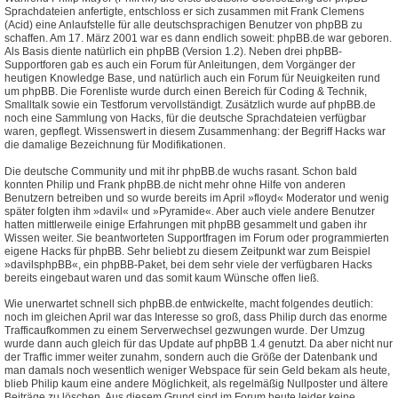
Sprachdateien anfertigte, entschloss er sich zusammen mit Frank Clemens
(Acid) eine Anlaufstelle für alle deutschsprachigen Benutzer von phpBB zu
schaffen. Am 17. März 2001 war es dann endlich soweit: phpBB.de war geboren.
Als Basis diente natürlich ein phpBB (Version 1.2). Neben drei phpBB-
Supportforen gab es auch ein Forum für Anleitungen, dem Vorgänger der
heutigen Knowledge Base, und natürlich auch ein Forum für Neuigkeiten rund
um phpBB. Die Forenliste wurde durch einen Bereich für Coding & Technik,
Smalltalk sowie ein Testforum vervollständigt. Zusätzlich wurde auf phpBB.de
noch eine Sammlung von Hacks, für die deutsche Sprachdateien verfügbar
waren, gepflegt. Wissenswert in diesem Zusammenhang: der Begriff Hacks war
die damalige Bezeichnung für Modifikationen.
Die deutsche Community und mit ihr phpBB.de wuchs rasant. Schon bald
konnten Philip und Frank phpBB.de nicht mehr ohne Hilfe von anderen
Benutzern betreiben und so wurde bereits im April »floyd« Moderator und wenig
später folgten ihm »davil« und »Pyramide«. Aber auch viele andere Benutzer
hatten mittlerweile einige Erfahrungen mit phpBB gesammelt und gaben ihr
Wissen weiter. Sie beantworteten Supportfragen im Forum oder programmierten
eigene Hacks für phpBB. Sehr beliebt zu diesem Zeitpunkt war zum Beispiel
»davilsphpBB«, ein phpBB-Paket, bei dem sehr viele der verfügbaren Hacks
bereits eingebaut waren und das somit kaum Wünsche offen ließ.
Wie unerwartet schnell sich phpBB.de entwickelte, macht folgendes deutlich:
noch im gleichen April war das Interesse so groß, dass Philip durch das enorme
Trafficaufkommen zu einem Serverwechsel gezwungen wurde. Der Umzug
wurde dann auch gleich für das Update auf phpBB 1.4 genutzt. Da aber nicht nur
der Traffic immer weiter zunahm, sondern auch die Größe der Datenbank und
man damals noch wesentlich weniger Webspace für sein Geld bekam als heute,
blieb Philip kaum eine andere Möglichkeit, als regelmäßig Nullposter und ältere
Beiträge zu löschen. Aus diesem Grund sind im Forum heute leider keine