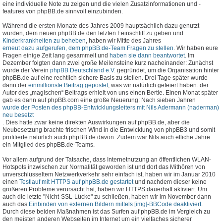
eine individuelle Note zu zeigen und die vielen Zusatzinformationen und -
features von phpBB.de sinnvoll einzubinden.
Während die ersten Monate des Jahres 2009 hauptsächlich dazu genutzt
wurden, dem neuen phpBB.de den letzten Feinschliff zu geben und
Kinderkrankheiten zu beheben
, haben wir Mitte des Jahres
erneut dazu aufgerufen, dem phpBB.de-Team Fragen zu stellen
. Wir haben eure
Fragen einige Zeit lang gesammelt und
haben sie dann beantwortet
. Im
Dezember folgten dann zwei große Meilensteine kurz nacheinander: Zunächst
wurde der Verein
phpBB Deutschland e.V.
gegründet, um die Organisation hinter
phpBB.de auf eine rechtlich sichere Basis zu stellen. Drei Tage später wurde
dann der
einmillionste Beitrag gepostet
, was wir natürlich gefeiert haben: der
Autor des „magischen“ Beitrags erhielt von uns einen Bertie. Einen Monat später
gab es dann auf phpBB.com eine große Neuerung: Nach sieben Jahren
wurde der Posten des phpBB-Entwicklungsleiters mit Nils Adermann (naderman)
neu besetzt
. Dies hatte zwar keine direkten Auswirkungen auf phpBB.de, aber die
Neubesetzung brachte frischen Wind in die Entwicklung von phpBB3 und somit
profitierte natürlich auch phpBB.de davon. Zudem war Nils auch etliche Jahre
ein Mitglied des phpBB.de-Teams.
Vor allem aufgrund der Tatsache, dass Internetnutzung an öffentlichen WLAN-
Hotspots inzwischen zur Normalität geworden ist und dort das Mithören von
unverschlüsseltem Netzwerkverkehr sehr einfach ist, haben wir im Januar 2010
einen
Testlauf mit HTTPS auf phpBB.de gestartet
und nachdem dieser keine
größeren Probleme verursacht hat, haben wir HTTPS dauerhaft aktiviert. Um
auch die letzte "Nicht-SSL-Lücke" zu schließen, haben wir im November dann
auch das
Einbinden von externen Bildern mittels [img]-BBCode deaktiviert
.
Durch diese beiden Maßnahmen ist das Surfen auf phpBB.de im Vergleich zu
den meisten anderen Webseiten im Internet um ein vielfaches sicherer