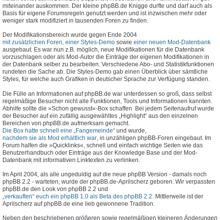
miteinander auskommen. Der kleine phpBB.de Knigge durfte und darf auch als
Basis für eigene Forumsregeln genutzt werden und ist inzwischen mehr oder
weniger stark modifiziert in tausenden Foren zu finden.
Der Modifikationsbereich wurde gegen Ende 2004
mit zusätzlichen Foren, einer Styles-Demo
sowie
einer neuen Mod-Datenbank
ausgebaut. Es war nun z.B. möglich, neue Modifikationen für die Datenbank
vorzuschlagen oder als Mod-Autor die Einträge der eigenen Modifikationen in
der Datenbank selber zu bearbeiten. Verschiedene Abo- und Statistikfunktionen
rundeten die Sache ab. Die Styles-Demo gab einen Überblick über sämtliche
Styles, für welche auch Grafiken in deutscher Sprache zur Verfügung standen.
Die Fülle an Informationen auf phpBB.de war unterdessen so groß, dass selbst
regelmäßige Besucher nicht alle Funktionen, Tools und Informationen kannten.
Abhilfe sollte die »Schon gewusst«-Box schaffen. Bei jedem Seitenaufruf wurde
der Besucher auf ein zufällig ausgewähltes „Highlight“ aus den einzelnen
Bereichen von phpBB.de aufmerksam gemacht.
Die Box hatte schnell eine „Fangemeinde“
und wurde,
nachdem sie als Mod erhältlich war
, in unzähligen phpBB-Foren eingebaut. Im
Forum halfen die »Quicklinks«, schnell und einfach wichtige Seiten wie das
Benutzerhandbuch oder Einträge aus der Knowledge Base und der Mod-
Datenbank mit informativen Linktexten zu verlinken.
Im April 2004, als alle ungeduldig auf die neue phpBB Version - damals noch
phpBB 2.2 - warteten, wurde der phpBB.de-Aprilscherz geboren. Wir verpassten
phpBB.de den Look von phpBB 2.2 und
„verkauften“ euch ein phpBB 1.0 als Beta des phpBB 2.2
. Mittlerweile ist der
Aprilscherz auf phpBB.de eine lieb gewonnene Tradition.
Neben den beschriebenen größeren sowie regelmäßigen kleineren Änderungen