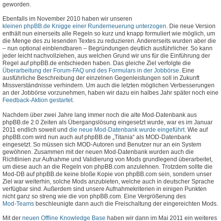
geworden.
Ebenfalls im November 2010 haben wir unseren
kleinen phpBB.de Knigge einer Runderneuerung unterzogen
. Die neue Version
enthält nun einerseits alle Regeln so kurz und knapp formuliert wie möglich, um
die Menge des zu lesenden Textes zu reduzieren. Andererseits wurden aber die
– nun optional einblendbaren – Begründungen deutlich ausführlicher. So kann
jeder leicht nachvollziehen, aus welchen Grund wir uns für die Einführung der
Regel auf phpBB.de entschieden haben. Das gleiche Ziel verfolgte die
Überarbeitung der Forum-FAQ und des Formulars in der Jobbörse
. Eine
ausführliche Beschreibung der einzelnen Gegenleistungen soll in Zukunft
Missverständnisse verhindern. Um auch die letzten möglichen Verbesserungen
an der Jobbörse vorzunehmen, haben wir dazu ein halbes Jahr später noch eine
Feedback-Aktion gestartet
.
Nachdem über zwei Jahre lang immer noch die alte Mod-Datenbank aus
phpBB.de 2.0 Zeiten als Übergangslösung eingesetzt wurde, war es im Januar
2011 endlich soweit und
die neue Mod-Datenbank wurde eingeführt
. Wie auf
phpBB.com wird nun auch auf phpBB.de „Titania“ als MOD-Datenbank
eingesetzt. So müssen sich MOD-Autoren und Benutzer nur an ein System
gewöhnen. Zusammen mit der neuen Mod-Datenbank wurden auch die
Richtlinien zur Aufnahme und Validierung von Mods grundlegend überarbeitet,
um diese auch an die Regeln von phpBB.com anzulehnen. Trotzdem sollte die
Mod-DB auf phpBB.de keine bloße Kopie von phpBB.com sein, sondern unser
Ziel war weiterhin, solche Mods anzubieten, welche auch in deutscher Sprache
verfügbar sind. Außerdem sind unsere Aufnahmekriterien in einigen Punkten
nicht ganz so streng wie die von phpBB.com. Eine Vergrößerung des
Mod-Teams
beschleunigte dann auch die Freischaltung der eingereichten Mods.
Mit der
neuen Offline Knowledge Base
haben wir dann im Mai 2011 ein weiteres