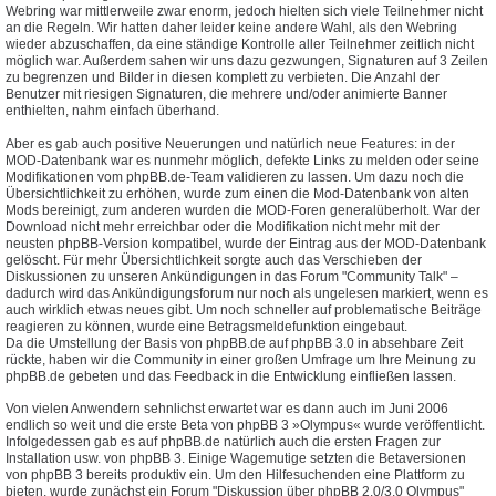
Webring war mittlerweile zwar enorm, jedoch hielten sich viele Teilnehmer nicht
an die Regeln. Wir hatten daher leider keine andere Wahl, als den Webring
wieder abzuschaffen, da eine ständige Kontrolle aller Teilnehmer zeitlich nicht
möglich war. Außerdem sahen wir uns dazu gezwungen, Signaturen auf 3 Zeilen
zu begrenzen und Bilder in diesen komplett zu verbieten. Die Anzahl der
Benutzer mit riesigen Signaturen, die mehrere und/oder animierte Banner
enthielten, nahm einfach überhand.
Aber es gab auch positive Neuerungen und natürlich neue Features: in der
MOD-Datenbank war es nunmehr möglich, defekte Links zu melden oder seine
Modifikationen vom phpBB.de-Team validieren zu lassen. Um dazu noch die
Übersichtlichkeit zu erhöhen, wurde zum einen die Mod-Datenbank von alten
Mods bereinigt, zum anderen wurden die MOD-Foren generalüberholt. War der
Download nicht mehr erreichbar oder die Modifikation nicht mehr mit der
neusten phpBB-Version kompatibel, wurde der Eintrag aus der MOD-Datenbank
gelöscht. Für mehr Übersichtlichkeit sorgte auch das Verschieben der
Diskussionen zu unseren Ankündigungen in das Forum "Community Talk" –
dadurch wird das Ankündigungsforum nur noch als ungelesen markiert, wenn es
auch wirklich etwas neues gibt. Um noch schneller auf problematische Beiträge
reagieren zu können, wurde eine Betragsmeldefunktion eingebaut.
Da die Umstellung der Basis von phpBB.de auf phpBB 3.0 in absehbare Zeit
rückte, haben wir die Community in einer großen Umfrage um Ihre Meinung zu
phpBB.de gebeten und das Feedback in die Entwicklung einfließen lassen.
Von vielen Anwendern sehnlichst erwartet war es dann auch im Juni 2006
endlich so weit und die erste Beta von phpBB 3 »Olympus« wurde veröffentlicht.
Infolgedessen gab es auf phpBB.de natürlich auch die ersten Fragen zur
Installation usw. von phpBB 3. Einige Wagemutige setzten die Betaversionen
von phpBB 3 bereits produktiv ein. Um den Hilfesuchenden eine Plattform zu
bieten, wurde zunächst ein Forum "Diskussion über phpBB 2.0/3.0 Olympus"