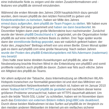
eine individuelle Note zu zeigen und die vielen Zusatzinformationen und -
features von phpBB.de sinnvoll einzubinden.
Während die ersten Monate des Jahres 2009 hauptsächlich dazu genutzt
wurden, dem neuen phpBB.de den letzten Feinschliff zu geben und
Kinderkrankheiten zu beheben
, haben wir Mitte des Jahres
erneut dazu aufgerufen, dem phpBB.de-Team Fragen zu stellen
. Wir haben eure
Fragen einige Zeit lang gesammelt und
haben sie dann beantwortet
. Im
Dezember folgten dann zwei große Meilensteine kurz nacheinander: Zunächst
wurde der Verein
phpBB Deutschland e.V.
gegründet, um die Organisation hinter
phpBB.de auf eine rechtlich sichere Basis zu stellen. Drei Tage später wurde
dann der
einmillionste Beitrag gepostet
, was wir natürlich gefeiert haben: der
Autor des „magischen“ Beitrags erhielt von uns einen Bertie. Einen Monat später
gab es dann auf phpBB.com eine große Neuerung: Nach sieben Jahren
wurde der Posten des phpBB-Entwicklungsleiters mit Nils Adermann (naderman)
neu besetzt
. Dies hatte zwar keine direkten Auswirkungen auf phpBB.de, aber die
Neubesetzung brachte frischen Wind in die Entwicklung von phpBB3 und somit
profitierte natürlich auch phpBB.de davon. Zudem war Nils auch etliche Jahre
ein Mitglied des phpBB.de-Teams.
Vor allem aufgrund der Tatsache, dass Internetnutzung an öffentlichen WLAN-
Hotspots inzwischen zur Normalität geworden ist und dort das Mithören von
unverschlüsseltem Netzwerkverkehr sehr einfach ist, haben wir im Januar 2010
einen
Testlauf mit HTTPS auf phpBB.de gestartet
und nachdem dieser keine
größeren Probleme verursacht hat, haben wir HTTPS dauerhaft aktiviert. Um
auch die letzte "Nicht-SSL-Lücke" zu schließen, haben wir im November dann
auch das
Einbinden von externen Bildern mittels [img]-BBCode deaktiviert
.
Durch diese beiden Maßnahmen ist das Surfen auf phpBB.de im Vergleich zu
den meisten anderen Webseiten im Internet um ein vielfaches sicherer