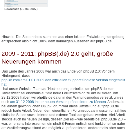
Downloads (30.04.2007)
Hinweis: Die Screenshots stammen aus einer lokalen Entwicklungsumgebung,
entsprechen also nicht 100% dem damaligen Aussehen auf phpBB.de.
2009 - 2011: phpBB(.de) 2.0 geht, große
Neuerungen kommen
Das Ende des Jahres 2008 war auch das Ende von phpBB 2.0: Vor dem
Hintergrund, dass
phpBB.com am 01.01.2009 den offiziellen Support für diese Version eingestellt
hat
, hat unser Website-Team auf Hochtouren gearbeitet, um phpBB.de zum
Jahreswechsel ebenfalls auf die neue Forumsversion zu aktualisieren. Am
29.12.2008 haben wir phpBB.de dafür in den Wartungsmodus versetzt, um es
euch
am 31.12.2008 in der neuen Version präsentieren zu können
. Anders als
bei einem gewöhnlichen 08/15-Forum war diese Umstellung auf phpBB.de
jedoch harte Arbeit: Neben dem eigentlichen Forumsupdate mussten unzählige
statische Seiten sowie interne und externe Tools umgebaut werden. Viel Arbeit
steckte auch im neuen Design, dessen Ziel es – wie bereits bei phpBB.de 2.0 –
war, einerseits Interessenten ein phpBB-Forum optisch und funktionell so nahe
am Auslieferungszustand wie möglich zu präsentieren, andererseits aber auch