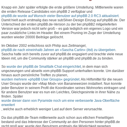
Knapp ein Jahr später erfolgte die erste größere Umstellung. Mittlerweile waren
die ersten Release Candidates von phpBB 2 verfügbar und
phpBB.de wurde auf Wunsch vieler Benutzer auf phpBB 2.0 RC3 aktualisiert
.
Damit hielt auch erstmalig das neue subSilver-Design Einzug auf phpBB.de. Der
Unterschied der ersten phpBB.de-Version zu der bei phpBB2 mitgelieferten
Version war jedoch nicht sehr groß – es gab lediglich ein eigenes Logo und ein
paar zusätzliche Links im Header. Bei einem Pruning im Zuge der Umstellung
wurden wieder 20000 Beiträge gelöscht.
Im Oktober 2002 entschloss sich Philip aus Zeitmangel,
phpBB.de nach eineinhalb Jahren an »Sascha Carlin« (itst) zu übergeben
.
Sascha hatte sich bereits zuvor auf phpBB.de engagiert und brachte viele neue
Ideen mit, um die Community stärker an phpBB und phpBB.de zu binden.
So
wurde der phpBB.de Smalltalk-Chat eingerichtet
, in dem man sich
ungezwungen und abseits vom phpBB-Support unterhalten konnte. Um darüber
hinaus auch persönliche Treffen zu planen,
wurden mehrere »phpBB User Groups« gegründet
. Als Hilfsmittel für die neuen
User Groups wurde der »Map Mod« von Bananeweizen installiert. Nun konnte
jeder Benutzer in seinem Profil die Koordinaten seines Wohnortes eintragen und
für andere Benutzer war es nun ein Leichtes, Gleichgesinnte in ihrer Nähe zu
finden. Später
wurde dieser dann von Pyramide noch um eine verbesserte Java-Oberfläche
erweitert
, welche auch erheblich weniger Last auf dem Server verursachte.
Da das phpBB.de-Team mittlerweile auch schon aus etlichen Freiwilligen
bestand und das Interesse der Community an den Personen hinter phpBB.de
recht groß war, wurde den Benutzern erstmals die Möglichkeit gegeben,