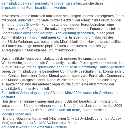
dem phpBB.de-Team persönliche Fragen zu stellen
, welche dann
in gesammelter Form beantwortet wurden
.
Inzwischen konnte man sich nun schon seit einigen Jahren sein eigenes Forum
mit phpBB einrichten und viele Nutzer steckten viel Arbeit in ihr Forum. Mit der
Einführung des Show-Off-Forums
stand den neuen Forenbetreibern eine
Plattform zur Verfügung, um ihr aufwändig verschönertes Forum vorzustellen.
Später
wurde dazu noch der phpBB.de-Webring geschaffen
, in den jeder
Administrator sein Forum eintragen konnte. In jedem Forum, das Teil des
phpBB.de-Webrings war, bestand die Möglichkeit, über Navigationsschaltflächen
im Footer unzählige andere phpBB-Foren zu besuchen und sich ggf.
Anregungen für sein eigenes Forum einzuholen.
Das phpBB.de-Team veranstaltete auch mehrere Gewinnspiele und
Wettbewerbe, bei denen die Community attraktive Preise gewinnen konnte. Im
August 2003
wurde beispielsweise der phpBB.de Community Contest gestartet
.
Jeder, der mit phpBB eine besondere Community geschaffen hat, konnte sich für
den Contest bewerben. Jeden Monat wurden dann zwei Foren als »Community
des Monats« ausgezeichnet. Dabei wurde der eine Sieger durch eine Jury
ausgezeichnet und der andere Sieger wurde durch eine Abstimmung der
phpBB.de-Community ermittelt.
Zum dritten Geburtstag von phpBB.de im März 2004 wurde ein Gewinnspiel
gestartet
, bei dem man einige Fragen rund um phpBB(.de) beantworten musste und
verschiedene Bücher gewinnen konnte. Ungefähr ein Jahr später im Juli 2005
riefen wir den phpBB.de Mod-Wettbewerb für neue, unveröffentlichte
Modifikationen aus
. Die drei Gewinner Kellanved (»Invitation Only U2U«-Mod), Jonemo (»Atlas«-
Mod) und alcaeus (»Basic AJAX features«-Mod)
erhielten jeweils einen Amazon-Gutschein
.