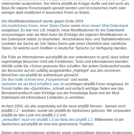
miteinander auskommen. Der kleine phpBB.de Knigge durfte und darf auch als
Basis für eigene Forumsregeln genutzt werden und ist inzwischen mehr oder
weniger stark modifiziert in tausenden Foren zu finden.
Der Modifikationsbereich wurde gegen Ende 2004
mit zusätzlichen Foren, einer Styles-Demo
sowie
einer neuen Mod-Datenbank
ausgebaut. Es war nun z.B. möglich, neue Modifikationen für die Datenbank
vorzuschlagen oder als Mod-Autor die Einträge der eigenen Modifikationen in
der Datenbank selber zu bearbeiten. Verschiedene Abo- und Statistikfunktionen
rundeten die Sache ab. Die Styles-Demo gab einen Überblick über sämtliche
Styles, für welche auch Grafiken in deutscher Sprache zur Verfügung standen.
Die Fülle an Informationen auf phpBB.de war unterdessen so groß, dass selbst
regelmäßige Besucher nicht alle Funktionen, Tools und Informationen kannten.
Abhilfe sollte die »Schon gewusst«-Box schaffen. Bei jedem Seitenaufruf wurde
der Besucher auf ein zufällig ausgewähltes „Highlight“ aus den einzelnen
Bereichen von phpBB.de aufmerksam gemacht.
Die Box hatte schnell eine „Fangemeinde“
und wurde,
nachdem sie als Mod erhältlich war
, in unzähligen phpBB-Foren eingebaut. Im
Forum halfen die »Quicklinks«, schnell und einfach wichtige Seiten wie das
Benutzerhandbuch oder Einträge aus der Knowledge Base und der Mod-
Datenbank mit informativen Linktexten zu verlinken.
Im April 2004, als alle ungeduldig auf die neue phpBB Version - damals noch
phpBB 2.2 - warteten, wurde der phpBB.de-Aprilscherz geboren. Wir verpassten
phpBB.de den Look von phpBB 2.2 und
„verkauften“ euch ein phpBB 1.0 als Beta des phpBB 2.2
. Mittlerweile ist der
Aprilscherz auf phpBB.de eine lieb gewonnene Tradition.
Neben den beschriebenen größeren sowie regelmäßigen kleineren Änderungen