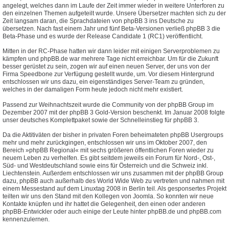
angelegt, welches dann im Laufe der Zeit immer wieder in weitere Unterforen zu
den einzelnen Themen aufgeteilt wurde. Unsere Übersetzer machten sich zu der
Zeit langsam daran, die Sprachdateien von phpBB 3 ins Deutsche zu
übersetzen. Nach fast einem Jahr und fünf Beta-Versionen verließ phpBB 3 die
Beta-Phase und es wurde der Release Candidate 1 (RC1) veröffentlicht.
Mitten in der RC-Phase hatten wir dann leider mit einigen Serverproblemen zu
kämpfen und phpBB.de war mehrere Tage nicht erreichbar. Um für die Zukunft
besser gerüstet zu sein, zogen wir auf einen neuen Server, der uns von der
Firma Speedbone zur Verfügung gestellt wurde, um. Vor diesem Hintergrund
entschlossen wir uns dazu, ein eigenständiges Server-Team zu gründen,
welches in der damaligen Form heute jedoch nicht mehr existiert.
Passend zur Weihnachtszeit wurde die Community von der phpBB Group im
Dezember 2007 mit der phpBB 3 Gold-Version beschenkt. Im Januar 2008 folgte
unser deutsches Komplettpaket sowie der Schnelleinstieg für phpBB 3.
Da die Aktitiväten der bisher in privaten Foren beheimateten phpBB Usergroups
mehr und mehr zurückgingen, entschlossen wir uns im Oktober 2007, den
Bereich »phpBB Regional« mit sechs größeren öffentlichen Foren wieder zu
neuem Leben zu verhelfen. Es gibt seitdem jeweils ein Forum für Nord-, Ost-,
Süd- und Westdeutschland sowie eins für Österreich und die Schweiz inkl.
Liechtenstein. Außerdem entschlossen wir uns zusammen mit der phpBB Group
dazu, phpBB auch außerhalb des World Wide Web zu vertreten und nahmen mit
einem Messestand auf dem Linuxtag 2008 in Berlin teil. Als gesponsertes Projekt
teilten wir uns den Stand mit den Kollegen von Joomla. So konnten wir neue
Kontakte knüpfen und ihr hattet die Gelegenheit, den einen oder anderen
phpBB-Entwickler oder auch einige der Leute hinter phpBB.de und phpBB.com
kennenzulernen.