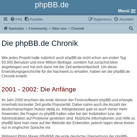
phpBB.de
Menü
FAQ
Pastebin
Registrieren
Anmelden
S
Startseite
Community
Über uns
Chronik
u
Die phpBB.de Chronik
c
h
e
Wie jedes Projekt hatte natürlich auch phpBB.de nicht schon am ersten Tag
50.000 Benutzer und eine Million Beiträge, sondern hat zunächst klein
angefangen und hat sich dann mit der Zeit weiterentwickelt. Um diese
Enwicklungsgeschichte für die Nachwelt zu erhalten, haben wir die phpBB.de
Chronik erstellt.
2001 - 2002: Die Anfänge
Im Jahr 2000 erschien die erste Version der Forensoftware phpBB und erlangte
innerhalb kürzester Zeit große Popularität. Dabei nahm auch die Anzahl der
deutschsprachigen Nutzer stetig zu. Infolgedessen gab es auch immer mehr
Anwender, die Fragen zu phpBB hatten oder bei der Installation bzw. der
Administration auf Probleme gestoßen sind. Nützliche Informationen und Hilfe zu
phpBB fand man zwar auf der Website der Entwickler, jedoch lagen diese bisher
nur in englischer Sprache vor.
Während Philip Mayer (PhilRM) die erste deutsche Übersetzung der phpBB-