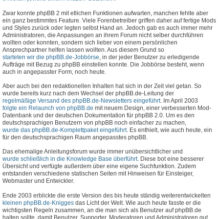
Zwar konnte phpBB 2 mit etlichen Funktionen aufwarten, manchen fehlte aber
ein ganz bestimmtes Feature. Viele Forenbetreiber griffen daher auf fertige Mods
und Styles zurück oder legten selbst Hand an. Jedoch gab es auch immer mehr
Administratoren, die Anpassungen an ihrem Forum nicht selber durchführen
wollten oder konnten, sondern sich lieber von einem persönlichen
Ansprechpartner helfen lassen wollten. Aus diesem Grund so
starteten wir die phpBB.de-Jobbörse
, in der jeder Benutzer zu erledigende
Aufträge mit Bezug zu phpBB einstellen konnte. Die Jobbörse besteht, wenn
auch in angepasster Form, noch heute.
Aber auch bei den redaktionellen Inhalten hat sich in der Zeit viel getan. So
wurde bereits kurz nach dem Wechsel der phpBB.de-Leitung der
regelmäßige Versand des phpBB.de-Newsletters eingeführt
. Im April 2003
folgte ein Relaunch von phpBB.de
mit neuem Design, einer verbesserten Mod-
Datenbank und der deutschen Dokumentation für phpBB 2.0. Um es den
deutschsprachigen Benutzern von phpBB noch einfacher zu machen,
wurde das phpBB.de-Komplettpaket eingeführt
. Es enthielt, wie auch heute, ein
für den deutschsprachigen Raum angepasstes phpBB.
Das ehemalige Anleitungsforum wurde immer unübersichtlicher und
wurde schließlich in die Knowledge Base überführt
. Diese bot eine besserer
Übersicht und verfügte außerdem über eine eigene Suchfunktion. Zudem
entstanden verschiedene statischen Seiten mit Hinweisen für Einsteiger,
Webmaster und Entwickler.
Ende 2003 erblickte die erste Version des bis heute ständig weiterentwickelten
kleinen phpBB.de-Knigges
das Licht der Welt. Wie auch heute fasste er die
wichtigsten Regeln zusammen, an die man sich als Benutzer auf phpBB.de
halten sollte, damit Benutzer, Supporter, Moderatoren und Administratoren gut