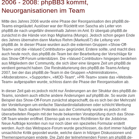
2006 - 2008: phpBB3 kommt,
Neuorganisationen im Team
Mitte des Jahres 2006 wurde eine Phase der Reorganisation des phpBB.de-
Teams eingeläutet. Auslöser war der Rücktritt von Sascha als Leiter von
phpBB.de nach ungefähr dreieinhalb Jahren im Amt. Er übergab phpBB.de
zunächst in die Hände von Ingo Migliarina (Mungo). Jedoch schon gegen Ende
des Jahres übernahm dann Markus Rehm (Markus67) die Leitung von
phpBB.de. In dieser Phase wurden auch die externen Gruppen »Show-Off-
Team« und die »Valued Contributors« gegründet. Erstere sollte, und macht dies
auch heute noch, das phpBB.de-Team bei der Bearbeitung der Vorschläge für
das Show-Off-Forum unterstützen. Die »Valued Contributor« hingegen bestehen
aus Mitgliedern der Community, die sich über eine längere Zeit um phpBB.de
verdient gemacht haben. Die Restrukturierung des phpBB.de-Teams Anfang
2007, bei der das phpBB.de-Team in die Gruppen »Administratoren«,
»Moderatoren«, »Supporter«, »MOD-Team“, »PR-Team« sowie das »Website-
Team« aufgespalten wurde, schloss dann die Phase der Reorganisation ab.
In dieser Zeit gab es jedoch nicht nur Änderungen an der Struktur des phpBB.de-
Teams, sondern auch etliche andere Änderungen auf phpBB.de. So wurde zum
Beispiel das Show-Off-Forum zunächst abgeschafft, da es sich bei der Mehrzahl
der Vorstellungen um einfache Standardinstallationen oder schlicht Werbung
handelte. Nach starken Protesten aus der Community wurde es jedoch mit
überarbeiteten Regeln mit der heute bekannten Vorabprüfung durch das Show-
Off-Team wieder eröffnet. Ebenso gab es neue Richtlinien für die Jobbörse.
Neue Aufträge konnten nun nur noch über ein spezielles Formular erstellt
werden. Auch das Webspace-Forum wurde geschlossen, da dort immer häufiger
unsachliche Kritik gepostet wurde, welche dann in hitzigen Diskussionen und
Themensperrungen endete. Die Zahl der teilnehmenden Foren am phpBB.de-