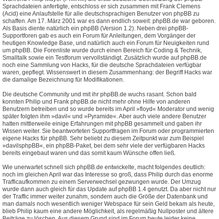
Sprachdateien anfertigte, entschloss er sich zusammen mit Frank Clemens
(Acid) eine Anlaufstelle für alle deutschsprachigen Benutzer von phpBB zu
schaffen. Am 17. März 2001 war es dann endlich soweit: phpBB.de war geboren.
Als Basis diente natürlich ein phpBB (Version 1.2). Neben drei phpBB-
Supportforen gab es auch ein Forum für Anleitungen, dem Vorgänger der
heutigen Knowledge Base, und natürlich auch ein Forum für Neuigkeiten rund
um phpBB. Die Forenliste wurde durch einen Bereich für Coding & Technik,
Smalltalk sowie ein Testforum vervollständigt. Zusätzlich wurde auf phpBB.de
noch eine Sammlung von Hacks, für die deutsche Sprachdateien verfügbar
waren, gepflegt. Wissenswert in diesem Zusammenhang: der Begriff Hacks war
die damalige Bezeichnung für Modifikationen.
Die deutsche Community und mit ihr phpBB.de wuchs rasant. Schon bald
konnten Philip und Frank phpBB.de nicht mehr ohne Hilfe von anderen
Benutzern betreiben und so wurde bereits im April »floyd« Moderator und wenig
später folgten ihm »davil« und »Pyramide«. Aber auch viele andere Benutzer
hatten mittlerweile einige Erfahrungen mit phpBB gesammelt und gaben ihr
Wissen weiter. Sie beantworteten Supportfragen im Forum oder programmierten
eigene Hacks für phpBB. Sehr beliebt zu diesem Zeitpunkt war zum Beispiel
»davilsphpBB«, ein phpBB-Paket, bei dem sehr viele der verfügbaren Hacks
bereits eingebaut waren und das somit kaum Wünsche offen ließ.
Wie unerwartet schnell sich phpBB.de entwickelte, macht folgendes deutlich:
noch im gleichen April war das Interesse so groß, dass Philip durch das enorme
Trafficaufkommen zu einem Serverwechsel gezwungen wurde. Der Umzug
wurde dann auch gleich für das Update auf phpBB 1.4 genutzt. Da aber nicht nur
der Traffic immer weiter zunahm, sondern auch die Größe der Datenbank und
man damals noch wesentlich weniger Webspace für sein Geld bekam als heute,
blieb Philip kaum eine andere Möglichkeit, als regelmäßig Nullposter und ältere
Beiträge zu löschen. Aus diesem Grund sind im Forum heute leider keine