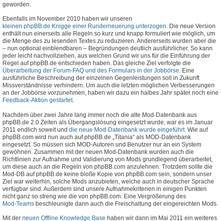
geworden.
Ebenfalls im November 2010 haben wir unseren
kleinen phpBB.de Knigge einer Runderneuerung unterzogen
. Die neue Version
enthält nun einerseits alle Regeln so kurz und knapp formuliert wie möglich, um
die Menge des zu lesenden Textes zu reduzieren. Andererseits wurden aber die
– nun optional einblendbaren – Begründungen deutlich ausführlicher. So kann
jeder leicht nachvollziehen, aus welchen Grund wir uns für die Einführung der
Regel auf phpBB.de entschieden haben. Das gleiche Ziel verfolgte die
Überarbeitung der Forum-FAQ und des Formulars in der Jobbörse
. Eine
ausführliche Beschreibung der einzelnen Gegenleistungen soll in Zukunft
Missverständnisse verhindern. Um auch die letzten möglichen Verbesserungen
an der Jobbörse vorzunehmen, haben wir dazu ein halbes Jahr später noch eine
Feedback-Aktion gestartet
.
Nachdem über zwei Jahre lang immer noch die alte Mod-Datenbank aus
phpBB.de 2.0 Zeiten als Übergangslösung eingesetzt wurde, war es im Januar
2011 endlich soweit und
die neue Mod-Datenbank wurde eingeführt
. Wie auf
phpBB.com wird nun auch auf phpBB.de „Titania“ als MOD-Datenbank
eingesetzt. So müssen sich MOD-Autoren und Benutzer nur an ein System
gewöhnen. Zusammen mit der neuen Mod-Datenbank wurden auch die
Richtlinien zur Aufnahme und Validierung von Mods grundlegend überarbeitet,
um diese auch an die Regeln von phpBB.com anzulehnen. Trotzdem sollte die
Mod-DB auf phpBB.de keine bloße Kopie von phpBB.com sein, sondern unser
Ziel war weiterhin, solche Mods anzubieten, welche auch in deutscher Sprache
verfügbar sind. Außerdem sind unsere Aufnahmekriterien in einigen Punkten
nicht ganz so streng wie die von phpBB.com. Eine Vergrößerung des
Mod-Teams
beschleunigte dann auch die Freischaltung der eingereichten Mods.
Mit der
neuen Offline Knowledge Base
haben wir dann im Mai 2011 ein weiteres