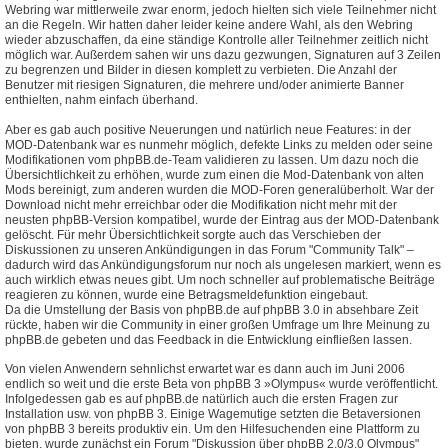
Webring war mittlerweile zwar enorm, jedoch hielten sich viele Teilnehmer nicht
an die Regeln. Wir hatten daher leider keine andere Wahl, als den Webring
wieder abzuschaffen, da eine ständige Kontrolle aller Teilnehmer zeitlich nicht
möglich war. Außerdem sahen wir uns dazu gezwungen, Signaturen auf 3 Zeilen
zu begrenzen und Bilder in diesen komplett zu verbieten. Die Anzahl der
Benutzer mit riesigen Signaturen, die mehrere und/oder animierte Banner
enthielten, nahm einfach überhand.
Aber es gab auch positive Neuerungen und natürlich neue Features: in der
MOD-Datenbank war es nunmehr möglich, defekte Links zu melden oder seine
Modifikationen vom phpBB.de-Team validieren zu lassen. Um dazu noch die
Übersichtlichkeit zu erhöhen, wurde zum einen die Mod-Datenbank von alten
Mods bereinigt, zum anderen wurden die MOD-Foren generalüberholt. War der
Download nicht mehr erreichbar oder die Modifikation nicht mehr mit der
neusten phpBB-Version kompatibel, wurde der Eintrag aus der MOD-Datenbank
gelöscht. Für mehr Übersichtlichkeit sorgte auch das Verschieben der
Diskussionen zu unseren Ankündigungen in das Forum "Community Talk" –
dadurch wird das Ankündigungsforum nur noch als ungelesen markiert, wenn es
auch wirklich etwas neues gibt. Um noch schneller auf problematische Beiträge
reagieren zu können, wurde eine Betragsmeldefunktion eingebaut.
Da die Umstellung der Basis von phpBB.de auf phpBB 3.0 in absehbare Zeit
rückte, haben wir die Community in einer großen Umfrage um Ihre Meinung zu
phpBB.de gebeten und das Feedback in die Entwicklung einfließen lassen.
Von vielen Anwendern sehnlichst erwartet war es dann auch im Juni 2006
endlich so weit und die erste Beta von phpBB 3 »Olympus« wurde veröffentlicht.
Infolgedessen gab es auf phpBB.de natürlich auch die ersten Fragen zur
Installation usw. von phpBB 3. Einige Wagemutige setzten die Betaversionen
von phpBB 3 bereits produktiv ein. Um den Hilfesuchenden eine Plattform zu
bieten, wurde zunächst ein Forum "Diskussion über phpBB 2.0/3.0 Olympus"