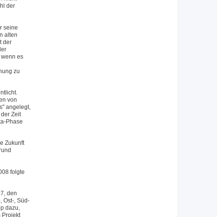
hl der
r seine
n alten
t der
der
, wenn es
inung zu
tlicht.
nen von
s" angelegt,
der Zeit
eta-Phase
e Zukunft
grund
08 folgte
07, den
 Ost-, Süd-
up dazu,
 Projekt