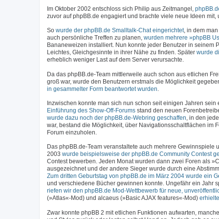
Im Oktober 2002 entschloss sich Philip aus Zeitmangel,
phpBB.de
zuvor auf phpBB.de engagiert und brachte viele neue Ideen mit
So
wurde der phpBB.de Smalltalk-Chat eingerichtet
, in dem man
auch persönliche Treffen zu planen,
wurden mehrere »phpBB Us
Bananeweizen installiert. Nun konnte jeder Benutzer in seinem P
Leichtes, Gleichgesinnte in ihrer Nähe zu finden. Später
wurde d
erheblich weniger Last auf dem Server verursachte.
Da das phpBB.de-Team mittlerweile auch schon aus etlichen Fre
groß war, wurde den Benutzern erstmals die Möglichkeit gegebe
in gesammelter Form beantwortet wurden
.
Inzwischen konnte man sich nun schon seit einigen Jahren sein ei
Einführung des Show-Off-Forums
stand den neuen Forenbetreiber
wurde dazu noch der phpBB.de-Webring geschaffen
, in den jed
war, bestand die Möglichkeit, über Navigationsschaltflächen im
Forum einzuholen.
Das phpBB.de-Team veranstaltete auch mehrere Gewinnspiele un
2003
wurde beispielsweise der phpBB.de Community Contest ges
Contest bewerben. Jeden Monat wurden dann zwei Foren als »C
ausgezeichnet und der andere Sieger wurde durch eine Abstimm
Zum dritten Geburtstag von phpBB.de im März 2004 wurde ein Ge
und verschiedene Bücher gewinnen konnte. Ungefähr ein Jahr sp
riefen wir den phpBB.de Mod-Wettbewerb für neue, unveröffentli
(»Atlas«-Mod) und alcaeus (»Basic AJAX features«-Mod)
erhiel
Zwar konnte phpBB 2 mit etlichen Funktionen aufwarten, manchen 