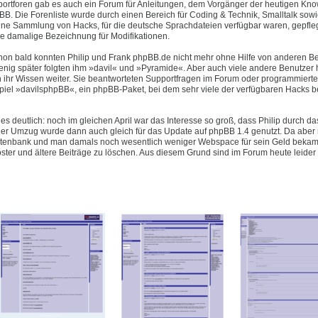
pportforen gab es auch ein Forum für Anleitungen, dem Vorgänger der heutigen Kn
B. Die Forenliste wurde durch einen Bereich für Coding & Technik, Smalltalk sowi
eine Sammlung von Hacks, für die deutsche Sprachdateien verfügbar waren, gepfleg
e damalige Bezeichnung für Modifikationen.
hon bald konnten Philip und Frank phpBB.de nicht mehr ohne Hilfe von anderen B
enig später folgten ihm »davil« und »Pyramide«. Aber auch viele andere Benutzer 
 ihr Wissen weiter. Sie beantworteten Supportfragen im Forum oder programmiert
piel »davilsphpBB«, ein phpBB-Paket, bei dem sehr viele der verfügbaren Hacks be
es deutlich: noch im gleichen April war das Interesse so groß, dass Philip durch d
 Umzug wurde dann auch gleich für das Update auf phpBB 1.4 genutzt. Da aber n
Datenbank und man damals noch wesentlich weniger Webspace für sein Geld bekam 
oster und ältere Beiträge zu löschen. Aus diesem Grund sind im Forum heute leider