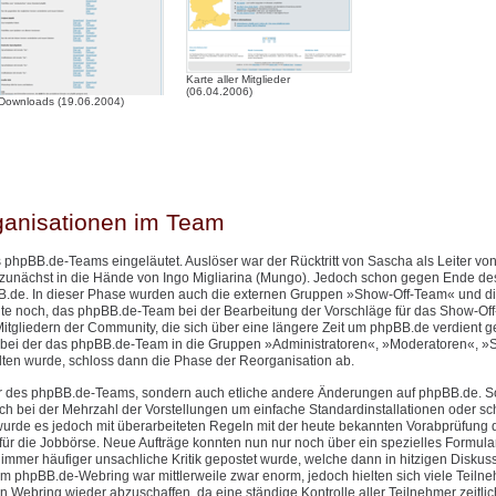
Karte aller Mitglieder
(06.04.2006)
Downloads (19.06.2004)
ganisationen im Team
 phpBB.de-Teams eingeläutet. Auslöser war der Rücktritt von Sascha als Leiter v
 zunächst in die Hände von Ingo Migliarina (Mungo). Jedoch schon gegen Ende de
.de. In dieser Phase wurden auch die externen Gruppen »Show-Off-Team« und d
eute noch, das phpBB.de-Team bei der Bearbeitung der Vorschläge für das Show-Of
itgliedern der Community, die sich über eine längere Zeit um phpBB.de verdient 
bei der das phpBB.de-Team in die Gruppen »Administratoren«, »Moderatoren«, »S
n wurde, schloss dann die Phase der Reorganisation ab.
ktur des phpBB.de-Teams, sondern auch etliche andere Änderungen auf phpBB.de. 
h bei der Mehrzahl der Vorstellungen um einfache Standardinstallationen oder sch
urde es jedoch mit überarbeiteten Regeln mit der heute bekannten Vorabprüfung 
ür die Jobbörse. Neue Aufträge konnten nun nur noch über ein spezielles Formular 
mer häufiger unsachliche Kritik gepostet wurde, welche dann in hitzigen Diskus
phpBB.de-Webring war mittlerweile zwar enorm, jedoch hielten sich viele Teilne
n Webring wieder abzuschaffen, da eine ständige Kontrolle aller Teilnehmer zeitlic