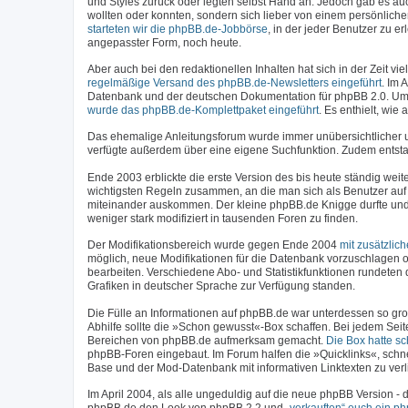
und Styles zurück oder legten selbst Hand an. Jedoch gab es a
wollten oder konnten, sondern sich lieber von einem persönlich
starteten wir die phpBB.de-Jobbörse
, in der jeder Benutzer zu 
angepasster Form, noch heute.
Aber auch bei den redaktionellen Inhalten hat sich in der Zeit 
regelmäßige Versand des phpBB.de-Newsletters eingeführt
. Im 
Datenbank und der deutschen Dokumentation für phpBB 2.0. Um
wurde das phpBB.de-Komplettpaket eingeführt
. Es enthielt, wi
Das ehemalige Anleitungsforum wurde immer unübersichtlicher
verfügte außerdem über eine eigene Suchfunktion. Zudem entstan
Ende 2003 erblickte die erste Version des bis heute ständig weit
wichtigsten Regeln zusammen, an die man sich als Benutzer auf 
miteinander auskommen. Der kleine phpBB.de Knigge durfte und 
weniger stark modifiziert in tausenden Foren zu finden.
Der Modifikationsbereich wurde gegen Ende 2004
mit zusätzlic
möglich, neue Modifikationen für die Datenbank vorzuschlagen o
bearbeiten. Verschiedene Abo- und Statistikfunktionen rundeten 
Grafiken in deutscher Sprache zur Verfügung standen.
Die Fülle an Informationen auf phpBB.de war unterdessen so gro
Abhilfe sollte die »Schon gewusst«-Box schaffen. Bei jedem Seit
Bereichen von phpBB.de aufmerksam gemacht.
Die Box hatte s
phpBB-Foren eingebaut. Im Forum halfen die »Quicklinks«, schn
Base und der Mod-Datenbank mit informativen Linktexten zu verl
Im April 2004, als alle ungeduldig auf die neue phpBB Version 