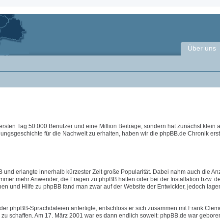
Über uns
ersten Tag 50.000 Benutzer und eine Million Beiträge, sondern hat zunächst klein
lungsgeschichte für die Nachwelt zu erhalten, haben wir die phpBB.de Chronik erste
 und erlangte innerhalb kürzester Zeit große Popularität. Dabei nahm auch die An
immer mehr Anwender, die Fragen zu phpBB hatten oder bei der Installation bzw. d
nen und Hilfe zu phpBB fand man zwar auf der Website der Entwickler, jedoch lage
der phpBB-Sprachdateien anfertigte, entschloss er sich zusammen mit Frank Clem
B zu schaffen. Am 17. März 2001 war es dann endlich soweit: phpBB.de war geboren