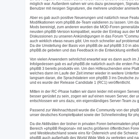
möglich war. Außerdem sahen wir uns dazu gezwungen, Signaturen
Benutzer mit riesigen Signaturen, die mehrere und/oder animier
Aber es gab auch positive Neuerungen und natürlich neue Feat
Modifikationen vom phpBB.de-Team validieren zu lassen. Um daz
Mods bereinigt, zum anderen wurden die MOD-Foren generalüberh
neusten phpBB-Version kompatibel, wurde der Eintrag aus der M
Diskussionen zu unseren Ankündigungen in das Forum "Communit
auch wirklich etwas neues gibt. Um noch schneller auf problema
Da die Umstellung der Basis von phpBB.de auf phpBB 3.0 in abs
phpBB.de gebeten und das Feedback in die Entwicklung einfließ
Von vielen Anwendern sehnlichst erwartet war es dann auch im J
Infolgedessen gab es auf phpBB.de natürlich auch die ersten Fr
phpBB 3 bereits produktiv ein. Um den Hilfesuchenden eine Plat
welches dann im Laufe der Zeit immer wieder in weitere Unterfo
langsam daran, die Sprachdateien von phpBB 3 ins Deutsche zu 
und es wurde der Release Candidate 1 (RC1) veröffentlicht.
Mitten in der RC-Phase hatten wir dann leider mit einigen Serv
besser gerüstet zu sein, zogen wir auf einen neuen Server, der
entschlossen wir uns dazu, ein eigenständiges Server-Team zu g
Passend zur Weihnachtszeit wurde die Community von der phpB
unser deutsches Komplettpaket sowie der Schnelleinstieg für ph
Da die Aktitiväten der bisher in privaten Foren beheimateten 
Bereich »phpBB Regional« mit sechs größeren öffentlichen Foren
und Westdeutschland sowie eins für Österreich und die Schweiz
phpBB auch außerhalb des World Wide Web zu vertreten und nahm