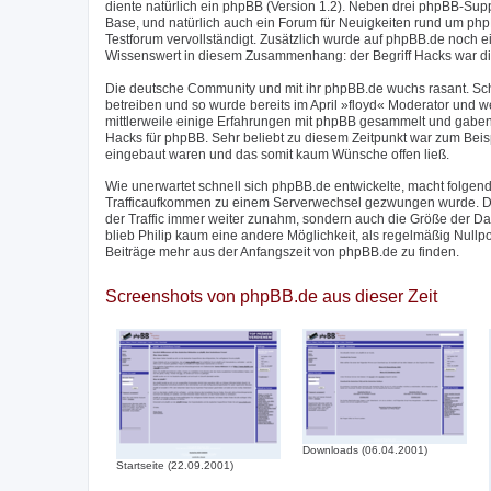
diente natürlich ein phpBB (Version 1.2). Neben drei phpBB-Su
Base, und natürlich auch ein Forum für Neuigkeiten rund um phpB
Testforum vervollständigt. Zusätzlich wurde auf phpBB.de noch 
Wissenswert in diesem Zusammenhang: der Begriff Hacks war di
Die deutsche Community und mit ihr phpBB.de wuchs rasant. Sc
betreiben und so wurde bereits im April »floyd« Moderator und w
mittlerweile einige Erfahrungen mit phpBB gesammelt und gaben
Hacks für phpBB. Sehr beliebt zu diesem Zeitpunkt war zum Beis
eingebaut waren und das somit kaum Wünsche offen ließ.
Wie unerwartet schnell sich phpBB.de entwickelte, macht folgend
Trafficaufkommen zu einem Serverwechsel gezwungen wurde. Der
der Traffic immer weiter zunahm, sondern auch die Größe der 
blieb Philip kaum eine andere Möglichkeit, als regelmäßig Nullp
Beiträge mehr aus der Anfangszeit von phpBB.de zu finden.
Screenshots von phpBB.de aus dieser Zeit
Downloads (06.04.2001)
Startseite (22.09.2001)