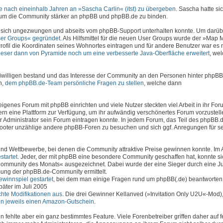
 nach eineinhalb Jahren an »Sascha Carlin« (itst) zu übergeben
. Sascha hatte sic
, um die Community stärker an phpBB und phpBB.de zu binden.
 sich ungezwungen und abseits vom phpBB-Support unterhalten konnte. Um darüb
er Groups« gegründet
. Als Hilfsmittel für die neuen User Groups wurde der »Map
rofil die Koordinaten seines Wohnortes eintragen und für andere Benutzer war es 
ieser dann von Pyramide noch um eine verbesserte Java-Oberfläche erweitert
, we
iwilligen bestand und das Interesse der Community an den Personen hinter phpBB
n,
dem phpBB.de-Team persönliche Fragen zu stellen
, welche dann
genes Forum mit phpBB einrichten und viele Nutzer steckten viel Arbeit in ihr Foru
n eine Plattform zur Verfügung, um ihr aufwändig verschönertes Forum vorzustell
er Administrator sein Forum eintragen konnte. In jedem Forum, das Teil des phpBB
 Footer unzählige andere phpBB-Foren zu besuchen und sich ggf. Anregungen für s
d Wettbewerbe, bei denen die Community attraktive Preise gewinnen konnte. Im 
tartet
. Jeder, der mit phpBB eine besondere Community geschaffen hat, konnte si
ommunity des Monats« ausgezeichnet. Dabei wurde der eine Sieger durch eine J
ung der phpBB.de-Community ermittelt.
winnspiel gestartet
, bei dem man einige Fragen rund um phpBB(.de) beantworten
äter im Juli 2005
chte Modifikationen aus
. Die drei Gewinner Kellanved (»Invitation Only U2U«-Mod
ten jeweils einen Amazon-Gutschein
.
fehlte aber ein ganz bestimmtes Feature. Viele Forenbetreiber griffen daher auf f