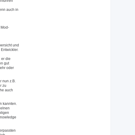
chführen
wenn auch in
n Mod-
bersicht und
Entwickler.
 er die
en gut
mehr oder
 nun z.B.
r zu
che auch
en kannten.
zelnen
hligen
 Knowledge
verpassten