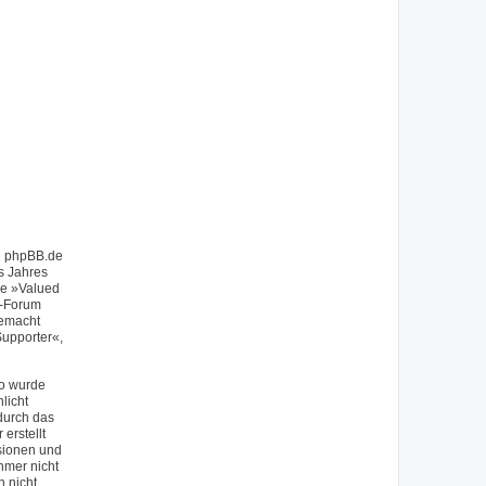
on phpBB.de
s Jahres
ie »Valued
f-Forum
gemacht
upporter«,
So wurde
licht
durch das
erstellt
sionen und
hmer nicht
h nicht