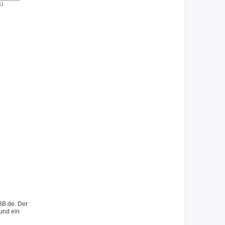
1)
BB.de. Der
 und ein