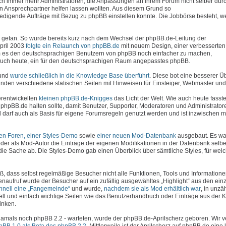
uch immer mehr Administratoren, die Anpassungen an ihrem Forum nicht selber dur
en Ansprechpartner helfen lassen wollten. Aus diesem Grund so
erledigende Aufträge mit Bezug zu phpBB einstellen konnte. Die Jobbörse besteht, 
viel getan. So wurde bereits kurz nach dem Wechsel der phpBB.de-Leitung der
April 2003
folgte ein Relaunch von phpBB.de
mit neuem Design, einer verbesserte
 es den deutschsprachigen Benutzern von phpBB noch einfacher zu machen,
e auch heute, ein für den deutschsprachigen Raum angepasstes phpBB.
 und
wurde schließlich in die Knowledge Base überführt
. Diese bot eine besserer Ü
den verschiedene statischen Seiten mit Hinweisen für Einsteiger, Webmaster und 
erentwickelten
kleinen phpBB.de-Knigges
das Licht der Welt. Wie auch heute fasste
phpBB.de halten sollte, damit Benutzer, Supporter, Moderatoren und Administrator
darf auch als Basis für eigene Forumsregeln genutzt werden und ist inzwischen 
hen Foren, einer Styles-Demo
sowie
einer neuen Mod-Datenbank
ausgebaut. Es war
der als Mod-Autor die Einträge der eigenen Modifikationen in der Datenbank selbe
die Sache ab. Die Styles-Demo gab einen Überblick über sämtliche Styles, für wel
ß, dass selbst regelmäßige Besucher nicht alle Funktionen, Tools und Information
enaufruf wurde der Besucher auf ein zufällig ausgewähltes „Highlight“ aus den ein
chnell eine „Fangemeinde“
und wurde,
nachdem sie als Mod erhältlich war
, in unzä
ell und einfach wichtige Seiten wie das Benutzerhandbuch oder Einträge aus der
inken.
- damals noch phpBB 2.2 - warteten, wurde der phpBB.de-Aprilscherz geboren. Wir 