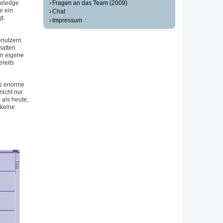
Fragen an das Team (2009)
owledge
e ein
Chat
t.
Impressum
enutzern
hatten
en eigene
reits
as enorme
icht nur
als heute,
 keine