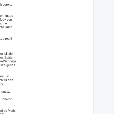
h bereits
er hinaus
 Mod« von
nun ein
lche auch
.de recht
m. Mit der
en. Später
.de-Webrings
ein eigenes
August
ch für den
ury
 musste
), Jonemo
ertige Mods