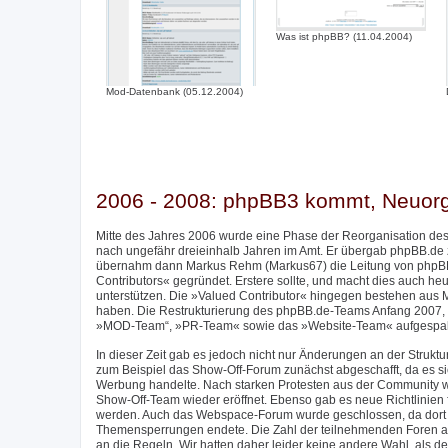
Was ist phpBB? (11.04.2004)
Mod-Datenbank (05.12.2004)
2006 - 2008: phpBB3 kommt, Neuor
Mitte des Jahres 2006 wurde eine Phase der Reorganisation des
nach ungefähr dreieinhalb Jahren im Amt. Er übergab phpBB.de
übernahm dann Markus Rehm (Markus67) die Leitung von phpBB
Contributors« gegründet. Erstere sollte, und macht dies auch h
unterstützen. Die »Valued Contributor« hingegen bestehen aus M
haben. Die Restrukturierung des phpBB.de-Teams Anfang 2007, 
»MOD-Team“, »PR-Team« sowie das »Website-Team« aufgespalte
In dieser Zeit gab es jedoch nicht nur Änderungen an der Stru
zum Beispiel das Show-Off-Forum zunächst abgeschafft, da es sic
Werbung handelte. Nach starken Protesten aus der Community w
Show-Off-Team wieder eröffnet. Ebenso gab es neue Richtlinien f
werden. Auch das Webspace-Forum wurde geschlossen, da dort im
Themensperrungen endete. Die Zahl der teilnehmenden Foren am 
an die Regeln. Wir hatten daher leider keine andere Wahl, als de