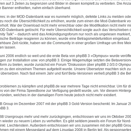
 auf 3 Zeilen zu begrenzen und Bilder in diesen komplett zu verbieten. Die Anza
te Banner enthielten, nahm einfach überhand.
ures: in der MOD-Datenbank war es nunmehr möglich, defekte Links zu melden ode
u noch die Übersichtlichkeit zu erhöhen, wurde zum einen die Mod-Datenbank vo
olt. War der Download nicht mehr erreichbar oder die Modifikation nicht mehr mi
OD-Datenbank gelöscht. Für mehr Übersichtlichkeit sorgte auch das Verschieben 
y Talk" – dadurch wird das Ankündigungsforum nur noch als ungelesen markiert
tische Beiträge reagieren zu können, wurde eine Betragsmeldefunktion eingebaut.
ehbare Zeit rückte, haben wir die Community in einer großen Umfrage um Ihre Me
en lassen.
uni 2006 endlich so weit und die erste Beta von phpBB 3 »Olympus« wurde veröffen
agen zur Installation usw. von phpBB 3. Einige Wagemutige setzten die Betaversio
tform zu bieten, wurde zunächst ein Forum "Diskussion über phpBB 2.0/3.0 Olympu
ren zu den einzelnen Themen aufgeteilt wurde. Unsere Übersetzer machten sich zu 
übersetzen. Nach fast einem Jahr und fünf Beta-Versionen verließ phpBB 3 die B
erproblemen zu kämpfen und phpBB.de war mehrere Tage nicht erreichbar. Um für di
 uns von der Firma Speedbone zur Verfügung gestellt wurde, um. Vor diesem Hinter
ründen, welches in der damaligen Form heute jedoch nicht mehr existiert.
B Group im Dezember 2007 mit der phpBB 3 Gold-Version beschenkt. Im Januar 20
pBB 3.
phpBB Usergroups mehr und mehr zurückgingen, entschlossen wir uns im Oktober 20
 wieder zu neuem Leben zu verhelfen. Es gibt seitdem jeweils ein Forum für Nord-,
 inkl. Liechtenstein. Außerdem entschlossen wir uns zusammen mit der phpBB Gro
en mit einem Messestand auf dem Linuxtag 2008 in Berlin teil. Als gesponsertes