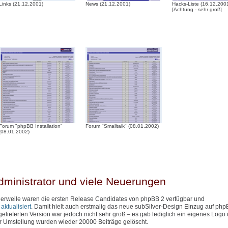
Links (21.12.2001)
News (21.12.2001)
Hacks-Liste (16.12.200
[Achtung - sehr groß]
Forum "phpBB Installation"
Forum "Smalltalk" (08.01.2002)
(08.01.2002)
dministrator und viele Neuerungen
ttlerweile waren die ersten Release Candidates von phpBB 2 verfügbar und
ktualisiert
. Damit hielt auch erstmalig das neue subSilver-Design Einzug auf php
lieferten Version war jedoch nicht sehr groß – es gab lediglich ein eigenes Logo
er Umstellung wurden wieder 20000 Beiträge gelöscht.