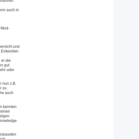
chführen
wenn auch in
n Mod-
bersicht und
Entwickler.
 er die
en gut
mehr oder
 nun z.B.
r zu
che auch
en kannten.
zelnen
hligen
 Knowledge
verpassten