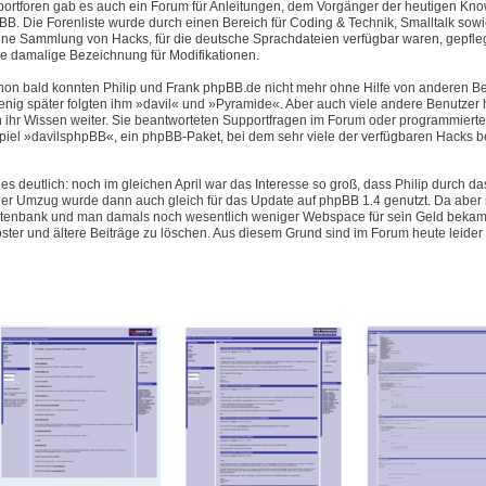
pportforen gab es auch ein Forum für Anleitungen, dem Vorgänger der heutigen Kn
B. Die Forenliste wurde durch einen Bereich für Coding & Technik, Smalltalk sowi
eine Sammlung von Hacks, für die deutsche Sprachdateien verfügbar waren, gepfleg
e damalige Bezeichnung für Modifikationen.
hon bald konnten Philip und Frank phpBB.de nicht mehr ohne Hilfe von anderen B
enig später folgten ihm »davil« und »Pyramide«. Aber auch viele andere Benutzer 
 ihr Wissen weiter. Sie beantworteten Supportfragen im Forum oder programmiert
piel »davilsphpBB«, ein phpBB-Paket, bei dem sehr viele der verfügbaren Hacks be
es deutlich: noch im gleichen April war das Interesse so groß, dass Philip durch d
 Umzug wurde dann auch gleich für das Update auf phpBB 1.4 genutzt. Da aber n
Datenbank und man damals noch wesentlich weniger Webspace für sein Geld bekam 
oster und ältere Beiträge zu löschen. Aus diesem Grund sind im Forum heute leider