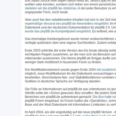
und Styles zurück oder legten selbst Hand an. Jedoch gab es a
wollten oder konnten, sondern sich lieber von einem persönlich
starteten wir die phpBB.de-Jobbörse
, in der jeder Benutzer zu 
angepasster Form, noch heute.
Aber auch bei den redaktionellen Inhalten hat sich in der Zeit 
regelmäßige Versand des phpBB.de-Newsletters eingeführt
. Im 
Datenbank und der deutschen Dokumentation für phpBB 2.0. Um
wurde das phpBB.de-Komplettpaket eingeführt
. Es enthielt, wi
Das ehemalige Anleitungsforum wurde immer unübersichtlicher
verfügte außerdem über eine eigene Suchfunktion. Zudem entstan
Ende 2003 erblickte die erste Version des bis heute ständig weit
wichtigsten Regeln zusammen, an die man sich als Benutzer auf 
miteinander auskommen. Der kleine phpBB.de Knigge durfte und 
weniger stark modifiziert in tausenden Foren zu finden.
Der Modifikationsbereich wurde gegen Ende 2004
mit zusätzlic
möglich, neue Modifikationen für die Datenbank vorzuschlagen o
bearbeiten. Verschiedene Abo- und Statistikfunktionen rundeten 
Grafiken in deutscher Sprache zur Verfügung standen.
Die Fülle an Informationen auf phpBB.de war unterdessen so gro
Abhilfe sollte die »Schon gewusst«-Box schaffen. Bei jedem Seit
Bereichen von phpBB.de aufmerksam gemacht.
Die Box hatte s
phpBB-Foren eingebaut. Im Forum halfen die »Quicklinks«, schn
Base und der Mod-Datenbank mit informativen Linktexten zu verl
Im April 2004, als alle ungeduldig auf die neue phpBB Version 