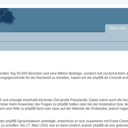
Über uns
ersten Tag 50.000 Benutzer und eine Million Beiträge, sondern hat zunächst klein
lungsgeschichte für die Nachwelt zu erhalten, haben wir die phpBB.de Chronik erste
 und erlangte innerhalb kürzester Zeit große Popularität. Dabei nahm auch die An
immer mehr Anwender, die Fragen zu phpBB hatten oder bei der Installation bzw. d
nen und Hilfe zu phpBB fand man zwar auf der Website der Entwickler, jedoch lage
der phpBB-Sprachdateien anfertigte, entschloss er sich zusammen mit Frank Clem
B zu schaffen. Am 17. März 2001 war es dann endlich soweit: phpBB.de war geboren