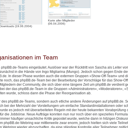
Karte aller Mitglieder
(06.04.2006)
Downloads (19.06.2004)
ganisationen im Team
 phpBB.de-Teams eingeläutet. Auslöser war der Rücktritt von Sascha als Leiter v
 zunächst in die Hände von Ingo Migliarina (Mungo). Jedoch schon gegen Ende de
.de. In dieser Phase wurden auch die externen Gruppen »Show-Off-Team« und d
eute noch, das phpBB.de-Team bei der Bearbeitung der Vorschläge für das Show-Of
itgliedern der Community, die sich über eine längere Zeit um phpBB.de verdient 
bei der das phpBB.de-Team in die Gruppen »Administratoren«, »Moderatoren«, »S
n wurde, schloss dann die Phase der Reorganisation ab.
ktur des phpBB.de-Teams, sondern auch etliche andere Änderungen auf phpBB.de. 
h bei der Mehrzahl der Vorstellungen um einfache Standardinstallationen oder sch
urde es jedoch mit überarbeiteten Regeln mit der heute bekannten Vorabprüfung 
ür die Jobbörse. Neue Aufträge konnten nun nur noch über ein spezielles Formular 
mer häufiger unsachliche Kritik gepostet wurde, welche dann in hitzigen Diskus
phpBB.de-Webring war mittlerweile zwar enorm, jedoch hielten sich viele Teilne
n Webring wieder abzuschaffen, da eine ständige Kontrolle aller Teilnehmer zeitlic