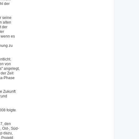
hl der
r seine
n alten
t der
der
, wenn es
inung zu
tlicht.
nen von
s" angelegt,
der Zeit
eta-Phase
e Zukunft
grund
08 folgte
07, den
 Ost-, Süd-
up dazu,
 Projekt