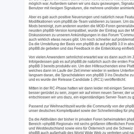
möglich war. Außerdem sahen wir uns dazu gezwungen, Signaturen
Benutzer mit riesigen Signaturen, die mehrere und/oder animier
Aber es gab auch positive Neuerungen und natürlich neue Feat
Modifikationen vom phpBB.de-Team validieren zu lassen. Um daz
Mods bereinigt, zum anderen wurden die MOD-Foren generalüberh
neusten phpBB-Version kompatibel, wurde der Eintrag aus der M
Diskussionen zu unseren Ankündigungen in das Forum "Communit
auch wirklich etwas neues gibt. Um noch schneller auf problema
Da die Umstellung der Basis von phpBB.de auf phpBB 3.0 in abs
phpBB.de gebeten und das Feedback in die Entwicklung einfließ
Von vielen Anwendern sehnlichst erwartet war es dann auch im J
Infolgedessen gab es auf phpBB.de natürlich auch die ersten Fr
phpBB 3 bereits produktiv ein. Um den Hilfesuchenden eine Plat
welches dann im Laufe der Zeit immer wieder in weitere Unterfo
langsam daran, die Sprachdateien von phpBB 3 ins Deutsche zu 
und es wurde der Release Candidate 1 (RC1) veröffentlicht.
Mitten in der RC-Phase hatten wir dann leider mit einigen Serv
besser gerüstet zu sein, zogen wir auf einen neuen Server, der
entschlossen wir uns dazu, ein eigenständiges Server-Team zu g
Passend zur Weihnachtszeit wurde die Community von der phpB
unser deutsches Komplettpaket sowie der Schnelleinstieg für ph
Da die Aktitiväten der bisher in privaten Foren beheimateten 
Bereich »phpBB Regional« mit sechs größeren öffentlichen Foren
und Westdeutschland sowie eins für Österreich und die Schweiz
phpBB auch außerhalb des World Wide Web zu vertreten und nahm