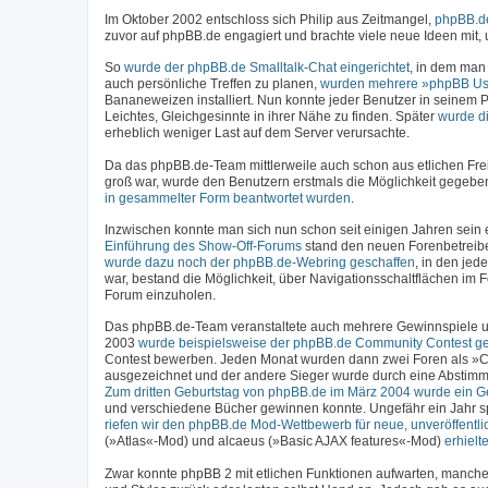
Im Oktober 2002 entschloss sich Philip aus Zeitmangel,
phpBB.de
zuvor auf phpBB.de engagiert und brachte viele neue Ideen mit
So
wurde der phpBB.de Smalltalk-Chat eingerichtet
, in dem man
auch persönliche Treffen zu planen,
wurden mehrere »phpBB Us
Bananeweizen installiert. Nun konnte jeder Benutzer in seinem P
Leichtes, Gleichgesinnte in ihrer Nähe zu finden. Später
wurde d
erheblich weniger Last auf dem Server verursachte.
Da das phpBB.de-Team mittlerweile auch schon aus etlichen Fre
groß war, wurde den Benutzern erstmals die Möglichkeit gegebe
in gesammelter Form beantwortet wurden
.
Inzwischen konnte man sich nun schon seit einigen Jahren sein ei
Einführung des Show-Off-Forums
stand den neuen Forenbetreiber
wurde dazu noch der phpBB.de-Webring geschaffen
, in den jed
war, bestand die Möglichkeit, über Navigationsschaltflächen im
Forum einzuholen.
Das phpBB.de-Team veranstaltete auch mehrere Gewinnspiele un
2003
wurde beispielsweise der phpBB.de Community Contest ges
Contest bewerben. Jeden Monat wurden dann zwei Foren als »C
ausgezeichnet und der andere Sieger wurde durch eine Abstimm
Zum dritten Geburtstag von phpBB.de im März 2004 wurde ein Ge
und verschiedene Bücher gewinnen konnte. Ungefähr ein Jahr sp
riefen wir den phpBB.de Mod-Wettbewerb für neue, unveröffentli
(»Atlas«-Mod) und alcaeus (»Basic AJAX features«-Mod)
erhiel
Zwar konnte phpBB 2 mit etlichen Funktionen aufwarten, manchen 