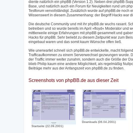
diente natürlich ein phpBB (Version 1.2). Neben drei phpBB-Su
Base, und natürlich auch ein Forum für Neuigkeiten rund um phpB
Testforum vervollständigt. Zusätzlich wurde auf phpBB.de noch 
Wissenswert in diesem Zusammenhang: der Begriff Hacks war di
Die deutsche Community und mit ihr phpBB.de wuchs rasant. Sc
betreiben und so wurde bereits im April »floyd« Moderator und w
mittlerweile einige Erfahrungen mit phpBB gesammelt und gaben
Hacks für phpBB. Sehr beliebt zu diesem Zeitpunkt war zum Beis
eingebaut waren und das somit kaum Wünsche offen ließ.
Wie unerwartet schnell sich phpBB.de entwickelte, macht folgend
Trafficaufkommen zu einem Serverwechsel gezwungen wurde. Der
der Traffic immer weiter zunahm, sondern auch die Größe der 
blieb Philip kaum eine andere Möglichkeit, als regelmäßig Nullp
Beiträge mehr aus der Anfangszeit von phpBB.de zu finden.
Screenshots von phpBB.de aus dieser Zeit
Downloads (06.04.2001)
Startseite (22.09.2001)