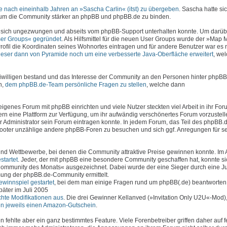
 nach eineinhalb Jahren an »Sascha Carlin« (itst) zu übergeben
. Sascha hatte sic
, um die Community stärker an phpBB und phpBB.de zu binden.
 sich ungezwungen und abseits vom phpBB-Support unterhalten konnte. Um darüb
er Groups« gegründet
. Als Hilfsmittel für die neuen User Groups wurde der »Map
rofil die Koordinaten seines Wohnortes eintragen und für andere Benutzer war es 
ieser dann von Pyramide noch um eine verbesserte Java-Oberfläche erweitert
, we
iwilligen bestand und das Interesse der Community an den Personen hinter phpBB
n,
dem phpBB.de-Team persönliche Fragen zu stellen
, welche dann
genes Forum mit phpBB einrichten und viele Nutzer steckten viel Arbeit in ihr Foru
n eine Plattform zur Verfügung, um ihr aufwändig verschönertes Forum vorzustell
er Administrator sein Forum eintragen konnte. In jedem Forum, das Teil des phpBB
 Footer unzählige andere phpBB-Foren zu besuchen und sich ggf. Anregungen für s
d Wettbewerbe, bei denen die Community attraktive Preise gewinnen konnte. Im 
tartet
. Jeder, der mit phpBB eine besondere Community geschaffen hat, konnte si
ommunity des Monats« ausgezeichnet. Dabei wurde der eine Sieger durch eine J
ung der phpBB.de-Community ermittelt.
winnspiel gestartet
, bei dem man einige Fragen rund um phpBB(.de) beantworten
äter im Juli 2005
chte Modifikationen aus
. Die drei Gewinner Kellanved (»Invitation Only U2U«-Mod
ten jeweils einen Amazon-Gutschein
.
fehlte aber ein ganz bestimmtes Feature. Viele Forenbetreiber griffen daher auf f