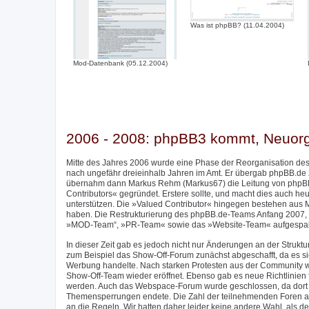
Was ist phpBB? (11.04.2004)
Mod-Datenbank (05.12.2004)
2006 - 2008: phpBB3 kommt, Neuor
Mitte des Jahres 2006 wurde eine Phase der Reorganisation des
nach ungefähr dreieinhalb Jahren im Amt. Er übergab phpBB.de
übernahm dann Markus Rehm (Markus67) die Leitung von phpBB
Contributors« gegründet. Erstere sollte, und macht dies auch h
unterstützen. Die »Valued Contributor« hingegen bestehen aus M
haben. Die Restrukturierung des phpBB.de-Teams Anfang 2007, 
»MOD-Team“, »PR-Team« sowie das »Website-Team« aufgespalte
In dieser Zeit gab es jedoch nicht nur Änderungen an der Stru
zum Beispiel das Show-Off-Forum zunächst abgeschafft, da es sic
Werbung handelte. Nach starken Protesten aus der Community w
Show-Off-Team wieder eröffnet. Ebenso gab es neue Richtlinien f
werden. Auch das Webspace-Forum wurde geschlossen, da dort im
Themensperrungen endete. Die Zahl der teilnehmenden Foren am 
an die Regeln. Wir hatten daher leider keine andere Wahl, als de