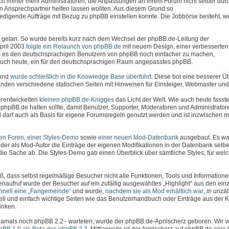
uch immer mehr Administratoren, die Anpassungen an ihrem Forum nicht selber dur
en Ansprechpartner helfen lassen wollten. Aus diesem Grund so
erledigende Aufträge mit Bezug zu phpBB einstellen konnte. Die Jobbörse besteht, 
viel getan. So wurde bereits kurz nach dem Wechsel der phpBB.de-Leitung der
April 2003
folgte ein Relaunch von phpBB.de
mit neuem Design, einer verbesserte
 es den deutschsprachigen Benutzern von phpBB noch einfacher zu machen,
e auch heute, ein für den deutschsprachigen Raum angepasstes phpBB.
 und
wurde schließlich in die Knowledge Base überführt
. Diese bot eine besserer Ü
den verschiedene statischen Seiten mit Hinweisen für Einsteiger, Webmaster und 
erentwickelten
kleinen phpBB.de-Knigges
das Licht der Welt. Wie auch heute fasste
phpBB.de halten sollte, damit Benutzer, Supporter, Moderatoren und Administrator
darf auch als Basis für eigene Forumsregeln genutzt werden und ist inzwischen 
hen Foren, einer Styles-Demo
sowie
einer neuen Mod-Datenbank
ausgebaut. Es war
der als Mod-Autor die Einträge der eigenen Modifikationen in der Datenbank selbe
die Sache ab. Die Styles-Demo gab einen Überblick über sämtliche Styles, für wel
ß, dass selbst regelmäßige Besucher nicht alle Funktionen, Tools und Information
enaufruf wurde der Besucher auf ein zufällig ausgewähltes „Highlight“ aus den ein
chnell eine „Fangemeinde“
und wurde,
nachdem sie als Mod erhältlich war
, in unzä
ell und einfach wichtige Seiten wie das Benutzerhandbuch oder Einträge aus der
inken.
- damals noch phpBB 2.2 - warteten, wurde der phpBB.de-Aprilscherz geboren. Wir 