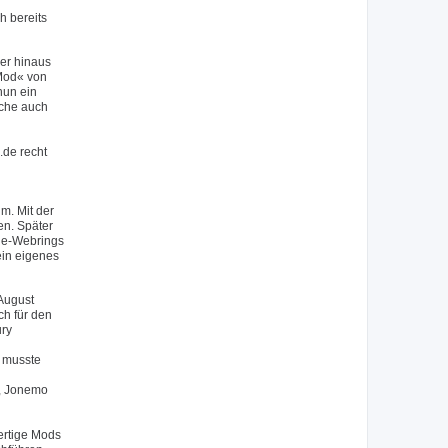
h bereits
er hinaus
 Mod« von
nun ein
lche auch
.de recht
m. Mit der
en. Später
.de-Webrings
ein eigenes
August
ch für den
ury
 musste
), Jonemo
ertige Mods