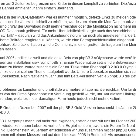
 auf 3 Zeilen zu begrenzen und Bilder in diesen komplett zu verbieten. Die Anza
te Banner enthielten, nahm einfach überhand.
ures: in der MOD-Datenbank war es nunmehr möglich, defekte Links zu melden ode
u noch die Übersichtlichkeit zu erhöhen, wurde zum einen die Mod-Datenbank vo
olt. War der Download nicht mehr erreichbar oder die Modifikation nicht mehr mi
OD-Datenbank gelöscht. Für mehr Übersichtlichkeit sorgte auch das Verschieben 
y Talk" – dadurch wird das Ankündigungsforum nur noch als ungelesen markiert
tische Beiträge reagieren zu können, wurde eine Betragsmeldefunktion eingebaut.
ehbare Zeit rückte, haben wir die Community in einer großen Umfrage um Ihre Me
en lassen.
uni 2006 endlich so weit und die erste Beta von phpBB 3 »Olympus« wurde veröffen
agen zur Installation usw. von phpBB 3. Einige Wagemutige setzten die Betaversio
tform zu bieten, wurde zunächst ein Forum "Diskussion über phpBB 2.0/3.0 Olympu
ren zu den einzelnen Themen aufgeteilt wurde. Unsere Übersetzer machten sich zu 
übersetzen. Nach fast einem Jahr und fünf Beta-Versionen verließ phpBB 3 die B
erproblemen zu kämpfen und phpBB.de war mehrere Tage nicht erreichbar. Um für di
 uns von der Firma Speedbone zur Verfügung gestellt wurde, um. Vor diesem Hinter
ründen, welches in der damaligen Form heute jedoch nicht mehr existiert.
B Group im Dezember 2007 mit der phpBB 3 Gold-Version beschenkt. Im Januar 20
pBB 3.
phpBB Usergroups mehr und mehr zurückgingen, entschlossen wir uns im Oktober 20
 wieder zu neuem Leben zu verhelfen. Es gibt seitdem jeweils ein Forum für Nord-,
 inkl. Liechtenstein. Außerdem entschlossen wir uns zusammen mit der phpBB Gro
en mit einem Messestand auf dem Linuxtag 2008 in Berlin teil. Als gesponsertes