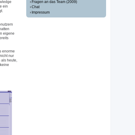
Fragen an das Team (2009)
owledge
e ein
Chat
t.
Impressum
enutzern
hatten
en eigene
reits
as enorme
icht nur
als heute,
 keine