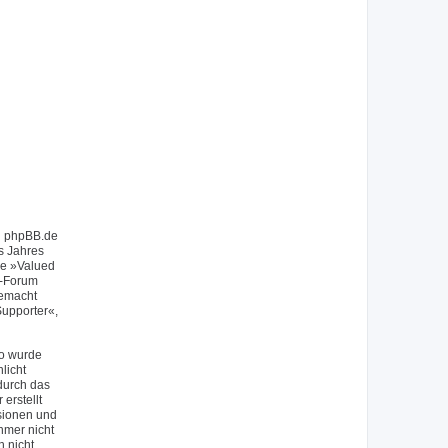
on phpBB.de
s Jahres
ie »Valued
f-Forum
gemacht
upporter«,
So wurde
licht
durch das
erstellt
sionen und
hmer nicht
h nicht