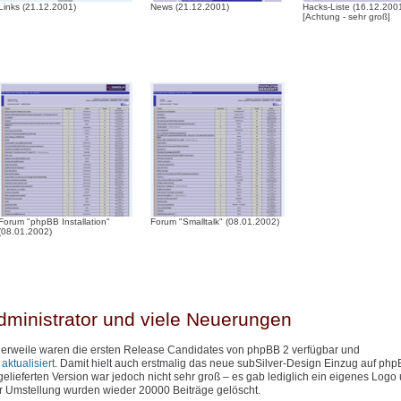
Links (21.12.2001)
News (21.12.2001)
Hacks-Liste (16.12.200
[Achtung - sehr groß]
Forum "phpBB Installation"
Forum "Smalltalk" (08.01.2002)
(08.01.2002)
dministrator und viele Neuerungen
ttlerweile waren die ersten Release Candidates von phpBB 2 verfügbar und
ktualisiert
. Damit hielt auch erstmalig das neue subSilver-Design Einzug auf php
lieferten Version war jedoch nicht sehr groß – es gab lediglich ein eigenes Logo
er Umstellung wurden wieder 20000 Beiträge gelöscht.