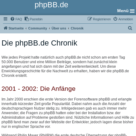
phpBB.de
Menü
FAQ
Pastebin
Registrieren
Anmelden
S
Startseite
Community
Über uns
Chronik
u
Die phpBB.de Chronik
c
h
e
Wie jedes Projekt hatte natürlich auch phpBB.de nicht schon am ersten Tag
50.000 Benutzer und eine Million Beiträge, sondern hat zunächst klein
angefangen und hat sich dann mit der Zeit weiterentwickelt. Um diese
Enwicklungsgeschichte für die Nachwelt zu erhalten, haben wir die phpBB.de
Chronik erstellt.
2001 - 2002: Die Anfänge
Im Jahr 2000 erschien die erste Version der Forensoftware phpBB und erlangte
innerhalb kürzester Zeit große Popularität. Dabei nahm auch die Anzahl der
deutschsprachigen Nutzer stetig zu. Infolgedessen gab es auch immer mehr
Anwender, die Fragen zu phpBB hatten oder bei der Installation bzw. der
Administration auf Probleme gestoßen sind. Nützliche Informationen und Hilfe zu
phpBB fand man zwar auf der Website der Entwickler, jedoch lagen diese bisher
nur in englischer Sprache vor.
Während Philip Mayer (PhilRM) die erste deutsche Übersetzung der phpBB-