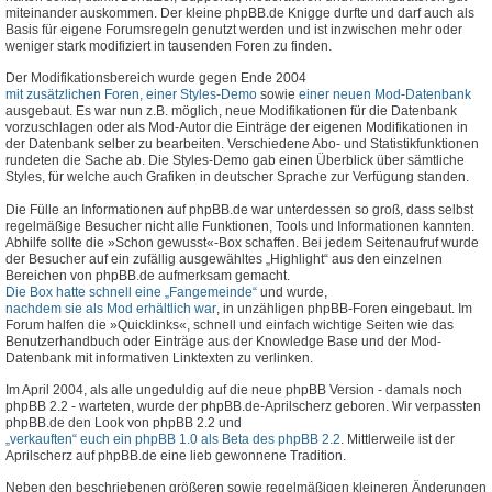
miteinander auskommen. Der kleine phpBB.de Knigge durfte und darf auch als
Basis für eigene Forumsregeln genutzt werden und ist inzwischen mehr oder
weniger stark modifiziert in tausenden Foren zu finden.
Der Modifikationsbereich wurde gegen Ende 2004
mit zusätzlichen Foren, einer Styles-Demo
sowie
einer neuen Mod-Datenbank
ausgebaut. Es war nun z.B. möglich, neue Modifikationen für die Datenbank
vorzuschlagen oder als Mod-Autor die Einträge der eigenen Modifikationen in
der Datenbank selber zu bearbeiten. Verschiedene Abo- und Statistikfunktionen
rundeten die Sache ab. Die Styles-Demo gab einen Überblick über sämtliche
Styles, für welche auch Grafiken in deutscher Sprache zur Verfügung standen.
Die Fülle an Informationen auf phpBB.de war unterdessen so groß, dass selbst
regelmäßige Besucher nicht alle Funktionen, Tools und Informationen kannten.
Abhilfe sollte die »Schon gewusst«-Box schaffen. Bei jedem Seitenaufruf wurde
der Besucher auf ein zufällig ausgewähltes „Highlight“ aus den einzelnen
Bereichen von phpBB.de aufmerksam gemacht.
Die Box hatte schnell eine „Fangemeinde“
und wurde,
nachdem sie als Mod erhältlich war
, in unzähligen phpBB-Foren eingebaut. Im
Forum halfen die »Quicklinks«, schnell und einfach wichtige Seiten wie das
Benutzerhandbuch oder Einträge aus der Knowledge Base und der Mod-
Datenbank mit informativen Linktexten zu verlinken.
Im April 2004, als alle ungeduldig auf die neue phpBB Version - damals noch
phpBB 2.2 - warteten, wurde der phpBB.de-Aprilscherz geboren. Wir verpassten
phpBB.de den Look von phpBB 2.2 und
„verkauften“ euch ein phpBB 1.0 als Beta des phpBB 2.2
. Mittlerweile ist der
Aprilscherz auf phpBB.de eine lieb gewonnene Tradition.
Neben den beschriebenen größeren sowie regelmäßigen kleineren Änderungen