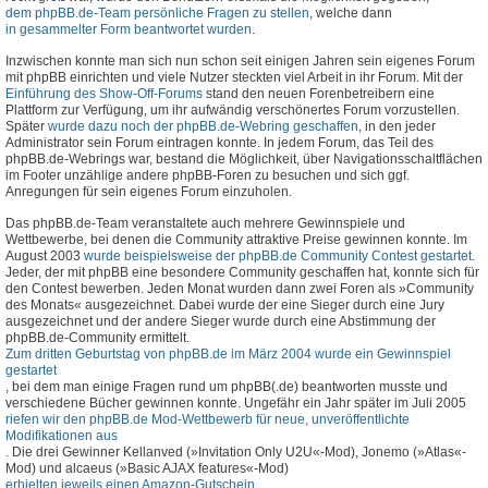
dem phpBB.de-Team persönliche Fragen zu stellen
, welche dann
in gesammelter Form beantwortet wurden
.
Inzwischen konnte man sich nun schon seit einigen Jahren sein eigenes Forum
mit phpBB einrichten und viele Nutzer steckten viel Arbeit in ihr Forum. Mit der
Einführung des Show-Off-Forums
stand den neuen Forenbetreibern eine
Plattform zur Verfügung, um ihr aufwändig verschönertes Forum vorzustellen.
Später
wurde dazu noch der phpBB.de-Webring geschaffen
, in den jeder
Administrator sein Forum eintragen konnte. In jedem Forum, das Teil des
phpBB.de-Webrings war, bestand die Möglichkeit, über Navigationsschaltflächen
im Footer unzählige andere phpBB-Foren zu besuchen und sich ggf.
Anregungen für sein eigenes Forum einzuholen.
Das phpBB.de-Team veranstaltete auch mehrere Gewinnspiele und
Wettbewerbe, bei denen die Community attraktive Preise gewinnen konnte. Im
August 2003
wurde beispielsweise der phpBB.de Community Contest gestartet
.
Jeder, der mit phpBB eine besondere Community geschaffen hat, konnte sich für
den Contest bewerben. Jeden Monat wurden dann zwei Foren als »Community
des Monats« ausgezeichnet. Dabei wurde der eine Sieger durch eine Jury
ausgezeichnet und der andere Sieger wurde durch eine Abstimmung der
phpBB.de-Community ermittelt.
Zum dritten Geburtstag von phpBB.de im März 2004 wurde ein Gewinnspiel
gestartet
, bei dem man einige Fragen rund um phpBB(.de) beantworten musste und
verschiedene Bücher gewinnen konnte. Ungefähr ein Jahr später im Juli 2005
riefen wir den phpBB.de Mod-Wettbewerb für neue, unveröffentlichte
Modifikationen aus
. Die drei Gewinner Kellanved (»Invitation Only U2U«-Mod), Jonemo (»Atlas«-
Mod) und alcaeus (»Basic AJAX features«-Mod)
erhielten jeweils einen Amazon-Gutschein
.