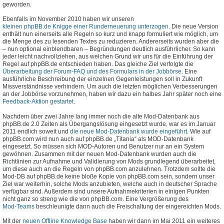
geworden.
Ebenfalls im November 2010 haben wir unseren
kleinen phpBB.de Knigge einer Runderneuerung unterzogen
. Die neue Version
enthält nun einerseits alle Regeln so kurz und knapp formuliert wie möglich, um
die Menge des zu lesenden Textes zu reduzieren. Andererseits wurden aber die
– nun optional einblendbaren – Begründungen deutlich ausführlicher. So kann
jeder leicht nachvollziehen, aus welchen Grund wir uns für die Einführung der
Regel auf phpBB.de entschieden haben. Das gleiche Ziel verfolgte die
Überarbeitung der Forum-FAQ und des Formulars in der Jobbörse
. Eine
ausführliche Beschreibung der einzelnen Gegenleistungen soll in Zukunft
Missverständnisse verhindern. Um auch die letzten möglichen Verbesserungen
an der Jobbörse vorzunehmen, haben wir dazu ein halbes Jahr später noch eine
Feedback-Aktion gestartet
.
Nachdem über zwei Jahre lang immer noch die alte Mod-Datenbank aus
phpBB.de 2.0 Zeiten als Übergangslösung eingesetzt wurde, war es im Januar
2011 endlich soweit und
die neue Mod-Datenbank wurde eingeführt
. Wie auf
phpBB.com wird nun auch auf phpBB.de „Titania“ als MOD-Datenbank
eingesetzt. So müssen sich MOD-Autoren und Benutzer nur an ein System
gewöhnen. Zusammen mit der neuen Mod-Datenbank wurden auch die
Richtlinien zur Aufnahme und Validierung von Mods grundlegend überarbeitet,
um diese auch an die Regeln von phpBB.com anzulehnen. Trotzdem sollte die
Mod-DB auf phpBB.de keine bloße Kopie von phpBB.com sein, sondern unser
Ziel war weiterhin, solche Mods anzubieten, welche auch in deutscher Sprache
verfügbar sind. Außerdem sind unsere Aufnahmekriterien in einigen Punkten
nicht ganz so streng wie die von phpBB.com. Eine Vergrößerung des
Mod-Teams
beschleunigte dann auch die Freischaltung der eingereichten Mods.
Mit der
neuen Offline Knowledge Base
haben wir dann im Mai 2011 ein weiteres