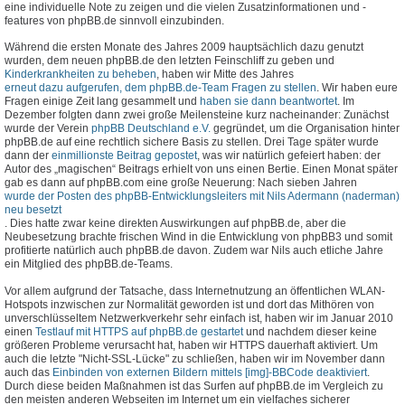
eine individuelle Note zu zeigen und die vielen Zusatzinformationen und -
features von phpBB.de sinnvoll einzubinden.
Während die ersten Monate des Jahres 2009 hauptsächlich dazu genutzt
wurden, dem neuen phpBB.de den letzten Feinschliff zu geben und
Kinderkrankheiten zu beheben
, haben wir Mitte des Jahres
erneut dazu aufgerufen, dem phpBB.de-Team Fragen zu stellen
. Wir haben eure
Fragen einige Zeit lang gesammelt und
haben sie dann beantwortet
. Im
Dezember folgten dann zwei große Meilensteine kurz nacheinander: Zunächst
wurde der Verein
phpBB Deutschland e.V.
gegründet, um die Organisation hinter
phpBB.de auf eine rechtlich sichere Basis zu stellen. Drei Tage später wurde
dann der
einmillionste Beitrag gepostet
, was wir natürlich gefeiert haben: der
Autor des „magischen“ Beitrags erhielt von uns einen Bertie. Einen Monat später
gab es dann auf phpBB.com eine große Neuerung: Nach sieben Jahren
wurde der Posten des phpBB-Entwicklungsleiters mit Nils Adermann (naderman)
neu besetzt
. Dies hatte zwar keine direkten Auswirkungen auf phpBB.de, aber die
Neubesetzung brachte frischen Wind in die Entwicklung von phpBB3 und somit
profitierte natürlich auch phpBB.de davon. Zudem war Nils auch etliche Jahre
ein Mitglied des phpBB.de-Teams.
Vor allem aufgrund der Tatsache, dass Internetnutzung an öffentlichen WLAN-
Hotspots inzwischen zur Normalität geworden ist und dort das Mithören von
unverschlüsseltem Netzwerkverkehr sehr einfach ist, haben wir im Januar 2010
einen
Testlauf mit HTTPS auf phpBB.de gestartet
und nachdem dieser keine
größeren Probleme verursacht hat, haben wir HTTPS dauerhaft aktiviert. Um
auch die letzte "Nicht-SSL-Lücke" zu schließen, haben wir im November dann
auch das
Einbinden von externen Bildern mittels [img]-BBCode deaktiviert
.
Durch diese beiden Maßnahmen ist das Surfen auf phpBB.de im Vergleich zu
den meisten anderen Webseiten im Internet um ein vielfaches sicherer