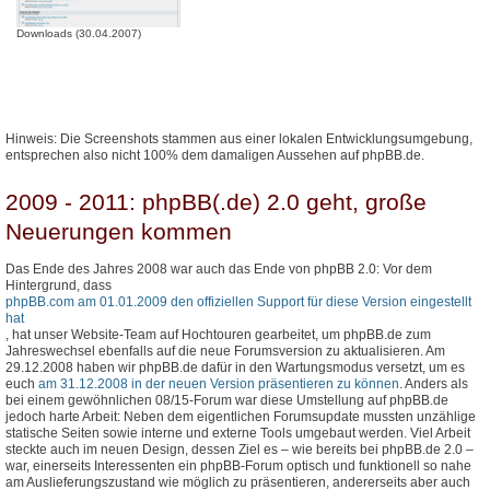
Downloads (30.04.2007)
Hinweis: Die Screenshots stammen aus einer lokalen Entwicklungsumgebung,
entsprechen also nicht 100% dem damaligen Aussehen auf phpBB.de.
2009 - 2011: phpBB(.de) 2.0 geht, große
Neuerungen kommen
Das Ende des Jahres 2008 war auch das Ende von phpBB 2.0: Vor dem
Hintergrund, dass
phpBB.com am 01.01.2009 den offiziellen Support für diese Version eingestellt
hat
, hat unser Website-Team auf Hochtouren gearbeitet, um phpBB.de zum
Jahreswechsel ebenfalls auf die neue Forumsversion zu aktualisieren. Am
29.12.2008 haben wir phpBB.de dafür in den Wartungsmodus versetzt, um es
euch
am 31.12.2008 in der neuen Version präsentieren zu können
. Anders als
bei einem gewöhnlichen 08/15-Forum war diese Umstellung auf phpBB.de
jedoch harte Arbeit: Neben dem eigentlichen Forumsupdate mussten unzählige
statische Seiten sowie interne und externe Tools umgebaut werden. Viel Arbeit
steckte auch im neuen Design, dessen Ziel es – wie bereits bei phpBB.de 2.0 –
war, einerseits Interessenten ein phpBB-Forum optisch und funktionell so nahe
am Auslieferungszustand wie möglich zu präsentieren, andererseits aber auch