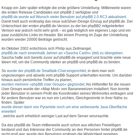
Knapp ein Jahr später erfolgte die erste größere Umstellung. Mittlerweile waren
die ersten Release Candidates von phpBB 2 verfügbar und
phpBB.de wurde auf Wunsch vieler Benutzer auf phpBB 2.0 RC3 aktualisiert
.
Damit hielt auch erstmalig das neue subSilver-Design Einzug auf phpBB.de. Der
Unterschied der ersten phpBB.de-Version zu der bei phpBB2 mitgelieferten
Version war jedoch nicht sehr groß – es gab lediglich ein eigenes Logo und ein
paar zusätzliche Links im Header. Bei einem Pruning im Zuge der Umstellung
wurden wieder 20000 Beiträge gelöscht.
Im Oktober 2002 entschloss sich Philip aus Zeitmangel,
phpBB.de nach eineinhalb Jahren an »Sascha Carlin« (itst) zu übergeben
.
Sascha hatte sich bereits zuvor auf phpBB.de engagiert und brachte viele neue
Ideen mit, um die Community stärker an phpBB und phpBB.de zu binden.
So
wurde der phpBB.de Smalltalk-Chat eingerichtet
, in dem man sich
ungezwungen und abseits vom phpBB-Support unterhalten konnte. Um darüber
hinaus auch persönliche Treffen zu planen,
wurden mehrere »phpBB User Groups« gegründet
. Als Hilfsmittel für die neuen
User Groups wurde der »Map Mod« von Bananeweizen installiert. Nun konnte
jeder Benutzer in seinem Profil die Koordinaten seines Wohnortes eintragen und
für andere Benutzer war es nun ein Leichtes, Gleichgesinnte in ihrer Nähe zu
finden. Später
wurde dieser dann von Pyramide noch um eine verbesserte Java-Oberfläche
erweitert
, welche auch erheblich weniger Last auf dem Server verursachte.
Da das phpBB.de-Team mittlerweile auch schon aus etlichen Freiwilligen
bestand und das Interesse der Community an den Personen hinter phpBB.de
recht groß war, wurde den Benutzern erstmals die Möglichkeit gegeben,