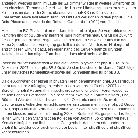
angelegt, welches dann im Laufe der Zeit immer wieder in weitere Unterforen zu
den einzelnen Themen aufgeteilt wurde. Unsere Übersetzer machten sich zu der
Zeit langsam daran, die Sprachdateien von phpBB 3 ins Deutsche zu
übersetzen. Nach fast einem Jahr und fünf Beta-Versionen verließ phpBB 3 die
Beta-Phase und es wurde der Release Candidate 1 (RC1) veröffentlicht.
Mitten in der RC-Phase hatten wir dann leider mit einigen Serverproblemen zu
kämpfen und phpBB.de war mehrere Tage nicht erreichbar. Um für die Zukunft
besser gerüstet zu sein, zogen wir auf einen neuen Server, der uns von der
Firma Speedbone zur Verfügung gestellt wurde, um. Vor diesem Hintergrund
entschlossen wir uns dazu, ein eigenständiges Server-Team zu gründen,
welches in der damaligen Form heute jedoch nicht mehr existiert.
Passend zur Weihnachtszeit wurde die Community von der phpBB Group im
Dezember 2007 mit der phpBB 3 Gold-Version beschenkt. Im Januar 2008 folgte
unser deutsches Komplettpaket sowie der Schnelleinstieg für phpBB 3.
Da die Aktitiväten der bisher in privaten Foren beheimateten phpBB Usergroups
mehr und mehr zurückgingen, entschlossen wir uns im Oktober 2007, den
Bereich »phpBB Regional« mit sechs größeren öffentlichen Foren wieder zu
neuem Leben zu verhelfen. Es gibt seitdem jeweils ein Forum für Nord-, Ost-,
Süd- und Westdeutschland sowie eins für Österreich und die Schweiz inkl.
Liechtenstein. Außerdem entschlossen wir uns zusammen mit der phpBB Group
dazu, phpBB auch außerhalb des World Wide Web zu vertreten und nahmen mit
einem Messestand auf dem Linuxtag 2008 in Berlin teil. Als gesponsertes Projekt
teilten wir uns den Stand mit den Kollegen von Joomla. So konnten wir neue
Kontakte knüpfen und ihr hattet die Gelegenheit, den einen oder anderen
phpBB-Entwickler oder auch einige der Leute hinter phpBB.de und phpBB.com
kennenzulernen.