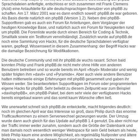
Sprachdateien anfertigte, entschloss er sich zusammen mit Frank Clemens
(Acid) eine Anlaufstelle für alle deutschsprachigen Benutzer von phpBB zu
schaffen. Am 17. März 2001 war es dann endlich soweit: phpBB.de war geboren.
Als Basis diente natürlich ein phpBB (Version 1.2). Neben drei phpBB-
Supportforen gab es auch ein Forum für Anleitungen, dem Vorgänger der
heutigen Knowledge Base, und natürlich auch ein Forum für Neuigkeiten rund
um phpBB. Die Forenliste wurde durch einen Bereich für Coding & Technik,
Smalltalk sowie ein Testforum vervollständigt. Zusätzlich wurde auf phpBB.de
noch eine Sammlung von Hacks, für die deutsche Sprachdateien verfügbar
waren, gepflegt. Wissenswert in diesem Zusammenhang: der Begriff Hacks war
die damalige Bezeichnung für Modifikationen.
Die deutsche Community und mit ihr phpBB.de wuchs rasant. Schon bald
konnten Philip und Frank phpBB.de nicht mehr ohne Hilfe von anderen
Benutzern betreiben und so wurde bereits im April »floyd« Moderator und wenig
später folgten ihm »davil« und »Pyramide«. Aber auch viele andere Benutzer
hatten mittlerweile einige Erfahrungen mit phpBB gesammelt und gaben ihr
Wissen weiter. Sie beantworteten Supportfragen im Forum oder programmierten
eigene Hacks für phpBB. Sehr beliebt zu diesem Zeitpunkt war zum Beispiel
»davilsphpBB«, ein phpBB-Paket, bei dem sehr viele der verfügbaren Hacks
bereits eingebaut waren und das somit kaum Wünsche offen ließ.
Wie unerwartet schnell sich phpBB.de entwickelte, macht folgendes deutlich:
noch im gleichen April war das Interesse so groß, dass Philip durch das enorme
Trafficaufkommen zu einem Serverwechsel gezwungen wurde. Der Umzug
wurde dann auch gleich für das Update auf phpBB 1.4 genutzt. Da aber nicht nur
der Traffic immer weiter zunahm, sondern auch die Größe der Datenbank und
man damals noch wesentlich weniger Webspace für sein Geld bekam als heute,
blieb Philip kaum eine andere Möglichkeit, als regelmäßig Nullposter und ältere
Beiträge zu löschen. Aus diesem Grund sind im Forum heute leider keine