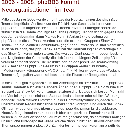
2006 - 2008: phpBB3 kommt,
Neuorganisationen im Team
Mitte des Jahres 2006 wurde eine Phase der Reorganisation des phpBB.de-
Teams eingeläutet. Auslöser war der Rücktritt von Sascha als Leiter von
phpBB.de nach ungefähr dreieinhalb Jahren im Amt. Er übergab phpBB.de
zunächst in die Hände von Ingo Migliarina (Mungo). Jedoch schon gegen Ende
des Jahres übernahm dann Markus Rehm (Markus67) die Leitung von
phpBB.de. In dieser Phase wurden auch die externen Gruppen »Show-Off-
Team« und die »Valued Contributors« gegründet. Erstere sollte, und macht dies
auch heute noch, das phpBB.de-Team bei der Bearbeitung der Vorschläge für
das Show-Off-Forum unterstützen. Die »Valued Contributor« hingegen bestehen
aus Mitgliedern der Community, die sich über eine längere Zeit um phpBB.de
verdient gemacht haben. Die Restrukturierung des phpBB.de-Teams Anfang
2007, bei der das phpBB.de-Team in die Gruppen »Administratoren«,
»Moderatoren«, »Supporter«, »MOD-Team“, »PR-Team« sowie das »Website-
Team« aufgespalten wurde, schloss dann die Phase der Reorganisation ab.
In dieser Zeit gab es jedoch nicht nur Änderungen an der Struktur des phpBB.de-
Teams, sondern auch etliche andere Änderungen auf phpBB.de. So wurde zum
Beispiel das Show-Off-Forum zunächst abgeschafft, da es sich bei der Mehrzahl
der Vorstellungen um einfache Standardinstallationen oder schlicht Werbung
handelte. Nach starken Protesten aus der Community wurde es jedoch mit
überarbeiteten Regeln mit der heute bekannten Vorabprüfung durch das Show-
Off-Team wieder eröffnet. Ebenso gab es neue Richtlinien für die Jobbörse.
Neue Aufträge konnten nun nur noch über ein spezielles Formular erstellt
werden. Auch das Webspace-Forum wurde geschlossen, da dort immer häufiger
unsachliche Kritik gepostet wurde, welche dann in hitzigen Diskussionen und
Themensperrungen endete. Die Zahl der teilnehmenden Foren am phpBB.de-