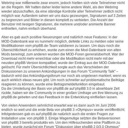
Webring war mittlerweile zwar enorm, jedoch hielten sich viele Teilnehmer nicht
an die Regeln. Wir hatten daher leider keine andere Wahl, als den Webring
wieder abzuschaffen, da eine ständige Kontrolle aller Teilnehmer zeitlich nicht
möglich war. Außerdem sahen wir uns dazu gezwungen, Signaturen auf 3 Zeilen
zu begrenzen und Bilder in diesen komplett zu verbieten. Die Anzahl der
Benutzer mit riesigen Signaturen, die mehrere und/oder animierte Banner
enthielten, nahm einfach überhand.
Aber es gab auch positive Neuerungen und natürlich neue Features: in der
MOD-Datenbank war es nunmehr möglich, defekte Links zu melden oder seine
Modifikationen vom phpBB.de-Team validieren zu lassen. Um dazu noch die
Übersichtlichkeit zu erhöhen, wurde zum einen die Mod-Datenbank von alten
Mods bereinigt, zum anderen wurden die MOD-Foren generalüberholt. War der
Download nicht mehr erreichbar oder die Modifikation nicht mehr mit der
neusten phpBB-Version kompatibel, wurde der Eintrag aus der MOD-Datenbank
gelöscht. Für mehr Übersichtlichkeit sorgte auch das Verschieben der
Diskussionen zu unseren Ankündigungen in das Forum "Community Talk" –
dadurch wird das Ankündigungsforum nur noch als ungelesen markiert, wenn es
auch wirklich etwas neues gibt. Um noch schneller auf problematische Beiträge
reagieren zu können, wurde eine Betragsmeldefunktion eingebaut.
Da die Umstellung der Basis von phpBB.de auf phpBB 3.0 in absehbare Zeit
rückte, haben wir die Community in einer großen Umfrage um Ihre Meinung zu
phpBB.de gebeten und das Feedback in die Entwicklung einfließen lassen.
Von vielen Anwendern sehnlichst erwartet war es dann auch im Juni 2006
endlich so weit und die erste Beta von phpBB 3 »Olympus« wurde veröffentlicht.
Infolgedessen gab es auf phpBB.de natürlich auch die ersten Fragen zur
Installation usw. von phpBB 3. Einige Wagemutige setzten die Betaversionen
von phpBB 3 bereits produktiv ein. Um den Hilfesuchenden eine Plattform zu
bieten, wurde zunächst ein Forum "Diskussion über phpBB 2.0/3.0 Olympus"