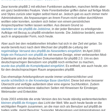
Zwar konnte phpBB 2 mit etlichen Funktionen aufwarten, manchen fehlte aber
ein ganz bestimmtes Feature. Viele Forenbetreiber griffen daher auf fertige Mods
und Styles zurück oder legten selbst Hand an. Jedoch gab es auch immer mehr
Administratoren, die Anpassungen an ihrem Forum nicht selber durchführen
wollten oder konnten, sondern sich lieber von einem persönlichen
Ansprechpartner helfen lassen wollten. Aus diesem Grund so
starteten wir die phpBB.de-Jobbörse
, in der jeder Benutzer zu erledigende
Aufträge mit Bezug zu phpBB einstellen konnte. Die Jobbörse besteht, wenn
auch in angepasster Form, noch heute.
Aber auch bei den redaktionellen Inhalten hat sich in der Zeit viel getan. So
wurde bereits kurz nach dem Wechsel der phpBB.de-Leitung der
regelmäßige Versand des phpBB.de-Newsletters eingeführt
. Im April 2003
folgte ein Relaunch von phpBB.de
mit neuem Design, einer verbesserten Mod-
Datenbank und der deutschen Dokumentation für phpBB 2.0. Um es den
deutschsprachigen Benutzern von phpBB noch einfacher zu machen,
wurde das phpBB.de-Komplettpaket eingeführt
. Es enthielt, wie auch heute, ein
für den deutschsprachigen Raum angepasstes phpBB.
Das ehemalige Anleitungsforum wurde immer unübersichtlicher und
wurde schließlich in die Knowledge Base überführt
. Diese bot eine besserer
Übersicht und verfügte außerdem über eine eigene Suchfunktion. Zudem
entstanden verschiedene statischen Seiten mit Hinweisen für Einsteiger,
Webmaster und Entwickler.
Ende 2003 erblickte die erste Version des bis heute ständig weiterentwickelten
kleinen phpBB.de-Knigges
das Licht der Welt. Wie auch heute fasste er die
wichtigsten Regeln zusammen, an die man sich als Benutzer auf phpBB.de
halten sollte, damit Benutzer, Supporter, Moderatoren und Administratoren gut