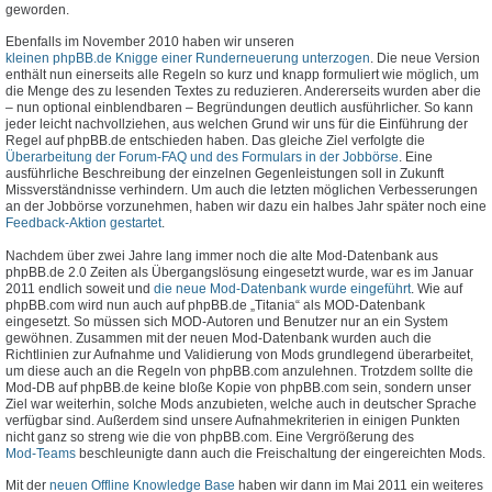
geworden.
Ebenfalls im November 2010 haben wir unseren
kleinen phpBB.de Knigge einer Runderneuerung unterzogen
. Die neue Version
enthält nun einerseits alle Regeln so kurz und knapp formuliert wie möglich, um
die Menge des zu lesenden Textes zu reduzieren. Andererseits wurden aber die
– nun optional einblendbaren – Begründungen deutlich ausführlicher. So kann
jeder leicht nachvollziehen, aus welchen Grund wir uns für die Einführung der
Regel auf phpBB.de entschieden haben. Das gleiche Ziel verfolgte die
Überarbeitung der Forum-FAQ und des Formulars in der Jobbörse
. Eine
ausführliche Beschreibung der einzelnen Gegenleistungen soll in Zukunft
Missverständnisse verhindern. Um auch die letzten möglichen Verbesserungen
an der Jobbörse vorzunehmen, haben wir dazu ein halbes Jahr später noch eine
Feedback-Aktion gestartet
.
Nachdem über zwei Jahre lang immer noch die alte Mod-Datenbank aus
phpBB.de 2.0 Zeiten als Übergangslösung eingesetzt wurde, war es im Januar
2011 endlich soweit und
die neue Mod-Datenbank wurde eingeführt
. Wie auf
phpBB.com wird nun auch auf phpBB.de „Titania“ als MOD-Datenbank
eingesetzt. So müssen sich MOD-Autoren und Benutzer nur an ein System
gewöhnen. Zusammen mit der neuen Mod-Datenbank wurden auch die
Richtlinien zur Aufnahme und Validierung von Mods grundlegend überarbeitet,
um diese auch an die Regeln von phpBB.com anzulehnen. Trotzdem sollte die
Mod-DB auf phpBB.de keine bloße Kopie von phpBB.com sein, sondern unser
Ziel war weiterhin, solche Mods anzubieten, welche auch in deutscher Sprache
verfügbar sind. Außerdem sind unsere Aufnahmekriterien in einigen Punkten
nicht ganz so streng wie die von phpBB.com. Eine Vergrößerung des
Mod-Teams
beschleunigte dann auch die Freischaltung der eingereichten Mods.
Mit der
neuen Offline Knowledge Base
haben wir dann im Mai 2011 ein weiteres