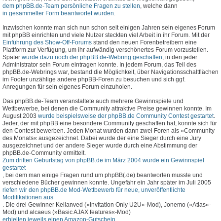
dem phpBB.de-Team persönliche Fragen zu stellen
, welche dann
in gesammelter Form beantwortet wurden
.
Inzwischen konnte man sich nun schon seit einigen Jahren sein eigenes Forum
mit phpBB einrichten und viele Nutzer steckten viel Arbeit in ihr Forum. Mit der
Einführung des Show-Off-Forums
stand den neuen Forenbetreibern eine
Plattform zur Verfügung, um ihr aufwändig verschönertes Forum vorzustellen.
Später
wurde dazu noch der phpBB.de-Webring geschaffen
, in den jeder
Administrator sein Forum eintragen konnte. In jedem Forum, das Teil des
phpBB.de-Webrings war, bestand die Möglichkeit, über Navigationsschaltflächen
im Footer unzählige andere phpBB-Foren zu besuchen und sich ggf.
Anregungen für sein eigenes Forum einzuholen.
Das phpBB.de-Team veranstaltete auch mehrere Gewinnspiele und
Wettbewerbe, bei denen die Community attraktive Preise gewinnen konnte. Im
August 2003
wurde beispielsweise der phpBB.de Community Contest gestartet
.
Jeder, der mit phpBB eine besondere Community geschaffen hat, konnte sich für
den Contest bewerben. Jeden Monat wurden dann zwei Foren als »Community
des Monats« ausgezeichnet. Dabei wurde der eine Sieger durch eine Jury
ausgezeichnet und der andere Sieger wurde durch eine Abstimmung der
phpBB.de-Community ermittelt.
Zum dritten Geburtstag von phpBB.de im März 2004 wurde ein Gewinnspiel
gestartet
, bei dem man einige Fragen rund um phpBB(.de) beantworten musste und
verschiedene Bücher gewinnen konnte. Ungefähr ein Jahr später im Juli 2005
riefen wir den phpBB.de Mod-Wettbewerb für neue, unveröffentlichte
Modifikationen aus
. Die drei Gewinner Kellanved (»Invitation Only U2U«-Mod), Jonemo (»Atlas«-
Mod) und alcaeus (»Basic AJAX features«-Mod)
erhielten jeweils einen Amazon-Gutschein
.