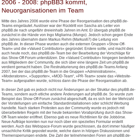
2006 - 2008: phpBB3 kommt,
Neuorganisationen im Team
Mitte des Jahres 2006 wurde eine Phase der Reorganisation des phpBB.de-
Teams eingeläutet. Auslöser war der Rücktritt von Sascha als Leiter von
phpBB.de nach ungefähr dreieinhalb Jahren im Amt. Er übergab phpBB.de
zunächst in die Hände von Ingo Migliarina (Mungo). Jedoch schon gegen Ende
des Jahres übernahm dann Markus Rehm (Markus67) die Leitung von
phpBB.de. In dieser Phase wurden auch die externen Gruppen »Show-Off-
Team« und die »Valued Contributors« gegründet. Erstere sollte, und macht dies
auch heute noch, das phpBB.de-Team bei der Bearbeitung der Vorschläge für
das Show-Off-Forum unterstützen. Die »Valued Contributor« hingegen bestehen
aus Mitgliedern der Community, die sich über eine längere Zeit um phpBB.de
verdient gemacht haben. Die Restrukturierung des phpBB.de-Teams Anfang
2007, bei der das phpBB.de-Team in die Gruppen »Administratoren«,
»Moderatoren«, »Supporter«, »MOD-Team“, »PR-Team« sowie das »Website-
Team« aufgespalten wurde, schloss dann die Phase der Reorganisation ab.
In dieser Zeit gab es jedoch nicht nur Änderungen an der Struktur des phpBB.de-
Teams, sondern auch etliche andere Änderungen auf phpBB.de. So wurde zum
Beispiel das Show-Off-Forum zunächst abgeschafft, da es sich bei der Mehrzahl
der Vorstellungen um einfache Standardinstallationen oder schlicht Werbung
handelte. Nach starken Protesten aus der Community wurde es jedoch mit
überarbeiteten Regeln mit der heute bekannten Vorabprüfung durch das Show-
Off-Team wieder eröffnet. Ebenso gab es neue Richtlinien für die Jobbörse.
Neue Aufträge konnten nun nur noch über ein spezielles Formular erstellt
werden. Auch das Webspace-Forum wurde geschlossen, da dort immer häufiger
unsachliche Kritik gepostet wurde, welche dann in hitzigen Diskussionen und
Themensperrungen endete. Die Zahl der teilnehmenden Foren am phpBB.de-