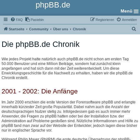
phpBB.de
Menü
FAQ
Pastebin
Registrieren
Anmelden
S
Startseite
Community
Über uns
Chronik
u
Die phpBB.de Chronik
c
h
e
Wie jedes Projekt hatte natürlich auch phpBB.de nicht schon am ersten Tag
50.000 Benutzer und eine Million Beiträge, sondern hat zunächst klein
angefangen und hat sich dann mit der Zeit weiterentwickelt. Um diese
Enwicklungsgeschichte für die Nachwelt zu erhalten, haben wir die phpBB.de
Chronik erstellt.
2001 - 2002: Die Anfänge
Im Jahr 2000 erschien die erste Version der Forensoftware phpBB und erlangte
innerhalb kürzester Zeit große Popularität. Dabei nahm auch die Anzahl der
deutschsprachigen Nutzer stetig zu. Infolgedessen gab es auch immer mehr
Anwender, die Fragen zu phpBB hatten oder bei der Installation bzw. der
Administration auf Probleme gestoßen sind. Nützliche Informationen und Hilfe zu
phpBB fand man zwar auf der Website der Entwickler, jedoch lagen diese bisher
nur in englischer Sprache vor.
Während Philip Mayer (PhilRM) die erste deutsche Übersetzung der phpBB-