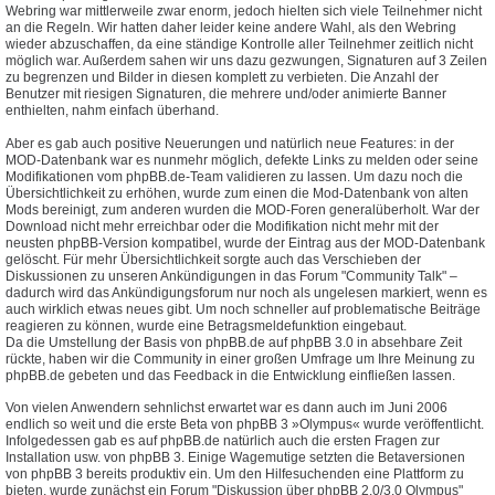
Webring war mittlerweile zwar enorm, jedoch hielten sich viele Teilnehmer nicht
an die Regeln. Wir hatten daher leider keine andere Wahl, als den Webring
wieder abzuschaffen, da eine ständige Kontrolle aller Teilnehmer zeitlich nicht
möglich war. Außerdem sahen wir uns dazu gezwungen, Signaturen auf 3 Zeilen
zu begrenzen und Bilder in diesen komplett zu verbieten. Die Anzahl der
Benutzer mit riesigen Signaturen, die mehrere und/oder animierte Banner
enthielten, nahm einfach überhand.
Aber es gab auch positive Neuerungen und natürlich neue Features: in der
MOD-Datenbank war es nunmehr möglich, defekte Links zu melden oder seine
Modifikationen vom phpBB.de-Team validieren zu lassen. Um dazu noch die
Übersichtlichkeit zu erhöhen, wurde zum einen die Mod-Datenbank von alten
Mods bereinigt, zum anderen wurden die MOD-Foren generalüberholt. War der
Download nicht mehr erreichbar oder die Modifikation nicht mehr mit der
neusten phpBB-Version kompatibel, wurde der Eintrag aus der MOD-Datenbank
gelöscht. Für mehr Übersichtlichkeit sorgte auch das Verschieben der
Diskussionen zu unseren Ankündigungen in das Forum "Community Talk" –
dadurch wird das Ankündigungsforum nur noch als ungelesen markiert, wenn es
auch wirklich etwas neues gibt. Um noch schneller auf problematische Beiträge
reagieren zu können, wurde eine Betragsmeldefunktion eingebaut.
Da die Umstellung der Basis von phpBB.de auf phpBB 3.0 in absehbare Zeit
rückte, haben wir die Community in einer großen Umfrage um Ihre Meinung zu
phpBB.de gebeten und das Feedback in die Entwicklung einfließen lassen.
Von vielen Anwendern sehnlichst erwartet war es dann auch im Juni 2006
endlich so weit und die erste Beta von phpBB 3 »Olympus« wurde veröffentlicht.
Infolgedessen gab es auf phpBB.de natürlich auch die ersten Fragen zur
Installation usw. von phpBB 3. Einige Wagemutige setzten die Betaversionen
von phpBB 3 bereits produktiv ein. Um den Hilfesuchenden eine Plattform zu
bieten, wurde zunächst ein Forum "Diskussion über phpBB 2.0/3.0 Olympus"