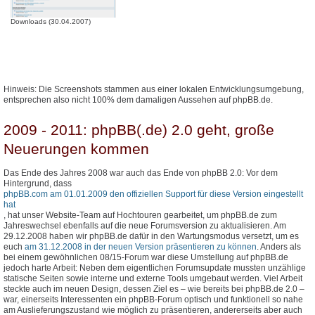
Downloads (30.04.2007)
Hinweis: Die Screenshots stammen aus einer lokalen Entwicklungsumgebung,
entsprechen also nicht 100% dem damaligen Aussehen auf phpBB.de.
2009 - 2011: phpBB(.de) 2.0 geht, große
Neuerungen kommen
Das Ende des Jahres 2008 war auch das Ende von phpBB 2.0: Vor dem
Hintergrund, dass
phpBB.com am 01.01.2009 den offiziellen Support für diese Version eingestellt
hat
, hat unser Website-Team auf Hochtouren gearbeitet, um phpBB.de zum
Jahreswechsel ebenfalls auf die neue Forumsversion zu aktualisieren. Am
29.12.2008 haben wir phpBB.de dafür in den Wartungsmodus versetzt, um es
euch
am 31.12.2008 in der neuen Version präsentieren zu können
. Anders als
bei einem gewöhnlichen 08/15-Forum war diese Umstellung auf phpBB.de
jedoch harte Arbeit: Neben dem eigentlichen Forumsupdate mussten unzählige
statische Seiten sowie interne und externe Tools umgebaut werden. Viel Arbeit
steckte auch im neuen Design, dessen Ziel es – wie bereits bei phpBB.de 2.0 –
war, einerseits Interessenten ein phpBB-Forum optisch und funktionell so nahe
am Auslieferungszustand wie möglich zu präsentieren, andererseits aber auch