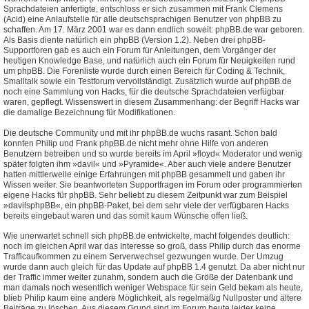
Sprachdateien anfertigte, entschloss er sich zusammen mit Frank Clemens
(Acid) eine Anlaufstelle für alle deutschsprachigen Benutzer von phpBB zu
schaffen. Am 17. März 2001 war es dann endlich soweit: phpBB.de war geboren.
Als Basis diente natürlich ein phpBB (Version 1.2). Neben drei phpBB-
Supportforen gab es auch ein Forum für Anleitungen, dem Vorgänger der
heutigen Knowledge Base, und natürlich auch ein Forum für Neuigkeiten rund
um phpBB. Die Forenliste wurde durch einen Bereich für Coding & Technik,
Smalltalk sowie ein Testforum vervollständigt. Zusätzlich wurde auf phpBB.de
noch eine Sammlung von Hacks, für die deutsche Sprachdateien verfügbar
waren, gepflegt. Wissenswert in diesem Zusammenhang: der Begriff Hacks war
die damalige Bezeichnung für Modifikationen.
Die deutsche Community und mit ihr phpBB.de wuchs rasant. Schon bald
konnten Philip und Frank phpBB.de nicht mehr ohne Hilfe von anderen
Benutzern betreiben und so wurde bereits im April »floyd« Moderator und wenig
später folgten ihm »davil« und »Pyramide«. Aber auch viele andere Benutzer
hatten mittlerweile einige Erfahrungen mit phpBB gesammelt und gaben ihr
Wissen weiter. Sie beantworteten Supportfragen im Forum oder programmierten
eigene Hacks für phpBB. Sehr beliebt zu diesem Zeitpunkt war zum Beispiel
»davilsphpBB«, ein phpBB-Paket, bei dem sehr viele der verfügbaren Hacks
bereits eingebaut waren und das somit kaum Wünsche offen ließ.
Wie unerwartet schnell sich phpBB.de entwickelte, macht folgendes deutlich:
noch im gleichen April war das Interesse so groß, dass Philip durch das enorme
Trafficaufkommen zu einem Serverwechsel gezwungen wurde. Der Umzug
wurde dann auch gleich für das Update auf phpBB 1.4 genutzt. Da aber nicht nur
der Traffic immer weiter zunahm, sondern auch die Größe der Datenbank und
man damals noch wesentlich weniger Webspace für sein Geld bekam als heute,
blieb Philip kaum eine andere Möglichkeit, als regelmäßig Nullposter und ältere
Beiträge zu löschen. Aus diesem Grund sind im Forum heute leider keine