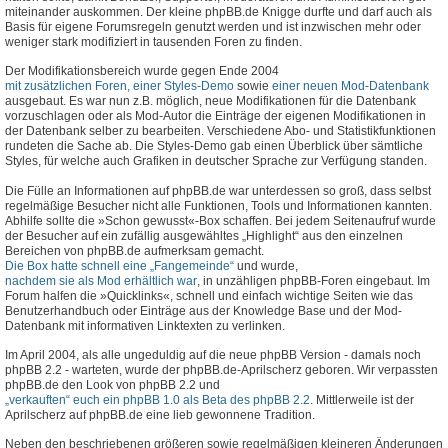
miteinander auskommen. Der kleine phpBB.de Knigge durfte und darf auch als
Basis für eigene Forumsregeln genutzt werden und ist inzwischen mehr oder
weniger stark modifiziert in tausenden Foren zu finden.
Der Modifikationsbereich wurde gegen Ende 2004
mit zusätzlichen Foren, einer Styles-Demo
sowie
einer neuen Mod-Datenbank
ausgebaut. Es war nun z.B. möglich, neue Modifikationen für die Datenbank
vorzuschlagen oder als Mod-Autor die Einträge der eigenen Modifikationen in
der Datenbank selber zu bearbeiten. Verschiedene Abo- und Statistikfunktionen
rundeten die Sache ab. Die Styles-Demo gab einen Überblick über sämtliche
Styles, für welche auch Grafiken in deutscher Sprache zur Verfügung standen.
Die Fülle an Informationen auf phpBB.de war unterdessen so groß, dass selbst
regelmäßige Besucher nicht alle Funktionen, Tools und Informationen kannten.
Abhilfe sollte die »Schon gewusst«-Box schaffen. Bei jedem Seitenaufruf wurde
der Besucher auf ein zufällig ausgewähltes „Highlight“ aus den einzelnen
Bereichen von phpBB.de aufmerksam gemacht.
Die Box hatte schnell eine „Fangemeinde“
und wurde,
nachdem sie als Mod erhältlich war
, in unzähligen phpBB-Foren eingebaut. Im
Forum halfen die »Quicklinks«, schnell und einfach wichtige Seiten wie das
Benutzerhandbuch oder Einträge aus der Knowledge Base und der Mod-
Datenbank mit informativen Linktexten zu verlinken.
Im April 2004, als alle ungeduldig auf die neue phpBB Version - damals noch
phpBB 2.2 - warteten, wurde der phpBB.de-Aprilscherz geboren. Wir verpassten
phpBB.de den Look von phpBB 2.2 und
„verkauften“ euch ein phpBB 1.0 als Beta des phpBB 2.2
. Mittlerweile ist der
Aprilscherz auf phpBB.de eine lieb gewonnene Tradition.
Neben den beschriebenen größeren sowie regelmäßigen kleineren Änderungen