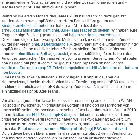
eine individuelle Note zu zeigen und die vielen Zusatzinformationen und -
features von phpBB.de sinnvoll einzubinden.
Während die ersten Monate des Jahres 2009 hauptsächlich dazu genutzt
wurden, dem neuen phpBB.de den letzten Feinschliff zu geben und
Kinderkrankheiten zu beheben
, haben wir Mitte des Jahres
erneut dazu aufgerufen, dem phpBB.de-Team Fragen zu stellen
. Wir haben eure
Fragen einige Zeit lang gesammelt und
haben sie dann beantwortet
. Im
Dezember folgten dann zwei große Meilensteine kurz nacheinander: Zunächst
wurde der Verein
phpBB Deutschland e.V.
gegründet, um die Organisation hinter
phpBB.de auf eine rechtlich sichere Basis zu stellen. Drei Tage später wurde
dann der
einmillionste Beitrag gepostet
, was wir natürlich gefeiert haben: der
Autor des „magischen“ Beitrags erhielt von uns einen Bertie. Einen Monat später
gab es dann auf phpBB.com eine große Neuerung: Nach sieben Jahren
wurde der Posten des phpBB-Entwicklungsleiters mit Nils Adermann (naderman)
neu besetzt
. Dies hatte zwar keine direkten Auswirkungen auf phpBB.de, aber die
Neubesetzung brachte frischen Wind in die Entwicklung von phpBB3 und somit
profitierte natürlich auch phpBB.de davon. Zudem war Nils auch etliche Jahre
ein Mitglied des phpBB.de-Teams.
Vor allem aufgrund der Tatsache, dass Internetnutzung an öffentlichen WLAN-
Hotspots inzwischen zur Normalität geworden ist und dort das Mithören von
unverschlüsseltem Netzwerkverkehr sehr einfach ist, haben wir im Januar 2010
einen
Testlauf mit HTTPS auf phpBB.de gestartet
und nachdem dieser keine
größeren Probleme verursacht hat, haben wir HTTPS dauerhaft aktiviert. Um
auch die letzte "Nicht-SSL-Lücke" zu schließen, haben wir im November dann
auch das
Einbinden von externen Bildern mittels [img]-BBCode deaktiviert
.
Durch diese beiden Maßnahmen ist das Surfen auf phpBB.de im Vergleich zu
den meisten anderen Webseiten im Internet um ein vielfaches sicherer