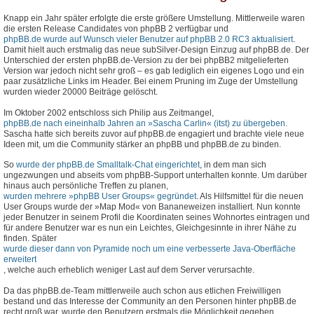
Knapp ein Jahr später erfolgte die erste größere Umstellung. Mittlerweile waren
die ersten Release Candidates von phpBB 2 verfügbar und
phpBB.de wurde auf Wunsch vieler Benutzer auf phpBB 2.0 RC3 aktualisiert
.
Damit hielt auch erstmalig das neue subSilver-Design Einzug auf phpBB.de. Der
Unterschied der ersten phpBB.de-Version zu der bei phpBB2 mitgelieferten
Version war jedoch nicht sehr groß – es gab lediglich ein eigenes Logo und ein
paar zusätzliche Links im Header. Bei einem Pruning im Zuge der Umstellung
wurden wieder 20000 Beiträge gelöscht.
Im Oktober 2002 entschloss sich Philip aus Zeitmangel,
phpBB.de nach eineinhalb Jahren an »Sascha Carlin« (itst) zu übergeben
.
Sascha hatte sich bereits zuvor auf phpBB.de engagiert und brachte viele neue
Ideen mit, um die Community stärker an phpBB und phpBB.de zu binden.
So
wurde der phpBB.de Smalltalk-Chat eingerichtet
, in dem man sich
ungezwungen und abseits vom phpBB-Support unterhalten konnte. Um darüber
hinaus auch persönliche Treffen zu planen,
wurden mehrere »phpBB User Groups« gegründet
. Als Hilfsmittel für die neuen
User Groups wurde der »Map Mod« von Bananeweizen installiert. Nun konnte
jeder Benutzer in seinem Profil die Koordinaten seines Wohnortes eintragen und
für andere Benutzer war es nun ein Leichtes, Gleichgesinnte in ihrer Nähe zu
finden. Später
wurde dieser dann von Pyramide noch um eine verbesserte Java-Oberfläche
erweitert
, welche auch erheblich weniger Last auf dem Server verursachte.
Da das phpBB.de-Team mittlerweile auch schon aus etlichen Freiwilligen
bestand und das Interesse der Community an den Personen hinter phpBB.de
recht groß war, wurde den Benutzern erstmals die Möglichkeit gegeben,