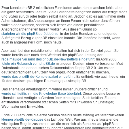
Zwar konnte phpBB 2 mit etlichen Funktionen aufwarten, manchen fehlte aber
ein ganz bestimmtes Feature. Viele Forenbetreiber griffen daher auf fertige Mods
und Styles zurück oder legten selbst Hand an. Jedoch gab es auch immer mehr
Administratoren, die Anpassungen an ihrem Forum nicht selber durchführen
wollten oder konnten, sondern sich lieber von einem persönlichen
Ansprechpartner helfen lassen wollten. Aus diesem Grund so
starteten wir die phpBB.de-Jobbörse
, in der jeder Benutzer zu erledigende
Aufträge mit Bezug zu phpBB einstellen konnte. Die Jobbörse besteht, wenn
auch in angepasster Form, noch heute.
Aber auch bei den redaktionellen Inhalten hat sich in der Zeit viel getan. So
wurde bereits kurz nach dem Wechsel der phpBB.de-Leitung der
regelmäßige Versand des phpBB.de-Newsletters eingeführt
. Im April 2003
folgte ein Relaunch von phpBB.de
mit neuem Design, einer verbesserten Mod-
Datenbank und der deutschen Dokumentation für phpBB 2.0. Um es den
deutschsprachigen Benutzern von phpBB noch einfacher zu machen,
wurde das phpBB.de-Komplettpaket eingeführt
. Es enthielt, wie auch heute, ein
für den deutschsprachigen Raum angepasstes phpBB.
Das ehemalige Anleitungsforum wurde immer unübersichtlicher und
wurde schließlich in die Knowledge Base überführt
. Diese bot eine besserer
Übersicht und verfügte außerdem über eine eigene Suchfunktion. Zudem
entstanden verschiedene statischen Seiten mit Hinweisen für Einsteiger,
Webmaster und Entwickler.
Ende 2003 erblickte die erste Version des bis heute ständig weiterentwickelten
kleinen phpBB.de-Knigges
das Licht der Welt. Wie auch heute fasste er die
wichtigsten Regeln zusammen, an die man sich als Benutzer auf phpBB.de
halten sollte, damit Benutzer, Supporter, Moderatoren und Administratoren gut