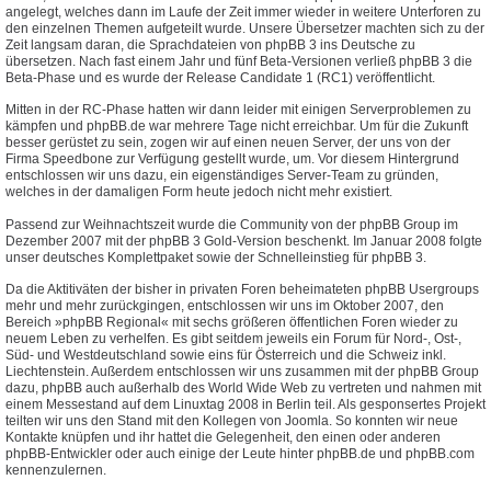
angelegt, welches dann im Laufe der Zeit immer wieder in weitere Unterforen zu
den einzelnen Themen aufgeteilt wurde. Unsere Übersetzer machten sich zu der
Zeit langsam daran, die Sprachdateien von phpBB 3 ins Deutsche zu
übersetzen. Nach fast einem Jahr und fünf Beta-Versionen verließ phpBB 3 die
Beta-Phase und es wurde der Release Candidate 1 (RC1) veröffentlicht.
Mitten in der RC-Phase hatten wir dann leider mit einigen Serverproblemen zu
kämpfen und phpBB.de war mehrere Tage nicht erreichbar. Um für die Zukunft
besser gerüstet zu sein, zogen wir auf einen neuen Server, der uns von der
Firma Speedbone zur Verfügung gestellt wurde, um. Vor diesem Hintergrund
entschlossen wir uns dazu, ein eigenständiges Server-Team zu gründen,
welches in der damaligen Form heute jedoch nicht mehr existiert.
Passend zur Weihnachtszeit wurde die Community von der phpBB Group im
Dezember 2007 mit der phpBB 3 Gold-Version beschenkt. Im Januar 2008 folgte
unser deutsches Komplettpaket sowie der Schnelleinstieg für phpBB 3.
Da die Aktitiväten der bisher in privaten Foren beheimateten phpBB Usergroups
mehr und mehr zurückgingen, entschlossen wir uns im Oktober 2007, den
Bereich »phpBB Regional« mit sechs größeren öffentlichen Foren wieder zu
neuem Leben zu verhelfen. Es gibt seitdem jeweils ein Forum für Nord-, Ost-,
Süd- und Westdeutschland sowie eins für Österreich und die Schweiz inkl.
Liechtenstein. Außerdem entschlossen wir uns zusammen mit der phpBB Group
dazu, phpBB auch außerhalb des World Wide Web zu vertreten und nahmen mit
einem Messestand auf dem Linuxtag 2008 in Berlin teil. Als gesponsertes Projekt
teilten wir uns den Stand mit den Kollegen von Joomla. So konnten wir neue
Kontakte knüpfen und ihr hattet die Gelegenheit, den einen oder anderen
phpBB-Entwickler oder auch einige der Leute hinter phpBB.de und phpBB.com
kennenzulernen.