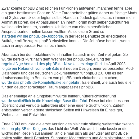
Zwar konnte phpBB 2 mit etlichen Funktionen aufwarten, manchen fehlte aber
ein ganz bestimmtes Feature. Viele Forenbetreiber griffen daher auf fertige Mods
und Styles zurück oder legten selbst Hand an. Jedoch gab es auch immer mehr
Administratoren, die Anpassungen an ihrem Forum nicht selber durchführen
wollten oder konnten, sondern sich lieber von einem persönlichen
Ansprechpartner helfen lassen wollten. Aus diesem Grund so
starteten wir die phpBB.de-Jobbörse
, in der jeder Benutzer zu erledigende
Aufträge mit Bezug zu phpBB einstellen konnte. Die Jobbörse besteht, wenn
auch in angepasster Form, noch heute.
Aber auch bei den redaktionellen Inhalten hat sich in der Zeit viel getan. So
wurde bereits kurz nach dem Wechsel der phpBB.de-Leitung der
regelmäßige Versand des phpBB.de-Newsletters eingeführt
. Im April 2003
folgte ein Relaunch von phpBB.de
mit neuem Design, einer verbesserten Mod-
Datenbank und der deutschen Dokumentation für phpBB 2.0. Um es den
deutschsprachigen Benutzern von phpBB noch einfacher zu machen,
wurde das phpBB.de-Komplettpaket eingeführt
. Es enthielt, wie auch heute, ein
für den deutschsprachigen Raum angepasstes phpBB.
Das ehemalige Anleitungsforum wurde immer unübersichtlicher und
wurde schließlich in die Knowledge Base überführt
. Diese bot eine besserer
Übersicht und verfügte außerdem über eine eigene Suchfunktion. Zudem
entstanden verschiedene statischen Seiten mit Hinweisen für Einsteiger,
Webmaster und Entwickler.
Ende 2003 erblickte die erste Version des bis heute ständig weiterentwickelten
kleinen phpBB.de-Knigges
das Licht der Welt. Wie auch heute fasste er die
wichtigsten Regeln zusammen, an die man sich als Benutzer auf phpBB.de
halten sollte, damit Benutzer, Supporter, Moderatoren und Administratoren gut