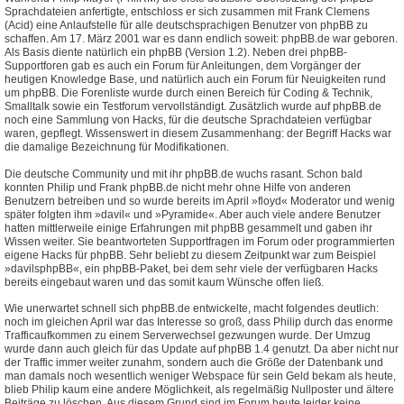
Sprachdateien anfertigte, entschloss er sich zusammen mit Frank Clemens
(Acid) eine Anlaufstelle für alle deutschsprachigen Benutzer von phpBB zu
schaffen. Am 17. März 2001 war es dann endlich soweit: phpBB.de war geboren.
Als Basis diente natürlich ein phpBB (Version 1.2). Neben drei phpBB-
Supportforen gab es auch ein Forum für Anleitungen, dem Vorgänger der
heutigen Knowledge Base, und natürlich auch ein Forum für Neuigkeiten rund
um phpBB. Die Forenliste wurde durch einen Bereich für Coding & Technik,
Smalltalk sowie ein Testforum vervollständigt. Zusätzlich wurde auf phpBB.de
noch eine Sammlung von Hacks, für die deutsche Sprachdateien verfügbar
waren, gepflegt. Wissenswert in diesem Zusammenhang: der Begriff Hacks war
die damalige Bezeichnung für Modifikationen.
Die deutsche Community und mit ihr phpBB.de wuchs rasant. Schon bald
konnten Philip und Frank phpBB.de nicht mehr ohne Hilfe von anderen
Benutzern betreiben und so wurde bereits im April »floyd« Moderator und wenig
später folgten ihm »davil« und »Pyramide«. Aber auch viele andere Benutzer
hatten mittlerweile einige Erfahrungen mit phpBB gesammelt und gaben ihr
Wissen weiter. Sie beantworteten Supportfragen im Forum oder programmierten
eigene Hacks für phpBB. Sehr beliebt zu diesem Zeitpunkt war zum Beispiel
»davilsphpBB«, ein phpBB-Paket, bei dem sehr viele der verfügbaren Hacks
bereits eingebaut waren und das somit kaum Wünsche offen ließ.
Wie unerwartet schnell sich phpBB.de entwickelte, macht folgendes deutlich:
noch im gleichen April war das Interesse so groß, dass Philip durch das enorme
Trafficaufkommen zu einem Serverwechsel gezwungen wurde. Der Umzug
wurde dann auch gleich für das Update auf phpBB 1.4 genutzt. Da aber nicht nur
der Traffic immer weiter zunahm, sondern auch die Größe der Datenbank und
man damals noch wesentlich weniger Webspace für sein Geld bekam als heute,
blieb Philip kaum eine andere Möglichkeit, als regelmäßig Nullposter und ältere
Beiträge zu löschen. Aus diesem Grund sind im Forum heute leider keine