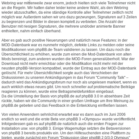
Webring war mittlerweile zwar enorm, jedoch hielten sich viele Teilnehmer nicht
an die Regeln. Wir hatten daher leider keine andere Wahl, als den Webring
wieder abzuschaffen, da eine ständige Kontrolle aller Teilnehmer zeitlich nicht
möglich war. Außerdem sahen wir uns dazu gezwungen, Signaturen auf 3 Zeilen
zu begrenzen und Bilder in diesen komplett zu verbieten. Die Anzahl der
Benutzer mit riesigen Signaturen, die mehrere und/oder animierte Banner
enthielten, nahm einfach überhand.
Aber es gab auch positive Neuerungen und natürlich neue Features: in der
MOD-Datenbank war es nunmehr möglich, defekte Links zu melden oder seine
Modifikationen vom phpBB.de-Team validieren zu lassen. Um dazu noch die
Übersichtlichkeit zu erhöhen, wurde zum einen die Mod-Datenbank von alten
Mods bereinigt, zum anderen wurden die MOD-Foren generalüberholt. War der
Download nicht mehr erreichbar oder die Modifikation nicht mehr mit der
neusten phpBB-Version kompatibel, wurde der Eintrag aus der MOD-Datenbank
gelöscht. Für mehr Übersichtlichkeit sorgte auch das Verschieben der
Diskussionen zu unseren Ankündigungen in das Forum "Community Talk" –
dadurch wird das Ankündigungsforum nur noch als ungelesen markiert, wenn es
auch wirklich etwas neues gibt. Um noch schneller auf problematische Beiträge
reagieren zu können, wurde eine Betragsmeldefunktion eingebaut.
Da die Umstellung der Basis von phpBB.de auf phpBB 3.0 in absehbare Zeit
rückte, haben wir die Community in einer großen Umfrage um Ihre Meinung zu
phpBB.de gebeten und das Feedback in die Entwicklung einfließen lassen.
Von vielen Anwendern sehnlichst erwartet war es dann auch im Juni 2006
endlich so weit und die erste Beta von phpBB 3 »Olympus« wurde veröffentlicht.
Infolgedessen gab es auf phpBB.de natürlich auch die ersten Fragen zur
Installation usw. von phpBB 3. Einige Wagemutige setzten die Betaversionen
von phpBB 3 bereits produktiv ein. Um den Hilfesuchenden eine Plattform zu
bieten, wurde zunächst ein Forum "Diskussion über phpBB 2.0/3.0 Olympus"