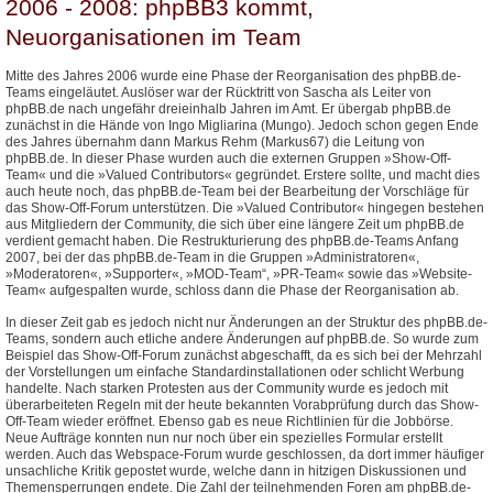
2006 - 2008: phpBB3 kommt,
Neuorganisationen im Team
Mitte des Jahres 2006 wurde eine Phase der Reorganisation des phpBB.de-
Teams eingeläutet. Auslöser war der Rücktritt von Sascha als Leiter von
phpBB.de nach ungefähr dreieinhalb Jahren im Amt. Er übergab phpBB.de
zunächst in die Hände von Ingo Migliarina (Mungo). Jedoch schon gegen Ende
des Jahres übernahm dann Markus Rehm (Markus67) die Leitung von
phpBB.de. In dieser Phase wurden auch die externen Gruppen »Show-Off-
Team« und die »Valued Contributors« gegründet. Erstere sollte, und macht dies
auch heute noch, das phpBB.de-Team bei der Bearbeitung der Vorschläge für
das Show-Off-Forum unterstützen. Die »Valued Contributor« hingegen bestehen
aus Mitgliedern der Community, die sich über eine längere Zeit um phpBB.de
verdient gemacht haben. Die Restrukturierung des phpBB.de-Teams Anfang
2007, bei der das phpBB.de-Team in die Gruppen »Administratoren«,
»Moderatoren«, »Supporter«, »MOD-Team“, »PR-Team« sowie das »Website-
Team« aufgespalten wurde, schloss dann die Phase der Reorganisation ab.
In dieser Zeit gab es jedoch nicht nur Änderungen an der Struktur des phpBB.de-
Teams, sondern auch etliche andere Änderungen auf phpBB.de. So wurde zum
Beispiel das Show-Off-Forum zunächst abgeschafft, da es sich bei der Mehrzahl
der Vorstellungen um einfache Standardinstallationen oder schlicht Werbung
handelte. Nach starken Protesten aus der Community wurde es jedoch mit
überarbeiteten Regeln mit der heute bekannten Vorabprüfung durch das Show-
Off-Team wieder eröffnet. Ebenso gab es neue Richtlinien für die Jobbörse.
Neue Aufträge konnten nun nur noch über ein spezielles Formular erstellt
werden. Auch das Webspace-Forum wurde geschlossen, da dort immer häufiger
unsachliche Kritik gepostet wurde, welche dann in hitzigen Diskussionen und
Themensperrungen endete. Die Zahl der teilnehmenden Foren am phpBB.de-