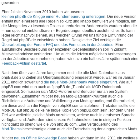
geworden.
Ebenfalls im November 2010 haben wir unseren
kleinen phpBB.de Knigge einer Runderneuerung unterzogen
. Die neue Version
enthält nun einerseits alle Regeln so kurz und knapp formuliert wie möglich, um
die Menge des zu lesenden Textes zu reduzieren. Andererseits wurden aber die
– nun optional einblendbaren – Begründungen deutlich ausführlicher. So kann
jeder leicht nachvollziehen, aus welchen Grund wir uns für die Einführung der
Regel auf phpBB.de entschieden haben. Das gleiche Ziel verfolgte die
Überarbeitung der Forum-FAQ und des Formulars in der Jobbörse
. Eine
ausführliche Beschreibung der einzelnen Gegenleistungen soll in Zukunft
Missverständnisse verhindern. Um auch die letzten möglichen Verbesserungen
an der Jobbörse vorzunehmen, haben wir dazu ein halbes Jahr später noch eine
Feedback-Aktion gestartet
.
Nachdem über zwei Jahre lang immer noch die alte Mod-Datenbank aus
phpBB.de 2.0 Zeiten als Übergangslösung eingesetzt wurde, war es im Januar
2011 endlich soweit und
die neue Mod-Datenbank wurde eingeführt
. Wie auf
phpBB.com wird nun auch auf phpBB.de „Titania“ als MOD-Datenbank
eingesetzt. So müssen sich MOD-Autoren und Benutzer nur an ein System
gewöhnen. Zusammen mit der neuen Mod-Datenbank wurden auch die
Richtlinien zur Aufnahme und Validierung von Mods grundlegend überarbeitet,
um diese auch an die Regeln von phpBB.com anzulehnen. Trotzdem sollte die
Mod-DB auf phpBB.de keine bloße Kopie von phpBB.com sein, sondern unser
Ziel war weiterhin, solche Mods anzubieten, welche auch in deutscher Sprache
verfügbar sind. Außerdem sind unsere Aufnahmekriterien in einigen Punkten
nicht ganz so streng wie die von phpBB.com. Eine Vergrößerung des
Mod-Teams
beschleunigte dann auch die Freischaltung der eingereichten Mods.
Mit der
neuen Offline Knowledge Base
haben wir dann im Mai 2011 ein weiteres