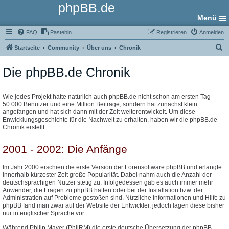
phpBB.de
Menü
FAQ
Pastebin
Registrieren
Anmelden
S
Startseite
Community
Über uns
Chronik
u
Die phpBB.de Chronik
c
h
e
Wie jedes Projekt hatte natürlich auch phpBB.de nicht schon am ersten Tag
50.000 Benutzer und eine Million Beiträge, sondern hat zunächst klein
angefangen und hat sich dann mit der Zeit weiterentwickelt. Um diese
Enwicklungsgeschichte für die Nachwelt zu erhalten, haben wir die phpBB.de
Chronik erstellt.
2001 - 2002: Die Anfänge
Im Jahr 2000 erschien die erste Version der Forensoftware phpBB und erlangte
innerhalb kürzester Zeit große Popularität. Dabei nahm auch die Anzahl der
deutschsprachigen Nutzer stetig zu. Infolgedessen gab es auch immer mehr
Anwender, die Fragen zu phpBB hatten oder bei der Installation bzw. der
Administration auf Probleme gestoßen sind. Nützliche Informationen und Hilfe zu
phpBB fand man zwar auf der Website der Entwickler, jedoch lagen diese bisher
nur in englischer Sprache vor.
Während Philip Mayer (PhilRM) die erste deutsche Übersetzung der phpBB-