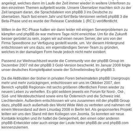
angelegt, welches dann im Laufe der Zeit immer wieder in weitere Unterforen zu
den einzelnen Themen aufgeteilt wurde. Unsere Übersetzer machten sich zu der
Zeit langsam daran, die Sprachdateien von phpBB 3 ins Deutsche zu
übersetzen. Nach fast einem Jahr und fünf Beta-Versionen verließ phpBB 3 die
Beta-Phase und es wurde der Release Candidate 1 (RC1) veröffentlicht.
Mitten in der RC-Phase hatten wir dann leider mit einigen Serverproblemen zu
kämpfen und phpBB.de war mehrere Tage nicht erreichbar. Um für die Zukunft
besser gerüstet zu sein, zogen wir auf einen neuen Server, der uns von der
Firma Speedbone zur Verfügung gestellt wurde, um. Vor diesem Hintergrund
entschlossen wir uns dazu, ein eigenständiges Server-Team zu gründen,
welches in der damaligen Form heute jedoch nicht mehr existiert.
Passend zur Weihnachtszeit wurde die Community von der phpBB Group im
Dezember 2007 mit der phpBB 3 Gold-Version beschenkt. Im Januar 2008 folgte
unser deutsches Komplettpaket sowie der Schnelleinstieg für phpBB 3.
Da die Aktitiväten der bisher in privaten Foren beheimateten phpBB Usergroups
mehr und mehr zurückgingen, entschlossen wir uns im Oktober 2007, den
Bereich »phpBB Regional« mit sechs größeren öffentlichen Foren wieder zu
neuem Leben zu verhelfen. Es gibt seitdem jeweils ein Forum für Nord-, Ost-,
Süd- und Westdeutschland sowie eins für Österreich und die Schweiz inkl.
Liechtenstein. Außerdem entschlossen wir uns zusammen mit der phpBB Group
dazu, phpBB auch außerhalb des World Wide Web zu vertreten und nahmen mit
einem Messestand auf dem Linuxtag 2008 in Berlin teil. Als gesponsertes Projekt
teilten wir uns den Stand mit den Kollegen von Joomla. So konnten wir neue
Kontakte knüpfen und ihr hattet die Gelegenheit, den einen oder anderen
phpBB-Entwickler oder auch einige der Leute hinter phpBB.de und phpBB.com
kennenzulernen.