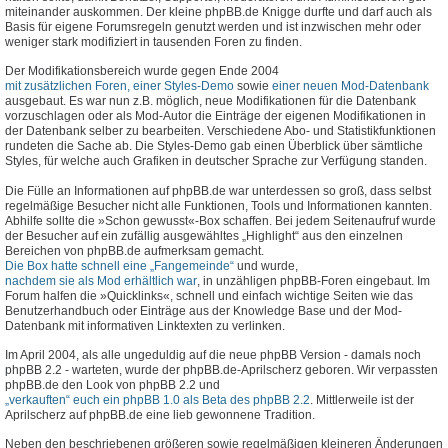
miteinander auskommen. Der kleine phpBB.de Knigge durfte und darf auch als
Basis für eigene Forumsregeln genutzt werden und ist inzwischen mehr oder
weniger stark modifiziert in tausenden Foren zu finden.
Der Modifikationsbereich wurde gegen Ende 2004
mit zusätzlichen Foren, einer Styles-Demo
sowie
einer neuen Mod-Datenbank
ausgebaut. Es war nun z.B. möglich, neue Modifikationen für die Datenbank
vorzuschlagen oder als Mod-Autor die Einträge der eigenen Modifikationen in
der Datenbank selber zu bearbeiten. Verschiedene Abo- und Statistikfunktionen
rundeten die Sache ab. Die Styles-Demo gab einen Überblick über sämtliche
Styles, für welche auch Grafiken in deutscher Sprache zur Verfügung standen.
Die Fülle an Informationen auf phpBB.de war unterdessen so groß, dass selbst
regelmäßige Besucher nicht alle Funktionen, Tools und Informationen kannten.
Abhilfe sollte die »Schon gewusst«-Box schaffen. Bei jedem Seitenaufruf wurde
der Besucher auf ein zufällig ausgewähltes „Highlight“ aus den einzelnen
Bereichen von phpBB.de aufmerksam gemacht.
Die Box hatte schnell eine „Fangemeinde“
und wurde,
nachdem sie als Mod erhältlich war
, in unzähligen phpBB-Foren eingebaut. Im
Forum halfen die »Quicklinks«, schnell und einfach wichtige Seiten wie das
Benutzerhandbuch oder Einträge aus der Knowledge Base und der Mod-
Datenbank mit informativen Linktexten zu verlinken.
Im April 2004, als alle ungeduldig auf die neue phpBB Version - damals noch
phpBB 2.2 - warteten, wurde der phpBB.de-Aprilscherz geboren. Wir verpassten
phpBB.de den Look von phpBB 2.2 und
„verkauften“ euch ein phpBB 1.0 als Beta des phpBB 2.2
. Mittlerweile ist der
Aprilscherz auf phpBB.de eine lieb gewonnene Tradition.
Neben den beschriebenen größeren sowie regelmäßigen kleineren Änderungen