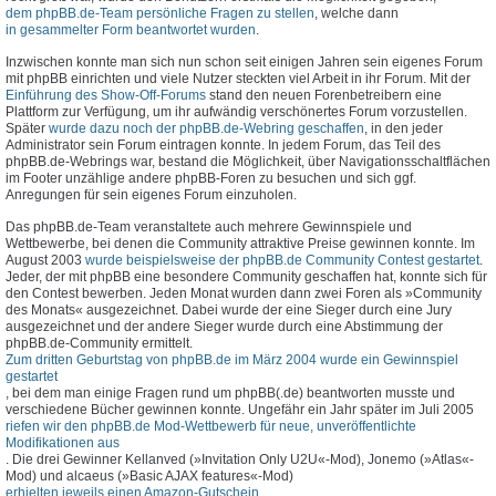
dem phpBB.de-Team persönliche Fragen zu stellen
, welche dann
in gesammelter Form beantwortet wurden
.
Inzwischen konnte man sich nun schon seit einigen Jahren sein eigenes Forum
mit phpBB einrichten und viele Nutzer steckten viel Arbeit in ihr Forum. Mit der
Einführung des Show-Off-Forums
stand den neuen Forenbetreibern eine
Plattform zur Verfügung, um ihr aufwändig verschönertes Forum vorzustellen.
Später
wurde dazu noch der phpBB.de-Webring geschaffen
, in den jeder
Administrator sein Forum eintragen konnte. In jedem Forum, das Teil des
phpBB.de-Webrings war, bestand die Möglichkeit, über Navigationsschaltflächen
im Footer unzählige andere phpBB-Foren zu besuchen und sich ggf.
Anregungen für sein eigenes Forum einzuholen.
Das phpBB.de-Team veranstaltete auch mehrere Gewinnspiele und
Wettbewerbe, bei denen die Community attraktive Preise gewinnen konnte. Im
August 2003
wurde beispielsweise der phpBB.de Community Contest gestartet
.
Jeder, der mit phpBB eine besondere Community geschaffen hat, konnte sich für
den Contest bewerben. Jeden Monat wurden dann zwei Foren als »Community
des Monats« ausgezeichnet. Dabei wurde der eine Sieger durch eine Jury
ausgezeichnet und der andere Sieger wurde durch eine Abstimmung der
phpBB.de-Community ermittelt.
Zum dritten Geburtstag von phpBB.de im März 2004 wurde ein Gewinnspiel
gestartet
, bei dem man einige Fragen rund um phpBB(.de) beantworten musste und
verschiedene Bücher gewinnen konnte. Ungefähr ein Jahr später im Juli 2005
riefen wir den phpBB.de Mod-Wettbewerb für neue, unveröffentlichte
Modifikationen aus
. Die drei Gewinner Kellanved (»Invitation Only U2U«-Mod), Jonemo (»Atlas«-
Mod) und alcaeus (»Basic AJAX features«-Mod)
erhielten jeweils einen Amazon-Gutschein
.