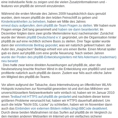
eine individuelle Note zu zeigen und die vielen Zusatzinformationen und -
features von phpBB.de sinnvoll einzubinden.
Während die ersten Monate des Jahres 2009 hauptsächlich dazu genutzt
wurden, dem neuen phpBB.de den letzten Feinschliff zu geben und
Kinderkrankheiten zu beheben
, haben wir Mitte des Jahres
erneut dazu aufgerufen, dem phpBB.de-Team Fragen zu stellen
. Wir haben eure
Fragen einige Zeit lang gesammelt und
haben sie dann beantwortet
. Im
Dezember folgten dann zwei große Meilensteine kurz nacheinander: Zunächst
wurde der Verein
phpBB Deutschland e.V.
gegründet, um die Organisation hinter
phpBB.de auf eine rechtlich sichere Basis zu stellen. Drei Tage später wurde
dann der
einmillionste Beitrag gepostet
, was wir natürlich gefeiert haben: der
Autor des „magischen“ Beitrags erhielt von uns einen Bertie. Einen Monat später
gab es dann auf phpBB.com eine große Neuerung: Nach sieben Jahren
wurde der Posten des phpBB-Entwicklungsleiters mit Nils Adermann (naderman)
neu besetzt
. Dies hatte zwar keine direkten Auswirkungen auf phpBB.de, aber die
Neubesetzung brachte frischen Wind in die Entwicklung von phpBB3 und somit
profitierte natürlich auch phpBB.de davon. Zudem war Nils auch etliche Jahre
ein Mitglied des phpBB.de-Teams.
Vor allem aufgrund der Tatsache, dass Internetnutzung an öffentlichen WLAN-
Hotspots inzwischen zur Normalität geworden ist und dort das Mithören von
unverschlüsseltem Netzwerkverkehr sehr einfach ist, haben wir im Januar 2010
einen
Testlauf mit HTTPS auf phpBB.de gestartet
und nachdem dieser keine
größeren Probleme verursacht hat, haben wir HTTPS dauerhaft aktiviert. Um
auch die letzte "Nicht-SSL-Lücke" zu schließen, haben wir im November dann
auch das
Einbinden von externen Bildern mittels [img]-BBCode deaktiviert
.
Durch diese beiden Maßnahmen ist das Surfen auf phpBB.de im Vergleich zu
den meisten anderen Webseiten im Internet um ein vielfaches sicherer