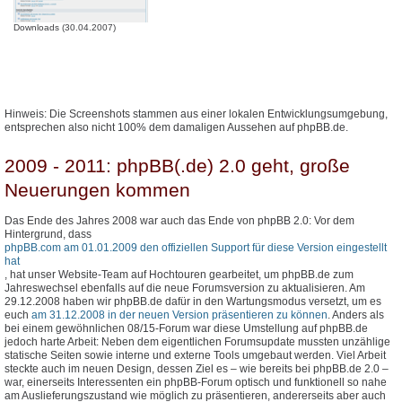
Downloads (30.04.2007)
Hinweis: Die Screenshots stammen aus einer lokalen Entwicklungsumgebung,
entsprechen also nicht 100% dem damaligen Aussehen auf phpBB.de.
2009 - 2011: phpBB(.de) 2.0 geht, große
Neuerungen kommen
Das Ende des Jahres 2008 war auch das Ende von phpBB 2.0: Vor dem
Hintergrund, dass
phpBB.com am 01.01.2009 den offiziellen Support für diese Version eingestellt
hat
, hat unser Website-Team auf Hochtouren gearbeitet, um phpBB.de zum
Jahreswechsel ebenfalls auf die neue Forumsversion zu aktualisieren. Am
29.12.2008 haben wir phpBB.de dafür in den Wartungsmodus versetzt, um es
euch
am 31.12.2008 in der neuen Version präsentieren zu können
. Anders als
bei einem gewöhnlichen 08/15-Forum war diese Umstellung auf phpBB.de
jedoch harte Arbeit: Neben dem eigentlichen Forumsupdate mussten unzählige
statische Seiten sowie interne und externe Tools umgebaut werden. Viel Arbeit
steckte auch im neuen Design, dessen Ziel es – wie bereits bei phpBB.de 2.0 –
war, einerseits Interessenten ein phpBB-Forum optisch und funktionell so nahe
am Auslieferungszustand wie möglich zu präsentieren, andererseits aber auch