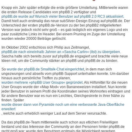
Knapp ein Jahr später erfolgte die erste größere Umstellung. Mittlerweile waren
die ersten Release Candidates von phpBB 2 verfügbar und
phpBB.de wurde auf Wunsch vieler Benutzer auf phpBB 2.0 RC3 aktualisiert
.
Damit hielt auch erstmalig das neue subSilver-Design Einzug auf phpBB.de. Der
Unterschied der ersten phpBB.de-Version zu der bei phpBB2 mitgelieferten
Version war jedoch nicht sehr groß – es gab lediglich ein eigenes Logo und ein
paar zusätzliche Links im Header. Bei einem Pruning im Zuge der Umstellung
wurden wieder 20000 Beiträge gelöscht.
Im Oktober 2002 entschloss sich Philip aus Zeitmangel,
phpBB.de nach eineinhalb Jahren an »Sascha Carlin« (itst) zu übergeben
.
Sascha hatte sich bereits zuvor auf phpBB.de engagiert und brachte viele neue
Ideen mit, um die Community stärker an phpBB und phpBB.de zu binden.
So
wurde der phpBB.de Smalltalk-Chat eingerichtet
, in dem man sich
ungezwungen und abseits vom phpBB-Support unterhalten konnte. Um darüber
hinaus auch persönliche Treffen zu planen,
wurden mehrere »phpBB User Groups« gegründet
. Als Hilfsmittel für die neuen
User Groups wurde der »Map Mod« von Bananeweizen installiert. Nun konnte
jeder Benutzer in seinem Profil die Koordinaten seines Wohnortes eintragen und
für andere Benutzer war es nun ein Leichtes, Gleichgesinnte in ihrer Nähe zu
finden. Später
wurde dieser dann von Pyramide noch um eine verbesserte Java-Oberfläche
erweitert
, welche auch erheblich weniger Last auf dem Server verursachte.
Da das phpBB.de-Team mittlerweile auch schon aus etlichen Freiwilligen
bestand und das Interesse der Community an den Personen hinter phpBB.de
recht groß war, wurde den Benutzern erstmals die Möglichkeit gegeben,