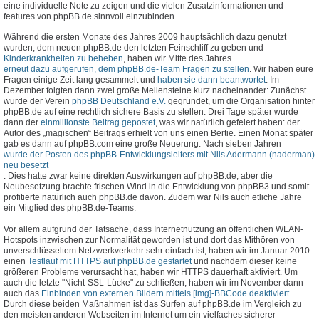
eine individuelle Note zu zeigen und die vielen Zusatzinformationen und -
features von phpBB.de sinnvoll einzubinden.
Während die ersten Monate des Jahres 2009 hauptsächlich dazu genutzt
wurden, dem neuen phpBB.de den letzten Feinschliff zu geben und
Kinderkrankheiten zu beheben
, haben wir Mitte des Jahres
erneut dazu aufgerufen, dem phpBB.de-Team Fragen zu stellen
. Wir haben eure
Fragen einige Zeit lang gesammelt und
haben sie dann beantwortet
. Im
Dezember folgten dann zwei große Meilensteine kurz nacheinander: Zunächst
wurde der Verein
phpBB Deutschland e.V.
gegründet, um die Organisation hinter
phpBB.de auf eine rechtlich sichere Basis zu stellen. Drei Tage später wurde
dann der
einmillionste Beitrag gepostet
, was wir natürlich gefeiert haben: der
Autor des „magischen“ Beitrags erhielt von uns einen Bertie. Einen Monat später
gab es dann auf phpBB.com eine große Neuerung: Nach sieben Jahren
wurde der Posten des phpBB-Entwicklungsleiters mit Nils Adermann (naderman)
neu besetzt
. Dies hatte zwar keine direkten Auswirkungen auf phpBB.de, aber die
Neubesetzung brachte frischen Wind in die Entwicklung von phpBB3 und somit
profitierte natürlich auch phpBB.de davon. Zudem war Nils auch etliche Jahre
ein Mitglied des phpBB.de-Teams.
Vor allem aufgrund der Tatsache, dass Internetnutzung an öffentlichen WLAN-
Hotspots inzwischen zur Normalität geworden ist und dort das Mithören von
unverschlüsseltem Netzwerkverkehr sehr einfach ist, haben wir im Januar 2010
einen
Testlauf mit HTTPS auf phpBB.de gestartet
und nachdem dieser keine
größeren Probleme verursacht hat, haben wir HTTPS dauerhaft aktiviert. Um
auch die letzte "Nicht-SSL-Lücke" zu schließen, haben wir im November dann
auch das
Einbinden von externen Bildern mittels [img]-BBCode deaktiviert
.
Durch diese beiden Maßnahmen ist das Surfen auf phpBB.de im Vergleich zu
den meisten anderen Webseiten im Internet um ein vielfaches sicherer