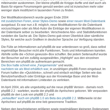
miteinander auskommen. Der kleine phpBB.de Knigge durfte und darf auch als
Basis für eigene Forumsregeln genutzt werden und ist inzwischen mehr oder
weniger stark modifiziert in tausenden Foren zu finden.
Der Modifikationsbereich wurde gegen Ende 2004
mit zusätzlichen Foren, einer Styles-Demo
sowie
einer neuen Mod-Datenbank
ausgebaut. Es war nun z.B. möglich, neue Modifikationen für die Datenbank
vorzuschlagen oder als Mod-Autor die Einträge der eigenen Modifikationen in
der Datenbank selber zu bearbeiten. Verschiedene Abo- und Statistikfunktionen
rundeten die Sache ab. Die Styles-Demo gab einen Überblick über sämtliche
Styles, für welche auch Grafiken in deutscher Sprache zur Verfügung standen.
Die Fülle an Informationen auf phpBB.de war unterdessen so groß, dass selbst
regelmäßige Besucher nicht alle Funktionen, Tools und Informationen kannten.
Abhilfe sollte die »Schon gewusst«-Box schaffen. Bei jedem Seitenaufruf wurde
der Besucher auf ein zufällig ausgewähltes „Highlight“ aus den einzelnen
Bereichen von phpBB.de aufmerksam gemacht.
Die Box hatte schnell eine „Fangemeinde“
und wurde,
nachdem sie als Mod erhältlich war
, in unzähligen phpBB-Foren eingebaut. Im
Forum halfen die »Quicklinks«, schnell und einfach wichtige Seiten wie das
Benutzerhandbuch oder Einträge aus der Knowledge Base und der Mod-
Datenbank mit informativen Linktexten zu verlinken.
Im April 2004, als alle ungeduldig auf die neue phpBB Version - damals noch
phpBB 2.2 - warteten, wurde der phpBB.de-Aprilscherz geboren. Wir verpassten
phpBB.de den Look von phpBB 2.2 und
„verkauften“ euch ein phpBB 1.0 als Beta des phpBB 2.2
. Mittlerweile ist der
Aprilscherz auf phpBB.de eine lieb gewonnene Tradition.
Neben den beschriebenen größeren sowie regelmäßigen kleineren Änderungen