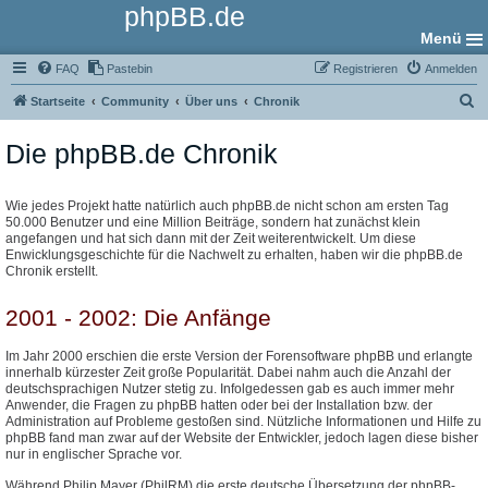
phpBB.de
Menü
FAQ
Pastebin
Registrieren
Anmelden
S
Startseite
Community
Über uns
Chronik
u
Die phpBB.de Chronik
c
h
e
Wie jedes Projekt hatte natürlich auch phpBB.de nicht schon am ersten Tag
50.000 Benutzer und eine Million Beiträge, sondern hat zunächst klein
angefangen und hat sich dann mit der Zeit weiterentwickelt. Um diese
Enwicklungsgeschichte für die Nachwelt zu erhalten, haben wir die phpBB.de
Chronik erstellt.
2001 - 2002: Die Anfänge
Im Jahr 2000 erschien die erste Version der Forensoftware phpBB und erlangte
innerhalb kürzester Zeit große Popularität. Dabei nahm auch die Anzahl der
deutschsprachigen Nutzer stetig zu. Infolgedessen gab es auch immer mehr
Anwender, die Fragen zu phpBB hatten oder bei der Installation bzw. der
Administration auf Probleme gestoßen sind. Nützliche Informationen und Hilfe zu
phpBB fand man zwar auf der Website der Entwickler, jedoch lagen diese bisher
nur in englischer Sprache vor.
Während Philip Mayer (PhilRM) die erste deutsche Übersetzung der phpBB-