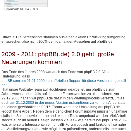
Downloads (30.04.2007)
Hinweis: Die Screenshots stammen aus einer lokalen Entwicklungsumgebung,
entsprechen also nicht 100% dem damaligen Aussehen auf phpBB.de.
2009 - 2011: phpBB(.de) 2.0 geht, große
Neuerungen kommen
Das Ende des Jahres 2008 war auch das Ende von phpBB 2.0: Vor dem
Hintergrund, dass
phpBB.com am 01.01.2009 den offiziellen Support für diese Version eingestellt
hat
, hat unser Website-Team auf Hochtouren gearbeitet, um phpBB.de zum
Jahreswechsel ebenfalls auf die neue Forumsversion zu aktualisieren. Am
29.12.2008 haben wir phpBB.de dafür in den Wartungsmodus versetzt, um es
euch
am 31.12.2008 in der neuen Version präsentieren zu können
. Anders als
bei einem gewöhnlichen 08/15-Forum war diese Umstellung auf phpBB.de
jedoch harte Arbeit: Neben dem eigentlichen Forumsupdate mussten unzählige
statische Seiten sowie interne und externe Tools umgebaut werden. Viel Arbeit
steckte auch im neuen Design, dessen Ziel es – wie bereits bei phpBB.de 2.0 –
war, einerseits Interessenten ein phpBB-Forum optisch und funktionell so nahe
am Auslieferungszustand wie möglich zu präsentieren, andererseits aber auch