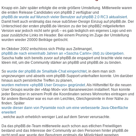
Knapp ein Jahr später erfolgte die erste größere Umstellung. Mittlerweile waren
die ersten Release Candidates von phpBB 2 verfügbar und
phpBB.de wurde auf Wunsch vieler Benutzer auf phpBB 2.0 RC3 aktualisiert
.
Damit hielt auch erstmalig das neue subSilver-Design Einzug auf phpBB.de. Der
Unterschied der ersten phpBB.de-Version zu der bei phpBB2 mitgelieferten
Version war jedoch nicht sehr groß – es gab lediglich ein eigenes Logo und ein
paar zusätzliche Links im Header. Bei einem Pruning im Zuge der Umstellung
wurden wieder 20000 Beiträge gelöscht.
Im Oktober 2002 entschloss sich Philip aus Zeitmangel,
phpBB.de nach eineinhalb Jahren an »Sascha Carlin« (itst) zu übergeben
.
Sascha hatte sich bereits zuvor auf phpBB.de engagiert und brachte viele neue
Ideen mit, um die Community stärker an phpBB und phpBB.de zu binden.
So
wurde der phpBB.de Smalltalk-Chat eingerichtet
, in dem man sich
ungezwungen und abseits vom phpBB-Support unterhalten konnte. Um darüber
hinaus auch persönliche Treffen zu planen,
wurden mehrere »phpBB User Groups« gegründet
. Als Hilfsmittel für die neuen
User Groups wurde der »Map Mod« von Bananeweizen installiert. Nun konnte
jeder Benutzer in seinem Profil die Koordinaten seines Wohnortes eintragen und
für andere Benutzer war es nun ein Leichtes, Gleichgesinnte in ihrer Nähe zu
finden. Später
wurde dieser dann von Pyramide noch um eine verbesserte Java-Oberfläche
erweitert
, welche auch erheblich weniger Last auf dem Server verursachte.
Da das phpBB.de-Team mittlerweile auch schon aus etlichen Freiwilligen
bestand und das Interesse der Community an den Personen hinter phpBB.de
recht groß war, wurde den Benutzern erstmals die Möglichkeit gegeben,