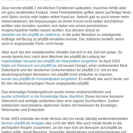
Zwar konnte phpBB 2 mit etlichen Funktionen aufwarten, manchen fehlte aber
ein ganz bestimmtes Feature. Viele Forenbetreiber griffen daher auf fertige Mods
und Styles zurück oder legten selbst Hand an. Jedoch gab es auch immer mehr
Administratoren, die Anpassungen an ihrem Forum nicht selber durchführen
wollten oder konnten, sondern sich lieber von einem persönlichen
Ansprechpartner helfen lassen wollten. Aus diesem Grund so
starteten wir die phpBB.de-Jobbörse
, in der jeder Benutzer zu erledigende
Aufträge mit Bezug zu phpBB einstellen konnte. Die Jobbörse besteht, wenn
auch in angepasster Form, noch heute.
Aber auch bei den redaktionellen Inhalten hat sich in der Zeit viel getan. So
wurde bereits kurz nach dem Wechsel der phpBB.de-Leitung der
regelmäßige Versand des phpBB.de-Newsletters eingeführt
. Im April 2003
folgte ein Relaunch von phpBB.de
mit neuem Design, einer verbesserten Mod-
Datenbank und der deutschen Dokumentation für phpBB 2.0. Um es den
deutschsprachigen Benutzern von phpBB noch einfacher zu machen,
wurde das phpBB.de-Komplettpaket eingeführt
. Es enthielt, wie auch heute, ein
für den deutschsprachigen Raum angepasstes phpBB.
Das ehemalige Anleitungsforum wurde immer unübersichtlicher und
wurde schließlich in die Knowledge Base überführt
. Diese bot eine besserer
Übersicht und verfügte außerdem über eine eigene Suchfunktion. Zudem
entstanden verschiedene statischen Seiten mit Hinweisen für Einsteiger,
Webmaster und Entwickler.
Ende 2003 erblickte die erste Version des bis heute ständig weiterentwickelten
kleinen phpBB.de-Knigges
das Licht der Welt. Wie auch heute fasste er die
wichtigsten Regeln zusammen, an die man sich als Benutzer auf phpBB.de
halten sollte, damit Benutzer, Supporter, Moderatoren und Administratoren gut