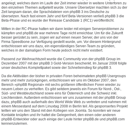
angelegt, welches dann im Laufe der Zeit immer wieder in weitere Unterforen zu
den einzelnen Themen aufgeteilt wurde. Unsere Übersetzer machten sich zu der
Zeit langsam daran, die Sprachdateien von phpBB 3 ins Deutsche zu
übersetzen. Nach fast einem Jahr und fünf Beta-Versionen verließ phpBB 3 die
Beta-Phase und es wurde der Release Candidate 1 (RC1) veröffentlicht.
Mitten in der RC-Phase hatten wir dann leider mit einigen Serverproblemen zu
kämpfen und phpBB.de war mehrere Tage nicht erreichbar. Um für die Zukunft
besser gerüstet zu sein, zogen wir auf einen neuen Server, der uns von der
Firma Speedbone zur Verfügung gestellt wurde, um. Vor diesem Hintergrund
entschlossen wir uns dazu, ein eigenständiges Server-Team zu gründen,
welches in der damaligen Form heute jedoch nicht mehr existiert.
Passend zur Weihnachtszeit wurde die Community von der phpBB Group im
Dezember 2007 mit der phpBB 3 Gold-Version beschenkt. Im Januar 2008 folgte
unser deutsches Komplettpaket sowie der Schnelleinstieg für phpBB 3.
Da die Aktitiväten der bisher in privaten Foren beheimateten phpBB Usergroups
mehr und mehr zurückgingen, entschlossen wir uns im Oktober 2007, den
Bereich »phpBB Regional« mit sechs größeren öffentlichen Foren wieder zu
neuem Leben zu verhelfen. Es gibt seitdem jeweils ein Forum für Nord-, Ost-,
Süd- und Westdeutschland sowie eins für Österreich und die Schweiz inkl.
Liechtenstein. Außerdem entschlossen wir uns zusammen mit der phpBB Group
dazu, phpBB auch außerhalb des World Wide Web zu vertreten und nahmen mit
einem Messestand auf dem Linuxtag 2008 in Berlin teil. Als gesponsertes Projekt
teilten wir uns den Stand mit den Kollegen von Joomla. So konnten wir neue
Kontakte knüpfen und ihr hattet die Gelegenheit, den einen oder anderen
phpBB-Entwickler oder auch einige der Leute hinter phpBB.de und phpBB.com
kennenzulernen.