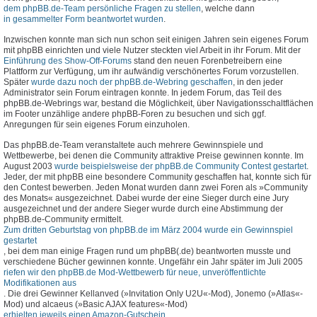
dem phpBB.de-Team persönliche Fragen zu stellen
, welche dann
in gesammelter Form beantwortet wurden
.
Inzwischen konnte man sich nun schon seit einigen Jahren sein eigenes Forum
mit phpBB einrichten und viele Nutzer steckten viel Arbeit in ihr Forum. Mit der
Einführung des Show-Off-Forums
stand den neuen Forenbetreibern eine
Plattform zur Verfügung, um ihr aufwändig verschönertes Forum vorzustellen.
Später
wurde dazu noch der phpBB.de-Webring geschaffen
, in den jeder
Administrator sein Forum eintragen konnte. In jedem Forum, das Teil des
phpBB.de-Webrings war, bestand die Möglichkeit, über Navigationsschaltflächen
im Footer unzählige andere phpBB-Foren zu besuchen und sich ggf.
Anregungen für sein eigenes Forum einzuholen.
Das phpBB.de-Team veranstaltete auch mehrere Gewinnspiele und
Wettbewerbe, bei denen die Community attraktive Preise gewinnen konnte. Im
August 2003
wurde beispielsweise der phpBB.de Community Contest gestartet
.
Jeder, der mit phpBB eine besondere Community geschaffen hat, konnte sich für
den Contest bewerben. Jeden Monat wurden dann zwei Foren als »Community
des Monats« ausgezeichnet. Dabei wurde der eine Sieger durch eine Jury
ausgezeichnet und der andere Sieger wurde durch eine Abstimmung der
phpBB.de-Community ermittelt.
Zum dritten Geburtstag von phpBB.de im März 2004 wurde ein Gewinnspiel
gestartet
, bei dem man einige Fragen rund um phpBB(.de) beantworten musste und
verschiedene Bücher gewinnen konnte. Ungefähr ein Jahr später im Juli 2005
riefen wir den phpBB.de Mod-Wettbewerb für neue, unveröffentlichte
Modifikationen aus
. Die drei Gewinner Kellanved (»Invitation Only U2U«-Mod), Jonemo (»Atlas«-
Mod) und alcaeus (»Basic AJAX features«-Mod)
erhielten jeweils einen Amazon-Gutschein
.