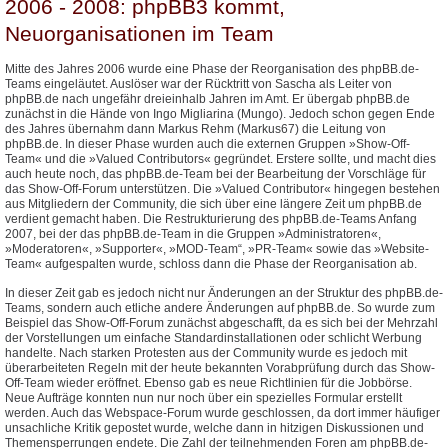
2006 - 2008: phpBB3 kommt,
Neuorganisationen im Team
Mitte des Jahres 2006 wurde eine Phase der Reorganisation des phpBB.de-
Teams eingeläutet. Auslöser war der Rücktritt von Sascha als Leiter von
phpBB.de nach ungefähr dreieinhalb Jahren im Amt. Er übergab phpBB.de
zunächst in die Hände von Ingo Migliarina (Mungo). Jedoch schon gegen Ende
des Jahres übernahm dann Markus Rehm (Markus67) die Leitung von
phpBB.de. In dieser Phase wurden auch die externen Gruppen »Show-Off-
Team« und die »Valued Contributors« gegründet. Erstere sollte, und macht dies
auch heute noch, das phpBB.de-Team bei der Bearbeitung der Vorschläge für
das Show-Off-Forum unterstützen. Die »Valued Contributor« hingegen bestehen
aus Mitgliedern der Community, die sich über eine längere Zeit um phpBB.de
verdient gemacht haben. Die Restrukturierung des phpBB.de-Teams Anfang
2007, bei der das phpBB.de-Team in die Gruppen »Administratoren«,
»Moderatoren«, »Supporter«, »MOD-Team“, »PR-Team« sowie das »Website-
Team« aufgespalten wurde, schloss dann die Phase der Reorganisation ab.
In dieser Zeit gab es jedoch nicht nur Änderungen an der Struktur des phpBB.de-
Teams, sondern auch etliche andere Änderungen auf phpBB.de. So wurde zum
Beispiel das Show-Off-Forum zunächst abgeschafft, da es sich bei der Mehrzahl
der Vorstellungen um einfache Standardinstallationen oder schlicht Werbung
handelte. Nach starken Protesten aus der Community wurde es jedoch mit
überarbeiteten Regeln mit der heute bekannten Vorabprüfung durch das Show-
Off-Team wieder eröffnet. Ebenso gab es neue Richtlinien für die Jobbörse.
Neue Aufträge konnten nun nur noch über ein spezielles Formular erstellt
werden. Auch das Webspace-Forum wurde geschlossen, da dort immer häufiger
unsachliche Kritik gepostet wurde, welche dann in hitzigen Diskussionen und
Themensperrungen endete. Die Zahl der teilnehmenden Foren am phpBB.de-