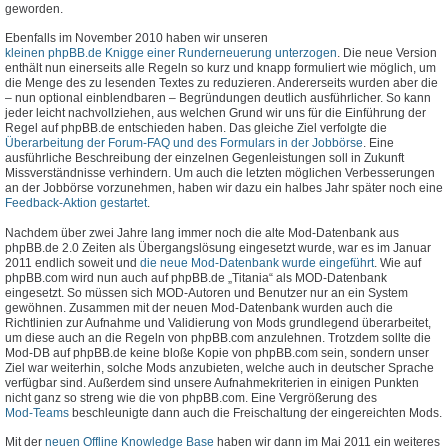
geworden.
Ebenfalls im November 2010 haben wir unseren
kleinen phpBB.de Knigge einer Runderneuerung unterzogen
. Die neue Version
enthält nun einerseits alle Regeln so kurz und knapp formuliert wie möglich, um
die Menge des zu lesenden Textes zu reduzieren. Andererseits wurden aber die
– nun optional einblendbaren – Begründungen deutlich ausführlicher. So kann
jeder leicht nachvollziehen, aus welchen Grund wir uns für die Einführung der
Regel auf phpBB.de entschieden haben. Das gleiche Ziel verfolgte die
Überarbeitung der Forum-FAQ und des Formulars in der Jobbörse
. Eine
ausführliche Beschreibung der einzelnen Gegenleistungen soll in Zukunft
Missverständnisse verhindern. Um auch die letzten möglichen Verbesserungen
an der Jobbörse vorzunehmen, haben wir dazu ein halbes Jahr später noch eine
Feedback-Aktion gestartet
.
Nachdem über zwei Jahre lang immer noch die alte Mod-Datenbank aus
phpBB.de 2.0 Zeiten als Übergangslösung eingesetzt wurde, war es im Januar
2011 endlich soweit und
die neue Mod-Datenbank wurde eingeführt
. Wie auf
phpBB.com wird nun auch auf phpBB.de „Titania“ als MOD-Datenbank
eingesetzt. So müssen sich MOD-Autoren und Benutzer nur an ein System
gewöhnen. Zusammen mit der neuen Mod-Datenbank wurden auch die
Richtlinien zur Aufnahme und Validierung von Mods grundlegend überarbeitet,
um diese auch an die Regeln von phpBB.com anzulehnen. Trotzdem sollte die
Mod-DB auf phpBB.de keine bloße Kopie von phpBB.com sein, sondern unser
Ziel war weiterhin, solche Mods anzubieten, welche auch in deutscher Sprache
verfügbar sind. Außerdem sind unsere Aufnahmekriterien in einigen Punkten
nicht ganz so streng wie die von phpBB.com. Eine Vergrößerung des
Mod-Teams
beschleunigte dann auch die Freischaltung der eingereichten Mods.
Mit der
neuen Offline Knowledge Base
haben wir dann im Mai 2011 ein weiteres