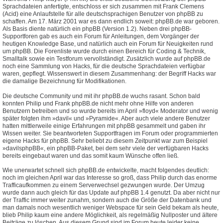
Sprachdateien anfertigte, entschloss er sich zusammen mit Frank Clemens
(Acid) eine Anlaufstelle für alle deutschsprachigen Benutzer von phpBB zu
schaffen. Am 17. März 2001 war es dann endlich soweit: phpBB.de war geboren.
Als Basis diente natürlich ein phpBB (Version 1.2). Neben drei phpBB-
Supportforen gab es auch ein Forum für Anleitungen, dem Vorgänger der
heutigen Knowledge Base, und natürlich auch ein Forum für Neuigkeiten rund
um phpBB. Die Forenliste wurde durch einen Bereich für Coding & Technik,
Smalltalk sowie ein Testforum vervollständigt. Zusätzlich wurde auf phpBB.de
noch eine Sammlung von Hacks, für die deutsche Sprachdateien verfügbar
waren, gepflegt. Wissenswert in diesem Zusammenhang: der Begriff Hacks war
die damalige Bezeichnung für Modifikationen.
Die deutsche Community und mit ihr phpBB.de wuchs rasant. Schon bald
konnten Philip und Frank phpBB.de nicht mehr ohne Hilfe von anderen
Benutzern betreiben und so wurde bereits im April »floyd« Moderator und wenig
später folgten ihm »davil« und »Pyramide«. Aber auch viele andere Benutzer
hatten mittlerweile einige Erfahrungen mit phpBB gesammelt und gaben ihr
Wissen weiter. Sie beantworteten Supportfragen im Forum oder programmierten
eigene Hacks für phpBB. Sehr beliebt zu diesem Zeitpunkt war zum Beispiel
»davilsphpBB«, ein phpBB-Paket, bei dem sehr viele der verfügbaren Hacks
bereits eingebaut waren und das somit kaum Wünsche offen ließ.
Wie unerwartet schnell sich phpBB.de entwickelte, macht folgendes deutlich:
noch im gleichen April war das Interesse so groß, dass Philip durch das enorme
Trafficaufkommen zu einem Serverwechsel gezwungen wurde. Der Umzug
wurde dann auch gleich für das Update auf phpBB 1.4 genutzt. Da aber nicht nur
der Traffic immer weiter zunahm, sondern auch die Größe der Datenbank und
man damals noch wesentlich weniger Webspace für sein Geld bekam als heute,
blieb Philip kaum eine andere Möglichkeit, als regelmäßig Nullposter und ältere
Beiträge zu löschen. Aus diesem Grund sind im Forum heute leider keine