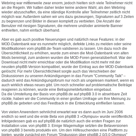
Webring war mittlerweile zwar enorm, jedoch hielten sich viele Teilnehmer nicht
an die Regeln. Wir hatten daher leider keine andere Wahl, als den Webring
wieder abzuschaffen, da eine ständige Kontrolle aller Teilnehmer zeitlich nicht
möglich war. Außerdem sahen wir uns dazu gezwungen, Signaturen auf 3 Zeilen
zu begrenzen und Bilder in diesen komplett zu verbieten. Die Anzahl der
Benutzer mit riesigen Signaturen, die mehrere und/oder animierte Banner
enthielten, nahm einfach überhand.
Aber es gab auch positive Neuerungen und natürlich neue Features: in der
MOD-Datenbank war es nunmehr möglich, defekte Links zu melden oder seine
Modifikationen vom phpBB.de-Team validieren zu lassen. Um dazu noch die
Übersichtlichkeit zu erhöhen, wurde zum einen die Mod-Datenbank von alten
Mods bereinigt, zum anderen wurden die MOD-Foren generalüberholt. War der
Download nicht mehr erreichbar oder die Modifikation nicht mehr mit der
neusten phpBB-Version kompatibel, wurde der Eintrag aus der MOD-Datenbank
gelöscht. Für mehr Übersichtlichkeit sorgte auch das Verschieben der
Diskussionen zu unseren Ankündigungen in das Forum "Community Talk" –
dadurch wird das Ankündigungsforum nur noch als ungelesen markiert, wenn es
auch wirklich etwas neues gibt. Um noch schneller auf problematische Beiträge
reagieren zu können, wurde eine Betragsmeldefunktion eingebaut.
Da die Umstellung der Basis von phpBB.de auf phpBB 3.0 in absehbare Zeit
rückte, haben wir die Community in einer großen Umfrage um Ihre Meinung zu
phpBB.de gebeten und das Feedback in die Entwicklung einfließen lassen.
Von vielen Anwendern sehnlichst erwartet war es dann auch im Juni 2006
endlich so weit und die erste Beta von phpBB 3 »Olympus« wurde veröffentlicht.
Infolgedessen gab es auf phpBB.de natürlich auch die ersten Fragen zur
Installation usw. von phpBB 3. Einige Wagemutige setzten die Betaversionen
von phpBB 3 bereits produktiv ein. Um den Hilfesuchenden eine Plattform zu
bieten, wurde zunächst ein Forum "Diskussion über phpBB 2.0/3.0 Olympus"